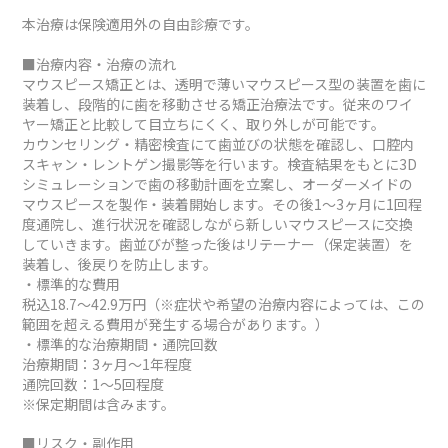
本治療は保険適用外の自由診療です。
■治療内容・治療の流れ
マウスピース矯正とは、透明で薄いマウスピース型の装置を歯に
装着し、段階的に歯を移動させる矯正治療法です。従来のワイ
ヤー矯正と比較して目立ちにくく、取り外しが可能です。
カウンセリング・精密検査にて歯並びの状態を確認し、口腔内
スキャン・レントゲン撮影等を行います。検査結果をもとに3D
シミュレーションで歯の移動計画を立案し、オーダーメイドの
マウスピースを製作・装着開始します。その後1～3ヶ月に1回程
度通院し、進行状況を確認しながら新しいマウスピースに交換
していきます。歯並びが整った後はリテーナー（保定装置）を
装着し、後戻りを防止します。
・標準的な費用
税込18.7～42.9万円（※症状や希望の治療内容によっては、この
範囲を超える費用が発生する場合があります。）
・標準的な治療期間・通院回数
治療期間：3ヶ月～1年程度
通院回数：1～5回程度
※保定期間は含みます。
■リスク・副作用