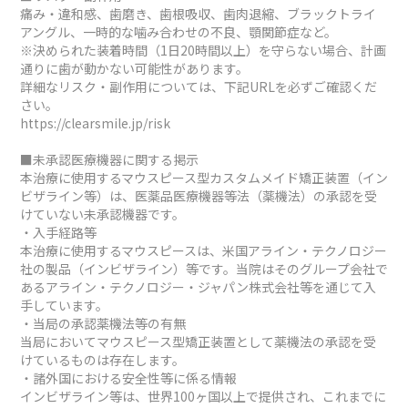
痛み・違和感、歯磨き、歯根吸収、歯肉退縮、ブラックトライ
アングル、一時的な噛み合わせの不良、顎関節症など。
※決められた装着時間（1日20時間以上）を守らない場合、計画
通りに歯が動かない可能性があります。
詳細なリスク・副作用については、下記URLを必ずご確認くだ
さい。
https://clearsmile.jp/risk
■未承認医療機器に関する掲示
本治療に使用するマウスピース型カスタムメイド矯正装置（イン
ビザライン等）は、医薬品医療機器等法（薬機法）の承認を受
けていない未承認機器です。
・入手経路等
本治療に使用するマウスピースは、米国アライン・テクノロジー
社の製品（インビザライン）等です。当院はそのグループ会社で
あるアライン・テクノロジー・ジャパン株式会社等を通じて入
手しています。
・当局の承認薬機法等の有無
当局においてマウスピース型矯正装置として薬機法の承認を受
けているものは存在します。
・諸外国における安全性等に係る情報
インビザライン等は、世界100ヶ国以上で提供され、これまでに