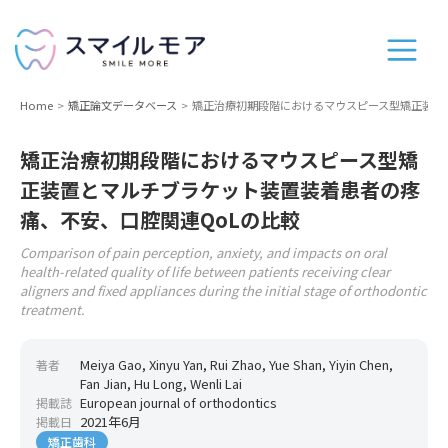
Home
矯正論文データベース
矯正治療初期段階におけるマウスピース型矯正装置
矯正治療初期段階におけるマウスピース型矯
正装置とマルチブラケット装置装着患者の疼
痛、不安、口腔関連QoLの比較
Comparison of pain perception, anxiety, and impacts on oral
health-related quality of life between patients receiving clear
aligners and fixed appliances during the initial stage of orthodontic
treatment.
Meiya Gao, Xinyu Yan, Rui Zhao, Yue Shan, Yiyin Chen,
著者
Fan Jian, Hu Long, Wenli Lai
European journal of orthodontics
掲載誌
2021年6月
掲載日
矯正歯科