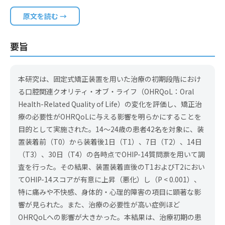
原文を読む →
要旨
本研究は、固定式矯正装置を用いた治療の初期段階におけ
る口腔関連クオリティ・オブ・ライフ（OHRQoL：Oral
Health-Related Quality of Life）の変化を評価し、矯正治
療の必要性がOHRQoLに与える影響を明らかにすることを
目的として実施された。14〜24歳の患者42名を対象に、装
置装着前（T0）から装着後1日（T1）、7日（T2）、14日
（T3）、30日（T4）の各時点でOHIP-14質問票を用いて調
査を行った。その結果、装置装着直後のT1およびT2におい
てOHIP-14スコアが有意に上昇（悪化）し（P < 0.001）、
特に痛みや不快感、身体的・心理的障害の項目に顕著な影
響が見られた。また、治療の必要性が高い症例ほど
OHRQoLへの影響が大きかった。本結果は、治療初期の患