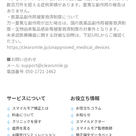
数百万件を超える症例実績があります。重篤な副作用の報告は
ありません。
・医薬品副作用被害救済制度について
万一重篤な副作用が出た場合は、国の医薬品副作用被害救済制
度・生物由来製品感染等被害救済制度の対象外となります。
未承認医療機器に関する詳細な説明は、下記URLからご確認く
ださい。
https://clearsmile.jp/unapproved_medical_devices
■お問い合わせ
メール:
support@clearsmile.jp
電話番号:
050-1721-1462
サービスについて
お役立ち情報
スマイルモア矯正とは
お役立ちコラム
料金について
お知らせ
クリニックを探す
スマイルドクター
症例を見る
スマイルモア監修医師
AI歯並びシミュレーション
矯正論文データベース