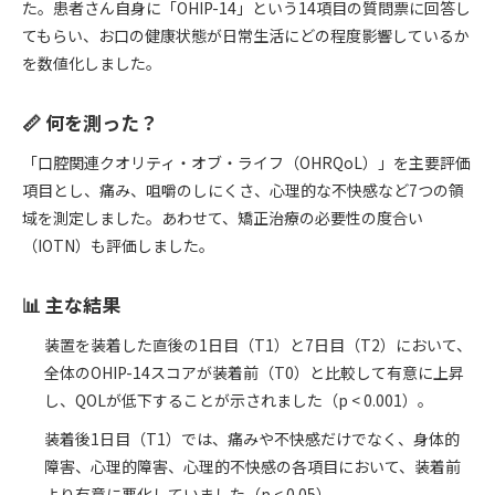
た。患者さん自身に「OHIP-14」という14項目の質問票に回答し
てもらい、お口の健康状態が日常生活にどの程度影響しているか
を数値化しました。
📏 何を測った？
「口腔関連クオリティ・オブ・ライフ（OHRQoL）」を主要評価
項目とし、痛み、咀嚼のしにくさ、心理的な不快感など7つの領
域を測定しました。あわせて、矯正治療の必要性の度合い
（IOTN）も評価しました。
📊 主な結果
装置を装着した直後の1日目（T1）と7日目（T2）において、
全体のOHIP-14スコアが装着前（T0）と比較して有意に上昇
し、QOLが低下することが示されました（p < 0.001）。
装着後1日目（T1）では、痛みや不快感だけでなく、身体的
障害、心理的障害、心理的不快感の各項目において、装着前
より有意に悪化していました（p < 0.05）。