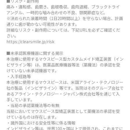
■リスク・副作用
痛み・違和感、歯磨き、歯根吸収、歯肉退縮、ブラックトライ
アングル、一時的な噛み合わせの不良、顎関節症など。
※決められた装着時間（1日20時間以上）を守らない場合、計画
通りに歯が動かない可能性があります。
詳細なリスク・副作用については、下記URLを必ずご確認くだ
さい。
https://clearsmile.jp/risk
■未承認医療機器に関する掲示
本治療に使用するマウスピース型カスタムメイド矯正装置（イン
ビザライン等）は、医薬品医療機器等法（薬機法）の承認を受
けていない未承認機器です。
・入手経路等
本治療に使用するマウスピースは、米国アライン・テクノロジー
社の製品（インビザライン）等です。当院はそのグループ会社で
あるアライン・テクノロジー・ジャパン株式会社等を通じて入
手しています。
・当局の承認薬機法等の有無
当局においてマウスピース型矯正装置として薬機法の承認を受
けているものは存在します。
・諸外国における安全性等に係る情報
インビザライン等は、世界100ヶ国以上で提供され、これまでに