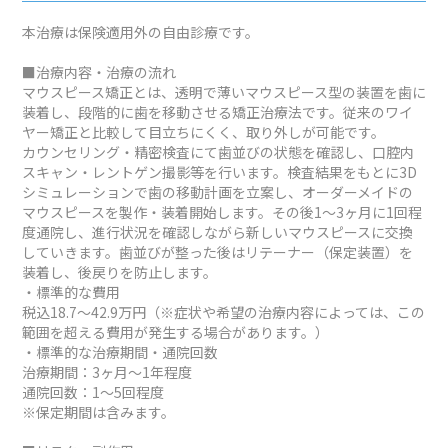
本治療は保険適用外の自由診療です。
■治療内容・治療の流れ
マウスピース矯正とは、透明で薄いマウスピース型の装置を歯に
装着し、段階的に歯を移動させる矯正治療法です。従来のワイ
ヤー矯正と比較して目立ちにくく、取り外しが可能です。
カウンセリング・精密検査にて歯並びの状態を確認し、口腔内
スキャン・レントゲン撮影等を行います。検査結果をもとに3D
シミュレーションで歯の移動計画を立案し、オーダーメイドの
マウスピースを製作・装着開始します。その後1～3ヶ月に1回程
度通院し、進行状況を確認しながら新しいマウスピースに交換
していきます。歯並びが整った後はリテーナー（保定装置）を
装着し、後戻りを防止します。
・標準的な費用
税込18.7～42.9万円（※症状や希望の治療内容によっては、この
範囲を超える費用が発生する場合があります。）
・標準的な治療期間・通院回数
治療期間：3ヶ月～1年程度
通院回数：1～5回程度
※保定期間は含みます。