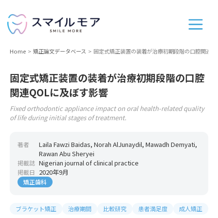
Home
矯正論文データベース
固定式矯正装置の装着が治療初期段階の口腔関連Q
固定式矯正装置の装着が治療初期段階の口腔
関連QOLに及ぼす影響
Fixed orthodontic appliance impact on oral health-related quality
of life during initial stages of treatment.
Laila Fawzi Baidas, Norah AlJunaydil, Mawadh Demyati,
著者
Rawan Abu Sheryei
Nigerian journal of clinical practice
掲載誌
2020年9月
掲載日
矯正歯科
ブラケット矯正
治療期間
比較研究
患者満足度
成人矯正