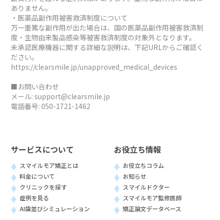
ありません。
・医薬品副作用被害救済制度について
万一重篤な副作用が出た場合は、国の医薬品副作用被害救済制
度・生物由来製品感染等被害救済制度の対象外となります。
未承認医療機器に関する詳細な説明は、下記URLからご確認く
ださい。
https://clearsmile.jp/unapproved_medical_devices
■お問い合わせ
メール:
support@clearsmile.jp
電話番号:
050-1721-1462
サービスについて
お役立ち情報
スマイルモア矯正とは
お役立ちコラム
料金について
お知らせ
クリニックを探す
スマイルドクター
症例を見る
スマイルモア監修医師
AI歯並びシミュレーション
矯正論文データベース