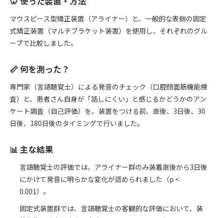
🦷 使った装置・方法
マウスピース型矯正装置（アライナー）と、一般的な表側の固定
式矯正装置（マルチブラケット装置）を使用し、それぞれのグル
ープで比較しました。
📏 何を測った？
専門家（言語聴覚士）による発音のチェック（口腔顔面筋機能検
査）と、患者さん自身が「話しにくい」と感じるかどうかのアン
ケート調査（自己評価）を、装置をつける前、直後、3日後、30
日後、180日後のタイミングで行いました。
📊 主な結果
言語聴覚士の評価では、アライナー群のみ装着直後から3日後
にかけて発音に明らかな変化が認められました（p <
0.001）。
固定式装置群では、言語聴覚士の客観的な評価において、装