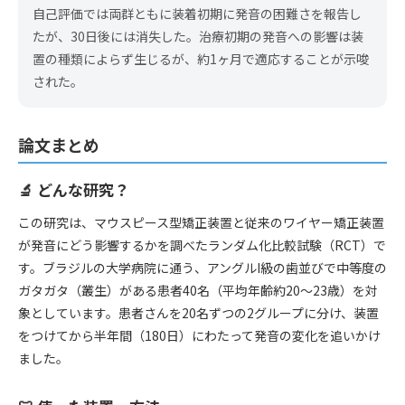
自己評価では両群ともに装着初期に発音の困難さを報告し
たが、30日後には消失した。治療初期の発音への影響は装
置の種類によらず生じるが、約1ヶ月で適応することが示唆
された。
論文まとめ
🔬 どんな研究？
この研究は、マウスピース型矯正装置と従来のワイヤー矯正装置
が発音にどう影響するかを調べたランダム化比較試験（RCT）で
す。ブラジルの大学病院に通う、アングルI級の歯並びで中等度の
ガタガタ（叢生）がある患者40名（平均年齢約20〜23歳）を対
象としています。患者さんを20名ずつの2グループに分け、装置
をつけてから半年間（180日）にわたって発音の変化を追いかけ
ました。