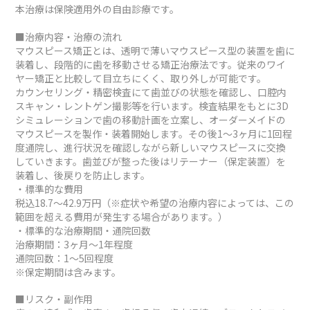
本治療は保険適用外の自由診療です。
■治療内容・治療の流れ
マウスピース矯正とは、透明で薄いマウスピース型の装置を歯に
装着し、段階的に歯を移動させる矯正治療法です。従来のワイ
ヤー矯正と比較して目立ちにくく、取り外しが可能です。
カウンセリング・精密検査にて歯並びの状態を確認し、口腔内
スキャン・レントゲン撮影等を行います。検査結果をもとに3D
シミュレーションで歯の移動計画を立案し、オーダーメイドの
マウスピースを製作・装着開始します。その後1～3ヶ月に1回程
度通院し、進行状況を確認しながら新しいマウスピースに交換
していきます。歯並びが整った後はリテーナー（保定装置）を
装着し、後戻りを防止します。
・標準的な費用
税込18.7～42.9万円（※症状や希望の治療内容によっては、この
範囲を超える費用が発生する場合があります。）
・標準的な治療期間・通院回数
治療期間：3ヶ月～1年程度
通院回数：1～5回程度
※保定期間は含みます。
■リスク・副作用