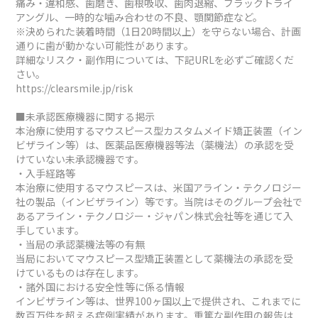
痛み・違和感、歯磨き、歯根吸収、歯肉退縮、ブラックトライ
アングル、一時的な噛み合わせの不良、顎関節症など。
※決められた装着時間（1日20時間以上）を守らない場合、計画
通りに歯が動かない可能性があります。
詳細なリスク・副作用については、下記URLを必ずご確認くだ
さい。
https://clearsmile.jp/risk
■未承認医療機器に関する掲示
本治療に使用するマウスピース型カスタムメイド矯正装置（イン
ビザライン等）は、医薬品医療機器等法（薬機法）の承認を受
けていない未承認機器です。
・入手経路等
本治療に使用するマウスピースは、米国アライン・テクノロジー
社の製品（インビザライン）等です。当院はそのグループ会社で
あるアライン・テクノロジー・ジャパン株式会社等を通じて入
手しています。
・当局の承認薬機法等の有無
当局においてマウスピース型矯正装置として薬機法の承認を受
けているものは存在します。
・諸外国における安全性等に係る情報
インビザライン等は、世界100ヶ国以上で提供され、これまでに
数百万件を超える症例実績があります。重篤な副作用の報告は