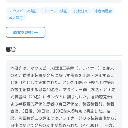
マウスピース矯正
ブラケット矯正
比較研究
患者満足度
成人矯正
原文を読む →
要旨
本研究は、マウスピース型矯正装置（アライナー）と従来
の固定式矯正装置が発音に及ぼす影響を比較・評価するこ
とを目的として実施された。アングルI級不正咬合と中等度
の叢生を有する患者40名を、アライナー群（20名）と固定
式装置群（20名）にランダムに割り付けた。言語聴覚士に
よる半客観的評価と患者の自己評価を、装置装着前、装着
直後、3日後、30日後、180日後の5時点で実施した。結
果、言語聴覚士の評価ではアライナー群のみ装着直後から3
日後にかけて発音の変化が認められた（P < .001）。一方、