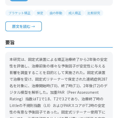
ブラケット矯正
保定
歯の移動
成人矯正
比較研究
原文を読む →
要旨
本研究は、固定式装置による矯正治療終了から2年後の安定
性を評価し、治療前後の様々な予後因子が安定性に与える
影響を調査することを目的として実施された。固定式装置
で治療を受け、固定式リテーナーで保定された連続症例287
名を対象に、治療開始時(T0)、終了時(T1)、2年後(T2)のデ
ジタル模型を解析した。加重PAR（Peer Assessment
Rating）指数はT1で1.8、T2で3.2であり、治療終了時の
Littleの不規則指数（LII）およびPARスコアがT2時の安定
性の有意な予後因子であった。固定式リテーナー使用下に