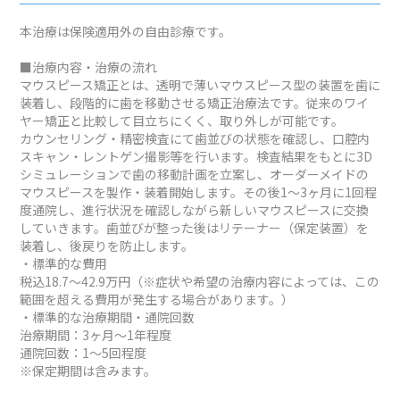
本治療は保険適用外の自由診療です。
■治療内容・治療の流れ
マウスピース矯正とは、透明で薄いマウスピース型の装置を歯に
装着し、段階的に歯を移動させる矯正治療法です。従来のワイ
ヤー矯正と比較して目立ちにくく、取り外しが可能です。
カウンセリング・精密検査にて歯並びの状態を確認し、口腔内
スキャン・レントゲン撮影等を行います。検査結果をもとに3D
シミュレーションで歯の移動計画を立案し、オーダーメイドの
マウスピースを製作・装着開始します。その後1～3ヶ月に1回程
度通院し、進行状況を確認しながら新しいマウスピースに交換
していきます。歯並びが整った後はリテーナー（保定装置）を
装着し、後戻りを防止します。
・標準的な費用
税込18.7～42.9万円（※症状や希望の治療内容によっては、この
範囲を超える費用が発生する場合があります。）
・標準的な治療期間・通院回数
治療期間：3ヶ月～1年程度
通院回数：1～5回程度
※保定期間は含みます。