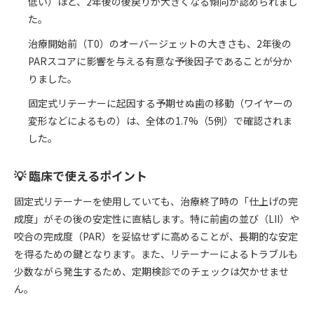
低い）ほど、2年後の後戻りが大きくなる傾向が認められまし
た。
治療開始前（T0）のオーバージェットの大きさも、2年後の
PARスコアに影響を与える有意な予後因子であることが分か
りました。
固定式リテーナーに起因する予期せぬ歯の移動（ワイヤーの
変形などによるもの）は、全体の1.7%（5例）で確認されま
した。
💡 臨床で使えるポイント
固定式リテーナーを使用していても、治療終了時の「仕上げの完
成度」がその後の安定性に直結します。特に前歯の並び（LII）や
咬合の完成度（PAR）を妥協せずに高めることが、長期的な安定
を得るための鍵となります。また、リテーナーによるトラブルも
少数ながら発生するため、定期検診でのチェックは欠かせませ
ん。