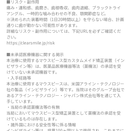
■リスク・副作用
痛み・違和感、歯磨き、歯根吸収、歯肉退縮、ブラックトライ
アングル、一時的な噛み合わせの不良、顎関節症など。
※決められた装着時間（1日20時間以上）を守らない場合、計画
通りに歯が動かない可能性があります。
詳細なリスク・副作用については、下記URLを必ずご確認くだ
さい。
https://clearsmile.jp/risk
■未承認医療機器に関する掲示
本治療に使用するマウスピース型カスタムメイド矯正装置（イン
ビザライン等）は、医薬品医療機器等法（薬機法）の承認を受
けていない未承認機器です。
・入手経路等
本治療に使用するマウスピースは、米国アライン・テクノロジー
社の製品（インビザライン）等です。当院はそのグループ会社で
あるアライン・テクノロジー・ジャパン株式会社等を通じて入
手しています。
・当局の承認薬機法等の有無
当局においてマウスピース型矯正装置として薬機法の承認を受
けているものは存在します。
・諸外国における安全性等に係る情報
インビザライン等は、世界100ヶ国以上で提供され、これまでに