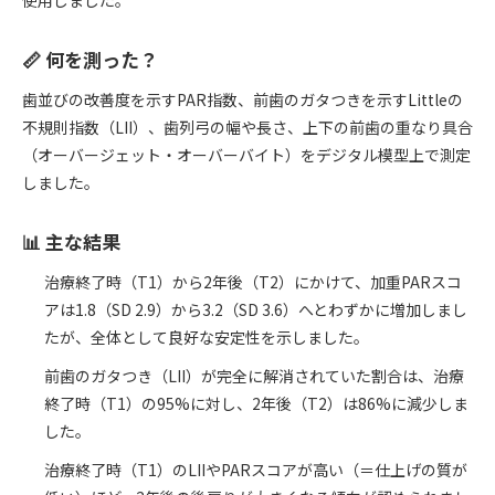
使用しました。
📏 何を測った？
歯並びの改善度を示すPAR指数、前歯のガタつきを示すLittleの
不規則指数（LII）、歯列弓の幅や長さ、上下の前歯の重なり具合
（オーバージェット・オーバーバイト）をデジタル模型上で測定
しました。
📊 主な結果
治療終了時（T1）から2年後（T2）にかけて、加重PARスコ
アは1.8（SD 2.9）から3.2（SD 3.6）へとわずかに増加しまし
たが、全体として良好な安定性を示しました。
前歯のガタつき（LII）が完全に解消されていた割合は、治療
終了時（T1）の95%に対し、2年後（T2）は86%に減少しま
した。
治療終了時（T1）のLIIやPARスコアが高い（＝仕上げの質が