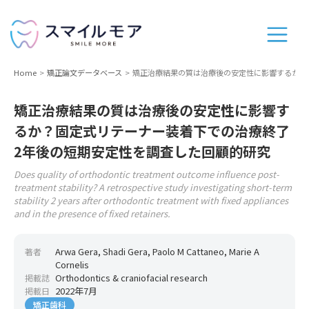
Home
矯正論文データベース
矯正治療結果の質は治療後の安定性に影響するか？
矯正治療結果の質は治療後の安定性に影響す
るか？固定式リテーナー装着下での治療終了
2年後の短期安定性を調査した回顧的研究
Does quality of orthodontic treatment outcome influence post-
treatment stability? A retrospective study investigating short-term
stability 2 years after orthodontic treatment with fixed appliances
and in the presence of fixed retainers.
Arwa Gera, Shadi Gera, Paolo M Cattaneo, Marie A
著者
Cornelis
Orthodontics & craniofacial research
掲載誌
2022年7月
掲載日
矯正歯科