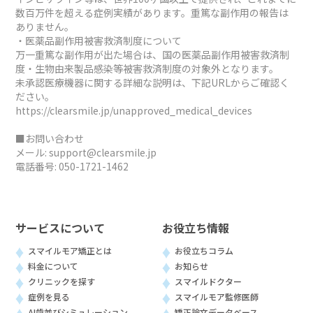
数百万件を超える症例実績があります。重篤な副作用の報告は
ありません。
・医薬品副作用被害救済制度について
万一重篤な副作用が出た場合は、国の医薬品副作用被害救済制
度・生物由来製品感染等被害救済制度の対象外となります。
未承認医療機器に関する詳細な説明は、下記URLからご確認く
ださい。
https://clearsmile.jp/unapproved_medical_devices
■お問い合わせ
メール:
support@clearsmile.jp
電話番号:
050-1721-1462
サービスについて
お役立ち情報
スマイルモア矯正とは
お役立ちコラム
料金について
お知らせ
クリニックを探す
スマイルドクター
症例を見る
スマイルモア監修医師
AI歯並びシミュレーション
矯正論文データベース