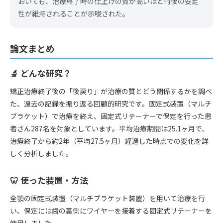
おいても、治療終了時の仕上げの質が高いほど術後の安定
性が維持されることが示唆された。
論文まとめ
🔬 どんな研究？
矯正治療終了後の「後戻り」が治療の質とどう関係するかを調べ
た、過去の記録を振り返る回顧的研究です。固定式装置（マルチ
ブラケット）で治療を終え、固定式リテーナーで保定を行った患
者さん287名を対象としています。平均治療期間は25.1ヶ月で、
治療終了から約2年（平均27.5ヶ月）経過した時点での変化を詳
しく分析しました。
🦷 使った装置・方法
全顎の固定式装置（マルチブラケット装置）を用いて治療を行
い、保定には歯の裏側にワイヤーを接着する固定式リテーナーを