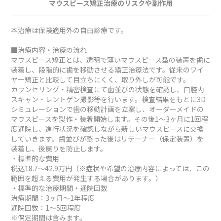
マウスピース矯正治療のリスクや副作用
本治療は保険適用外の自由診療です。
■治療内容・治療の流れ
マウスピース矯正とは、透明で薄いマウスピース型の装置を歯に
装着し、段階的に歯を移動させる矯正治療法です。従来のワイ
ヤー矯正と比較して目立ちにくく、取り外しが可能です。
カウンセリング・精密検査にて歯並びの状態を確認し、口腔内
スキャン・レントゲン撮影等を行います。検査結果をもとに3D
シミュレーションで歯の移動計画を立案し、オーダーメイドの
マウスピースを製作・装着開始します。その後1～3ヶ月に1回程
度通院し、進行状況を確認しながら新しいマウスピースに交換
していきます。歯並びが整った後はリテーナー（保定装置）を
装着し、後戻りを防止します。
・標準的な費用
税込18.7～42.9万円（※症状や希望の治療内容によっては、この
範囲を超える費用が発生する場合があります。）
・標準的な治療期間・通院回数
治療期間：3ヶ月～1年程度
通院回数：1～5回程度
※保定期間は含みます。