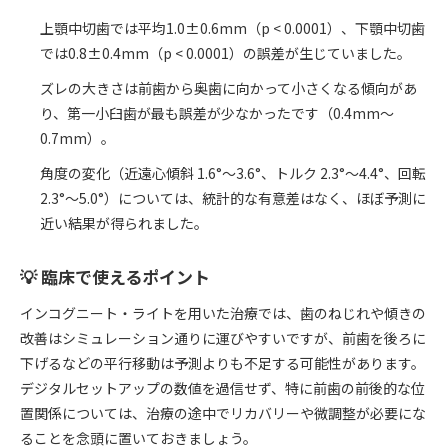
上顎中切歯では平均1.0±0.6mm（p < 0.0001）、下顎中切歯
では0.8±0.4mm（p < 0.0001）の誤差が生じていました。
ズレの大きさは前歯から奥歯に向かって小さくなる傾向があ
り、第一小臼歯が最も誤差が少なかったです（0.4mm〜
0.7mm）。
角度の変化（近遠心傾斜 1.6°〜3.6°、トルク 2.3°〜4.4°、回転
2.3°〜5.0°）については、統計的な有意差はなく、ほぼ予測に
近い結果が得られました。
💡 臨床で使えるポイント
インコグニート・ライトを用いた治療では、歯のねじれや傾きの
改善はシミュレーション通りに運びやすいですが、前歯を後ろに
下げるなどの平行移動は予測よりも不足する可能性があります。
デジタルセットアップの数値を過信せず、特に前歯の前後的な位
置関係については、治療の途中でリカバリーや微調整が必要にな
ることを念頭に置いておきましょう。