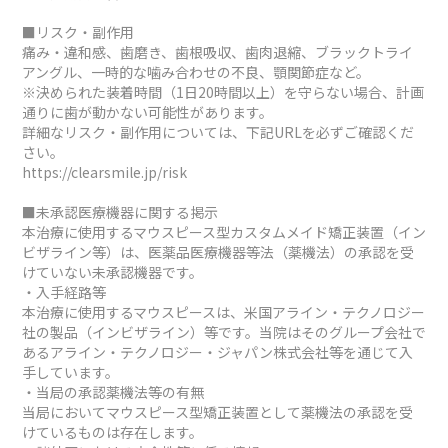
■リスク・副作用
痛み・違和感、歯磨き、歯根吸収、歯肉退縮、ブラックトライ
アングル、一時的な噛み合わせの不良、顎関節症など。
※決められた装着時間（1日20時間以上）を守らない場合、計画
通りに歯が動かない可能性があります。
詳細なリスク・副作用については、下記URLを必ずご確認くだ
さい。
https://clearsmile.jp/risk
■未承認医療機器に関する掲示
本治療に使用するマウスピース型カスタムメイド矯正装置（イン
ビザライン等）は、医薬品医療機器等法（薬機法）の承認を受
けていない未承認機器です。
・入手経路等
本治療に使用するマウスピースは、米国アライン・テクノロジー
社の製品（インビザライン）等です。当院はそのグループ会社で
あるアライン・テクノロジー・ジャパン株式会社等を通じて入
手しています。
・当局の承認薬機法等の有無
当局においてマウスピース型矯正装置として薬機法の承認を受
けているものは存在します。