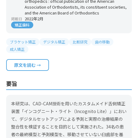
orthopedics : official publication of the American
Association of Orthodontists, its constituent societies,
and the American Board of Orthodontics
2022年2月
掲載日
矯正歯科
ブラケット矯正
デジタル矯正
比較研究
歯の移動
成人矯正
原文を読む →
要旨
本研究は、CAD-CAM技術を用いたカスタムメイド舌側矯正
装置「インコグニート・ライト（Incognito Lite）」におい
て、デジタルセットアップによる予測と実際の治療結果の
整合性を検証することを目的として実施された。34名の患
者の最終模型と予測模型を、移動させていない臼歯部を基