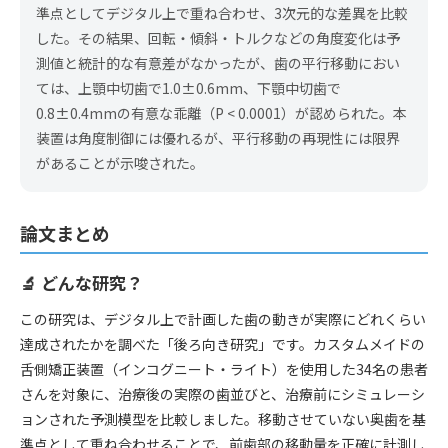
準点としてデジタル上で重ね合わせ、3次元的な差異を比較
した。その結果、回転・傾斜・トルクなどの角度変化は予
測値と統計的な有意差がなかったが、歯の平行移動におい
ては、上顎中切歯で1.0±0.6mm、下顎中切歯で
0.8±0.4mmの有意な乖離（P < 0.0001）が認められた。本
装置は角度制御には優れるが、平行移動の再現性には限界
があることが示唆された。
論文まとめ
🔬 どんな研究？
この研究は、デジタル上で計画した歯の動きが実際にどれくらい
達成されたかを調べた「後ろ向き研究」です。カスタムメイドの
舌側矯正装置（インコグニート・ライト）を使用した34名の患者
さんを対象に、治療後の実際の歯並びと、治療前にシミュレーシ
ョンされた予測模型を比較しました。移動させていない奥歯を基
準点として重ね合わせることで、前歯部の移動量を正確に計測し