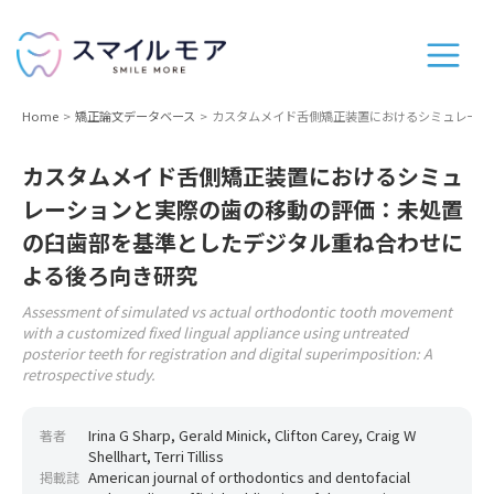
Home
矯正論文データベース
カスタムメイド舌側矯正装置におけるシミュレーシ
カスタムメイド舌側矯正装置におけるシミュ
レーションと実際の歯の移動の評価：未処置
の臼歯部を基準としたデジタル重ね合わせに
よる後ろ向き研究
Assessment of simulated vs actual orthodontic tooth movement
with a customized fixed lingual appliance using untreated
posterior teeth for registration and digital superimposition: A
retrospective study.
Irina G Sharp, Gerald Minick, Clifton Carey, Craig W
著者
Shellhart, Terri Tilliss
American journal of orthodontics and dentofacial
掲載誌