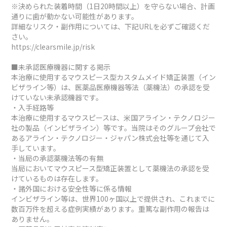
※決められた装着時間（1日20時間以上）を守らない場合、計画
通りに歯が動かない可能性があります。
詳細なリスク・副作用については、下記URLを必ずご確認くだ
さい。
https://clearsmile.jp/risk
■未承認医療機器に関する掲示
本治療に使用するマウスピース型カスタムメイド矯正装置（イン
ビザライン等）は、医薬品医療機器等法（薬機法）の承認を受
けていない未承認機器です。
・入手経路等
本治療に使用するマウスピースは、米国アライン・テクノロジー
社の製品（インビザライン）等です。当院はそのグループ会社で
あるアライン・テクノロジー・ジャパン株式会社等を通じて入
手しています。
・当局の承認薬機法等の有無
当局においてマウスピース型矯正装置として薬機法の承認を受
けているものは存在します。
・諸外国における安全性等に係る情報
インビザライン等は、世界100ヶ国以上で提供され、これまでに
数百万件を超える症例実績があります。重篤な副作用の報告は
ありません。