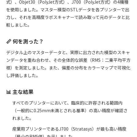
式）、Objet30（PolyJet方式）、J700（PolyJet方式）の4機種
を使用しました。マスター模型のSTLデータを各プリンターで出
力し、それを高精度ラボスキャナーで読み取って元のデータと比
較しました。
📏 何を測った？
デジタル上のマスターデータと、実際に出力された模型のスキャ
ンデータを重ね合わせ、その全体的な誤差（RMS：二乗平均平方
根）を測定しました。また、偏差の分布をカラーマップで可視化
し評価しました。
📊 主な結果
すべてのプリンターにおいて、臨床的に許容される範囲内
（一般的に0.25mm未満とされる基準）の高い精度が確認さ
れました。
産業用プリンターであるJ700（Stratasys）が最も高い精度
（最小のRMS値）を示しました。