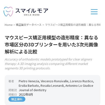
Home
矯正論文データベース
マウスピース矯正用模型の造形精度：異なる市場区
マウスピース矯正用模型の造形精度：異なる
市場区分の3Dプリンターを用いた3次元画像
解析による比較
Accuracy of orthodontic models prototyped for clear aligners
therapy: A 3D imaging analysis comparing different market
segments 3D printing protocols.
Pietro Venezia, Vincenzo Ronsivalle, Lorenzo Rustico,
著者
Ersilia Barbato, Rosalia Leonardi, Antonino Lo Giudice
Journal of dentistry
掲載誌
2022年8月
掲載日
矯正歯科