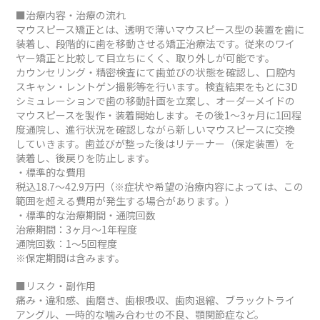
■治療内容・治療の流れ
マウスピース矯正とは、透明で薄いマウスピース型の装置を歯に
装着し、段階的に歯を移動させる矯正治療法です。従来のワイ
ヤー矯正と比較して目立ちにくく、取り外しが可能です。
カウンセリング・精密検査にて歯並びの状態を確認し、口腔内
スキャン・レントゲン撮影等を行います。検査結果をもとに3D
シミュレーションで歯の移動計画を立案し、オーダーメイドの
マウスピースを製作・装着開始します。その後1～3ヶ月に1回程
度通院し、進行状況を確認しながら新しいマウスピースに交換
していきます。歯並びが整った後はリテーナー（保定装置）を
装着し、後戻りを防止します。
・標準的な費用
税込18.7～42.9万円（※症状や希望の治療内容によっては、この
範囲を超える費用が発生する場合があります。）
・標準的な治療期間・通院回数
治療期間：3ヶ月～1年程度
通院回数：1～5回程度
※保定期間は含みます。
■リスク・副作用
痛み・違和感、歯磨き、歯根吸収、歯肉退縮、ブラックトライ
アングル、一時的な噛み合わせの不良、顎関節症など。