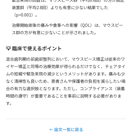
緊急来院の回数は、マウスピース群（平均0.6回）の方が固定
装置群（平均2.8回）よりも有意に少ない結果でした
（p<0.001）。
治療開始直後の痛みや食事への影響（QOL）は、マウスピー
ス群の方が有意に少ないことが示されました。
💡 臨床で使えるポイント
混合歯列期の前歯部整列において、マウスピース矯正は従来のワ
イヤー矯正と同等の治療効果が得られるだけでなく、チェアタイ
ムの短縮や緊急来院の減少というメリットがあります。痛みも少
なく清掃性も良いため、患者さんや保護者の負担を減らしたい場
合の有力な選択肢となります。ただし、コンプライアンス（装着
時間の遵守）が重要であることを事前に説明する必要がありま
す。
← 論文一覧に戻る