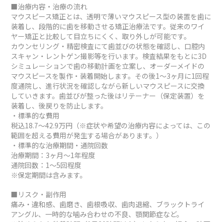
■治療内容・治療の流れ
マウスピース矯正とは、透明で薄いマウスピース型の装置を歯に
装着し、段階的に歯を移動させる矯正治療法です。従来のワイ
ヤー矯正と比較して目立ちにくく、取り外しが可能です。
カウンセリング・精密検査にて歯並びの状態を確認し、口腔内
スキャン・レントゲン撮影等を行います。検査結果をもとに3D
シミュレーションで歯の移動計画を立案し、オーダーメイドの
マウスピースを製作・装着開始します。その後1～3ヶ月に1回程
度通院し、進行状況を確認しながら新しいマウスピースに交換
していきます。歯並びが整った後はリテーナー（保定装置）を
装着し、後戻りを防止します。
・標準的な費用
税込18.7～42.9万円（※症状や希望の治療内容によっては、この
範囲を超える費用が発生する場合があります。）
・標準的な治療期間・通院回数
治療期間：3ヶ月～1年程度
通院回数：1～5回程度
※保定期間は含みます。
■リスク・副作用
痛み・違和感、歯磨き、歯根吸収、歯肉退縮、ブラックトライ
アングル、一時的な噛み合わせの不良、顎関節症など。