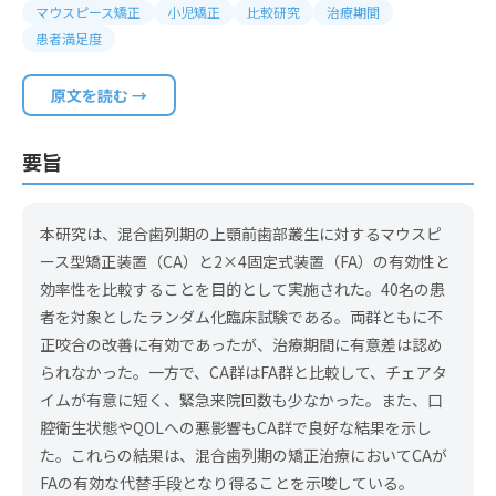
マウスピース矯正
小児矯正
比較研究
治療期間
患者満足度
原文を読む →
要旨
本研究は、混合歯列期の上顎前歯部叢生に対するマウスピ
ース型矯正装置（CA）と2×4固定式装置（FA）の有効性と
効率性を比較することを目的として実施された。40名の患
者を対象としたランダム化臨床試験である。両群ともに不
正咬合の改善に有効であったが、治療期間に有意差は認め
られなかった。一方で、CA群はFA群と比較して、チェアタ
イムが有意に短く、緊急来院回数も少なかった。また、口
腔衛生状態やQOLへの悪影響もCA群で良好な結果を示し
た。これらの結果は、混合歯列期の矯正治療においてCAが
FAの有効な代替手段となり得ることを示唆している。