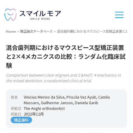
Home
矯正論文データベース
混合歯列期におけるマウスピース型矯正装置と2×
混合歯列期におけるマウスピース型矯正装置
と2×4メカニクスの比較：ランダム化臨床試
験
Comparison between clear aligners and 2 &#xd7; 4 mechanics in
the mixed dentition: a randomized clinical trial.
Vinicius Merino da Silva, Priscila Vaz Ayub, Camila
著者
Massaro, Guilherme Janson, Daniela Garib
The Angle orthodontist
掲載誌
2022年12月
掲載日
矯正歯科