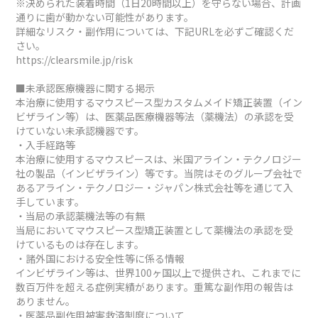
※決められた装着時間（1日20時間以上）を守らない場合、計画
通りに歯が動かない可能性があります。
詳細なリスク・副作用については、下記URLを必ずご確認くだ
さい。
https://clearsmile.jp/risk
■未承認医療機器に関する掲示
本治療に使用するマウスピース型カスタムメイド矯正装置（イン
ビザライン等）は、医薬品医療機器等法（薬機法）の承認を受
けていない未承認機器です。
・入手経路等
本治療に使用するマウスピースは、米国アライン・テクノロジー
社の製品（インビザライン）等です。当院はそのグループ会社で
あるアライン・テクノロジー・ジャパン株式会社等を通じて入
手しています。
・当局の承認薬機法等の有無
当局においてマウスピース型矯正装置として薬機法の承認を受
けているものは存在します。
・諸外国における安全性等に係る情報
インビザライン等は、世界100ヶ国以上で提供され、これまでに
数百万件を超える症例実績があります。重篤な副作用の報告は
ありません。
・医薬品副作用被害救済制度について