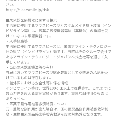
さい。
https://clearsmile.jp/risk
■未承認医療機器に関する掲示
本治療に使用するマウスピース型カスタムメイド矯正装置（イン
ビザライン等）は、医薬品医療機器等法（薬機法）の承認を受
けていない未承認機器です。
・入手経路等
本治療に使用するマウスピースは、米国アライン・テクノロジー
社の製品（インビザライン）等です。当院はそのグループ会社で
あるアライン・テクノロジー・ジャパン株式会社等を通じて入
手しています。
・当局の承認薬機法等の有無
当局においてマウスピース型矯正装置として薬機法の承認を受
けているものは存在します。
・諸外国における安全性等に係る情報
インビザライン等は、世界100ヶ国以上で提供され、これまでに
数百万件を超える症例実績があります。重篤な副作用の報告は
ありません。
・医薬品副作用被害救済制度について
万一重篤な副作用が出た場合は、国の医薬品副作用被害救済制
度・生物由来製品感染等被害救済制度の対象外となります。