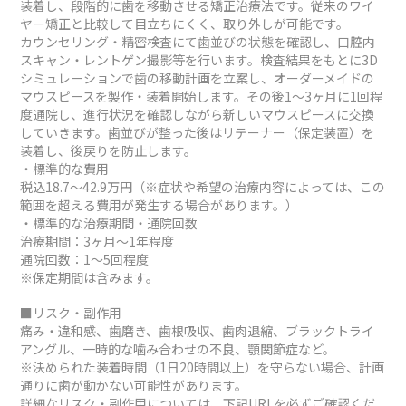
装着し、段階的に歯を移動させる矯正治療法です。従来のワイ
ヤー矯正と比較して目立ちにくく、取り外しが可能です。
カウンセリング・精密検査にて歯並びの状態を確認し、口腔内
スキャン・レントゲン撮影等を行います。検査結果をもとに3D
シミュレーションで歯の移動計画を立案し、オーダーメイドの
マウスピースを製作・装着開始します。その後1～3ヶ月に1回程
度通院し、進行状況を確認しながら新しいマウスピースに交換
していきます。歯並びが整った後はリテーナー（保定装置）を
装着し、後戻りを防止します。
・標準的な費用
税込18.7～42.9万円（※症状や希望の治療内容によっては、この
範囲を超える費用が発生する場合があります。）
・標準的な治療期間・通院回数
治療期間：3ヶ月～1年程度
通院回数：1～5回程度
※保定期間は含みます。
■リスク・副作用
痛み・違和感、歯磨き、歯根吸収、歯肉退縮、ブラックトライ
アングル、一時的な噛み合わせの不良、顎関節症など。
※決められた装着時間（1日20時間以上）を守らない場合、計画
通りに歯が動かない可能性があります。
詳細なリスク・副作用については、下記URLを必ずご確認くだ