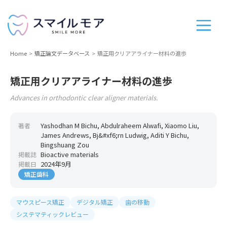
Home
矯正論文データベース
矯正用クリアアライナー材料の進歩
矯正用クリアアライナー材料の進歩
Advances in orthodontic clear aligner materials.
Yashodhan M Bichu, Abdulraheem Alwafi, Xiaomo Liu,
著者
James Andrews, Bj&#xf6;rn Ludwig, Aditi Y Bichu,
Bingshuang Zou
Bioactive materials
掲載誌
2024年9月
掲載日
矯正歯科
マウスピース矯正
デジタル矯正
歯の移動
システマティックレビュー