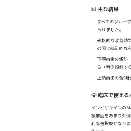
📊 主な結果
すべてのグループ
られました。
骨格的な改善効
の間で統計的な
下顎前歯の傾斜（L
る（唇側傾斜す
上顎前歯の舌側傾
💡 臨床で使え
インビザラインのM
顎前歯をあまり外側
利な選択肢となりま