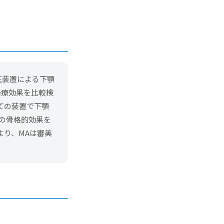
正装置による下顎
の治療効果を比較検
ての装置で下顎
等の骨格的効果を
より、MAは審美