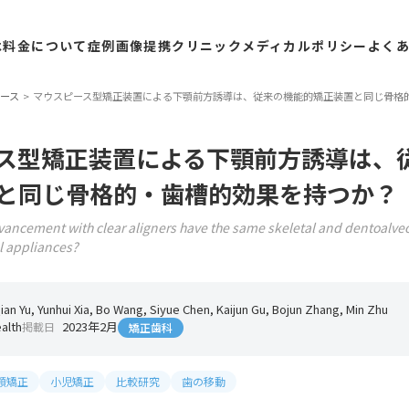
は
料金
について
症例
画像
提携
クリニック
メディカル
ポリシー
よく
ース
マウスピース型矯正装置による下顎前方誘導は、従来の機能的矯正装置と同じ骨格
ス型矯正装置による下顎前方誘導は、
と同じ骨格的・歯槽的効果を持つか？
ncement with clear aligners have the same skeletal and dentoalveol
al appliances?
ian Yu, Yunhui Xia, Bo Wang, Siyue Chen, Kaijun Gu, Bojun Zhang, Min Zhu
alth
2023年2月
掲載日
矯正歯科
顎矯正
小児矯正
比較研究
歯の移動