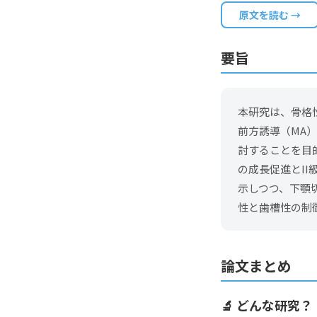
原文を読む →
要旨
本研究は、骨格
前方誘導（MA）と
討することを目
の成長促進とI
示しつつ、下顎
性と歯槽性の制
論文まとめ
🔬 どんな研究？