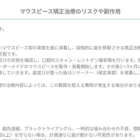
マウスピース矯正治療のリスクや副作用
す。
いマウスピース型の装置を歯に装着し、段階的に歯を移動させる矯正治
可能です。
並びの状態を確認し、口腔内スキャン・レントゲン撮影等を行います。検
ーダーメイドのマウスピースを製作・装着開始します。その後1～3ヶ月
換していきます。歯並びが整った後はリテーナー（保定装置）を装着し
状や希望の治療内容によっては、この範囲を超える費用が発生する場合があり
、歯肉退縮、ブラックトライアングル、一時的な噛み合わせの不良、顎
時間以上）を守らない場合、計画通りに歯が動かない可能性があります。