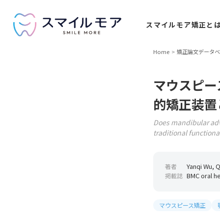
スマイルモア
矯正と
Home
矯正論文データベ
マウスピー
的矯正装置
Does mandibular adva
traditional function
Yanqi Wu, Q
著者
BMC oral he
掲載誌
マウスピース矯正