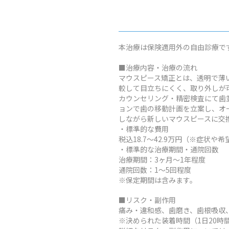
本治療は保険適用外の自由診療で
■治療内容・治療の流れ
マウスピース矯正とは、透明で薄
較して目立ちにくく、取り外しが
カウンセリング・精密検査にて歯
ョンで歯の移動計画を立案し、オ
しながら新しいマウスピースに交
・標準的な費用
税込18.7～42.9万円（※症
・標準的な治療期間・通院回数
治療期間：3ヶ月～1年程度
通院回数：1～5回程度
※保定期間は含みます。
■リスク・副作用
痛み・違和感、歯磨き、歯根吸収
※決められた装着時間（1日20