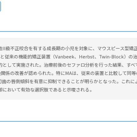
性II級不正咬合を有する成長期の小児を対象に、マウスピース型矯
従来の機能的矯正装置（Vanbeek、Herbst、Twin-Block）
的として実施された。治療前後のセファロ分析を行った結果、すべ
I級関係の改善が認められた。特にMAは、従来の装置と比較して同
切歯の唇側傾斜を有意に抑制できることが明らかとなった。これに
御において有効な選択肢であると示唆される。