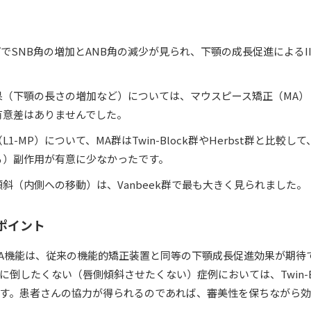
でSNB角の増加とANB角の減少が見られ、下顎の成長促進によるI
果（下顎の長さの増加など）については、マウスピース矯正（MA）
有意差はありませんでした。
1-MP）について、MA群はTwin-Block群やHerbst群と比較
る）副作用が有意に少なかったです。
斜（内側への移動）は、Vanbeek群で最も大きく見られました。
るポイント
A機能は、従来の機能的矯正装置と同等の下顎成長促進効果が期待
に倒したくない（唇側傾斜させたくない）症例においては、Twin-B
す。患者さんの協力が得られるのであれば、審美性を保ちながら効果