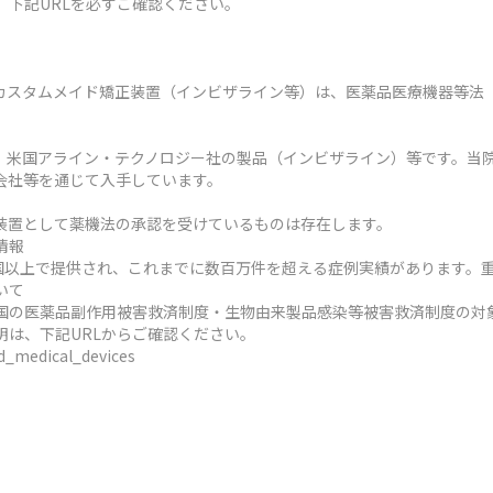
、下記URLを必ずご確認ください。
カスタムメイド矯正装置（インビザライン等）は、医薬品医療機器等法
、米国アライン・テクノロジー社の製品（インビザライン）等です。当
会社等を通じて入手しています。
装置として薬機法の承認を受けているものは存在します。
情報
ヶ国以上で提供され、これまでに数百万件を超える症例実績があります。
いて
国の医薬品副作用被害救済制度・生物由来製品感染等被害救済制度の対
明は、下記URLからご確認ください。
ed_medical_devices