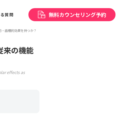
無料
カウンセリング予約
ある
質問
的・歯槽的効果を持つか？
従来の機能
ar effects as