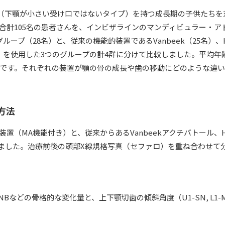
合（下顎が小さい受け口ではないタイプ）を持つ成長期の子供たちを
合計105名の患者さんを、インビザラインのマンディビュラー・ア
ループ（28名）と、従来の機能的装置であるVanbeek（25名）、He
（28名）を使用した3つのグループの計4群に分けて比較しました。平均年
です。それぞれの装置が顎の骨の成長や歯の移動にどのような違
方法
置（MA機能付き）と、従来からあるVanbeekアクチバトール、Her
用しました。治療前後の頭部X線規格写真（セファロ）を重ね合わせて
ANBなどの骨格的な変化量と、上下顎切歯の傾斜角度（U1-SN, L1