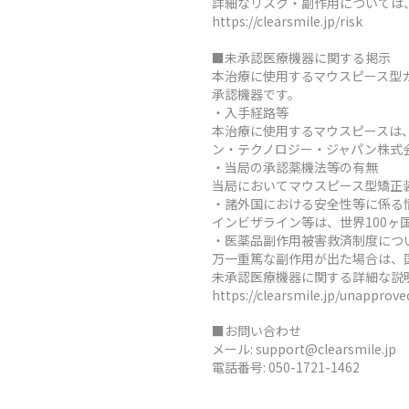
詳細なリスク・副作用については
https://clearsmile.jp/risk
■未承認医療機器に関する掲示
本治療に使用するマウスピース型
承認機器です。
・入手経路等
本治療に使用するマウスピースは
ン・テクノロジー・ジャパン株式
・当局の承認薬機法等の有無
当局においてマウスピース型矯正
・諸外国における安全性等に係る
インビザライン等は、世界100
・医薬品副作用被害救済制度につ
万一重篤な副作用が出た場合は、
未承認医療機器に関する詳細な説
https://clearsmile.jp/unapprov
■お問い合わせ
メール:
support@clearsmile.jp
電話番号:
050-1721-1462