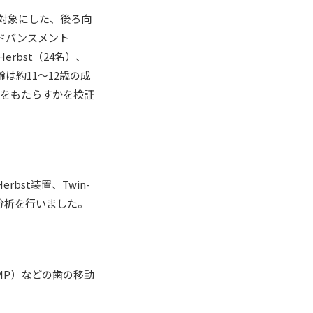
対象にした、後ろ向
ドバンスメント
rbst（24名）、
齢は約11〜12歳の成
いをもたらすかを検証
bst装置、Twin-
分析を行いました。
-MP）などの歯の移動