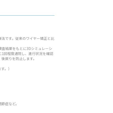
療法です。従来のワイヤー矯正と比
査結果をもとに3Dシミュレーシ
に1回程度通院し、進行状況を確認
、後戻りを防止します。
ます。）
関節症など。