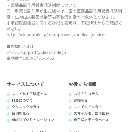
・医薬品副作用被害救済制度について
万一重篤な副作用が出た場合は、国の医薬品副作用被害救済制
度・生物由来製品感染等被害救済制度の対象外となります。
未承認医療機器に関する詳細な説明は、下記URLからご確認く
ださい。
https://clearsmile.jp/unapproved_medical_devices
■お問い合わせ
メール:
support@clearsmile.jp
電話番号:
050-1721-1462
サービスについて
お役立ち情報
スマイルモア矯正とは
お役立ちコラム
料金について
お知らせ
クリニックを探す
スマイルドクター
症例を見る
スマイルモア監修医師
AI歯並びシミュレーション
矯正論文データベース