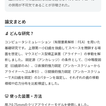
の併用が不可欠であることが示唆された。
論文まとめ
🔬 どんな研究？
コンピュータシミュレーション（有限要素解析：FEA）を用いた
基礎研究です。 上顎第一小臼歯を抜歯してスペースを閉鎖する場
面を想定し、マウスピース型矯正装置（アライナー）の挙動を解
析しました。 固定源（アンカレッジ）の条件として、①中等度固
定（臼歯部のみ）、②直接的強力固定（アンカースクリューから
アライナーへゴム牽引）、③間接的強力固定（アンカースクリュ
ーで大臼歯を固定）の3パターンを設定し、それぞれの歯の移動
様相や応力分布を比較検証しました。
🦷 使った装置・方法
厚さ0.75mmのクリアアライナーモデルを使用しました。