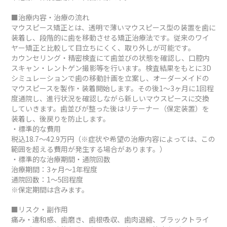
■治療内容・治療の流れ
マウスピース矯正とは、透明で薄いマウスピース型の装置を歯に
装着し、段階的に歯を移動させる矯正治療法です。従来のワイ
ヤー矯正と比較して目立ちにくく、取り外しが可能です。
カウンセリング・精密検査にて歯並びの状態を確認し、口腔内
スキャン・レントゲン撮影等を行います。検査結果をもとに3D
シミュレーションで歯の移動計画を立案し、オーダーメイドの
マウスピースを製作・装着開始します。その後1～3ヶ月に1回程
度通院し、進行状況を確認しながら新しいマウスピースに交換
していきます。歯並びが整った後はリテーナー（保定装置）を
装着し、後戻りを防止します。
・標準的な費用
税込18.7～42.9万円（※症状や希望の治療内容によっては、この
範囲を超える費用が発生する場合があります。）
・標準的な治療期間・通院回数
治療期間：3ヶ月～1年程度
通院回数：1～5回程度
※保定期間は含みます。
■リスク・副作用
痛み・違和感、歯磨き、歯根吸収、歯肉退縮、ブラックトライ