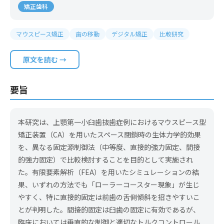
矯正歯科
マウスピース矯正
歯の移動
デジタル矯正
比較研究
原文を読む →
要旨
本研究は、上顎第一小臼歯抜歯症例におけるマウスピース型
矯正装置（CA）を用いたスペース閉鎖時の生体力学的効果
を、異なる固定源制御法（中等度、直接的強力固定、間接
的強力固定）で比較検討することを目的として実施され
た。有限要素解析（FEA）を用いたシミュレーションの結
果、いずれの方法でも「ローラーコースター現象」が生じ
やすく、特に直接的固定は前歯の舌側傾斜を招きやすいこ
とが判明した。間接的固定は臼歯の固定に有効であるが、
臨床においては垂直的な制御と適切なトルクコントロール