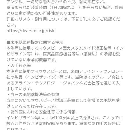
アングル、一時的な噛み合わせの不良、顎関節症など。
※決められた装着時間（1日20時間以上）を守らない場合、計画
通りに歯が動かない可能性があります。
詳細なリスク・副作用については、下記URLを必ずご確認くだ
さい。
https://clearsmile.jp/risk
■未承認医療機器に関する掲示
本治療に使用するマウスピース型カスタムメイド矯正装置（イン
ビザライン等）は、医薬品医療機器等法（薬機法）の承認を受
けていない未承認機器です。
・入手経路等
本治療に使用するマウスピースは、米国アライン・テクノロジー
社の製品（インビザライン）等です。当院はそのグループ会社で
あるアライン・テクノロジー・ジャパン株式会社等を通じて入
手しています。
・当局の承認薬機法等の有無
当局においてマウスピース型矯正装置として薬機法の承認を受
けているものは存在します。
・諸外国における安全性等に係る情報
インビザライン等は、世界100ヶ国以上で提供され、これまでに
数百万件を超える症例実績があります。重篤な副作用の報告は
ありません。