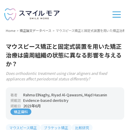
Home
矯正論文データベース
マウスピース矯正と固定式装置を用いた矯正治療は
マウスピース矯正と固定式装置を用いた矯正
治療は歯周組織の状態に異なる影響を与える
か？
Does orthodontic treatment using clear aligners and fixed
appliances affect periodontal status differently?
Rahma ElNaghy, Riyad Al-Qawasmi, Majd Hasanin
著者
Evidence-based dentistry
掲載誌
2023年6月
掲載日
矯正歯科
マウスピース矯正
ブラケット矯正
比較研究