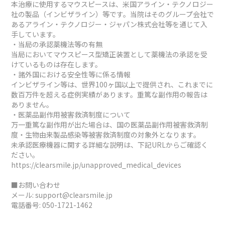
本治療に使用するマウスピースは、米国アライン・テクノロジー
社の製品（インビザライン）等です。当院はそのグループ会社で
あるアライン・テクノロジー・ジャパン株式会社等を通じて入
手しています。
・当局の承認薬機法等の有無
当局においてマウスピース型矯正装置として薬機法の承認を受
けているものは存在します。
・諸外国における安全性等に係る情報
インビザライン等は、世界100ヶ国以上で提供され、これまでに
数百万件を超える症例実績があります。重篤な副作用の報告は
ありません。
・医薬品副作用被害救済制度について
万一重篤な副作用が出た場合は、国の医薬品副作用被害救済制
度・生物由来製品感染等被害救済制度の対象外となります。
未承認医療機器に関する詳細な説明は、下記URLからご確認く
ださい。
https://clearsmile.jp/unapproved_medical_devices
■お問い合わせ
メール:
support@clearsmile.jp
電話番号:
050-1721-1462