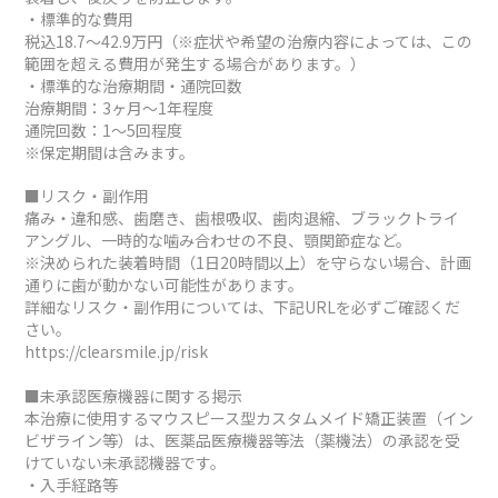
・標準的な費用
税込18.7～42.9万円（※症状や希望の治療内容によっては、この
範囲を超える費用が発生する場合があります。）
・標準的な治療期間・通院回数
治療期間：3ヶ月～1年程度
通院回数：1～5回程度
※保定期間は含みます。
■リスク・副作用
痛み・違和感、歯磨き、歯根吸収、歯肉退縮、ブラックトライ
アングル、一時的な噛み合わせの不良、顎関節症など。
※決められた装着時間（1日20時間以上）を守らない場合、計画
通りに歯が動かない可能性があります。
詳細なリスク・副作用については、下記URLを必ずご確認くだ
さい。
https://clearsmile.jp/risk
■未承認医療機器に関する掲示
本治療に使用するマウスピース型カスタムメイド矯正装置（イン
ビザライン等）は、医薬品医療機器等法（薬機法）の承認を受
けていない未承認機器です。
・入手経路等