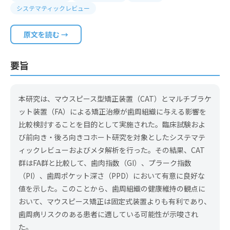
システマティックレビュー
原文を読む →
要旨
本研究は、マウスピース型矯正装置（CAT）とマルチブラケ
ット装置（FA）による矯正治療が歯周組織に与える影響を
比較検討することを目的として実施された。臨床試験およ
び前向き・後ろ向きコホート研究を対象としたシステマテ
ィックレビューおよびメタ解析を行った。その結果、CAT
群はFA群と比較して、歯肉指数（GI）、プラーク指数
（PI）、歯周ポケット深さ（PPD）において有意に良好な
値を示した。このことから、歯周組織の健康維持の観点に
おいて、マウスピース矯正は固定式装置よりも有利であり、
歯周病リスクのある患者に適している可能性が示唆され
た。