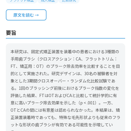
原文を読む →
要旨
本研究は、固定式矯正装置を装着中の患者における3種類の
手用歯ブラシ（クロスアクション：CA、フラットトリム：
FT、矯正用：OT）のプラーク除去効率を比較することを目
的として実施された。研究デザインは、30名の被験者を対
象とした3期間クロスオーバー・ランダム化比較試験であ
る。1回のブラッシング前後におけるプラーク指数の変化を
評価した結果、FTはOTおよびCAと比較して統計学的に有
意に高いプラーク除去効果を示した（p < .001）。一方、
OTとCAの間には有意差は認められなかった。本結果は、矯
正装置装着時であっても、特殊な毛先形状よりも従来のフラ
ットな形状の歯ブラシが有効である可能性を示唆してい