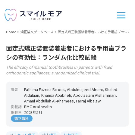
Home
矯正論文データベース
固定式矯正装置装着患者における手用歯ブラシの有
固定式矯正装置装着患者における手用歯ブラ
シの有効性：ランダム化比較試験
The efficacy of manual toothbrushes in patients with fixed
orthodontic appliances: a randomized clinical trial.
Fathima Fazrina Farook, Abdulmajeed Alrumi, Khaled
著者
Aldalaan, Khansa Ababneh, Abdulsalam Alshammari,
Amani Abdullah Al-Khamees, Farraj Albalawi
BMC oral health
掲載誌
2023年5月
掲載日
矯正歯科
ブラケット矯正
成人矯正
比較研究