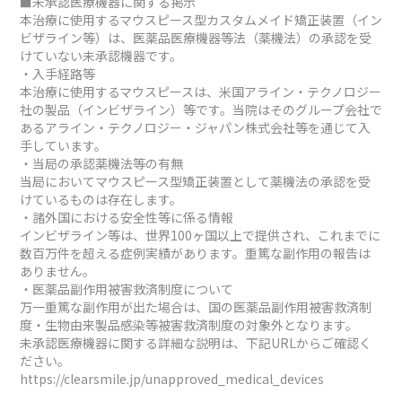
■未承認医療機器に関する掲示
本治療に使用するマウスピース型カスタムメイド矯正装置（イン
ビザライン等）は、医薬品医療機器等法（薬機法）の承認を受
けていない未承認機器です。
・入手経路等
本治療に使用するマウスピースは、米国アライン・テクノロジー
社の製品（インビザライン）等です。当院はそのグループ会社で
あるアライン・テクノロジー・ジャパン株式会社等を通じて入
手しています。
・当局の承認薬機法等の有無
当局においてマウスピース型矯正装置として薬機法の承認を受
けているものは存在します。
・諸外国における安全性等に係る情報
インビザライン等は、世界100ヶ国以上で提供され、これまでに
数百万件を超える症例実績があります。重篤な副作用の報告は
ありません。
・医薬品副作用被害救済制度について
万一重篤な副作用が出た場合は、国の医薬品副作用被害救済制
度・生物由来製品感染等被害救済制度の対象外となります。
未承認医療機器に関する詳細な説明は、下記URLからご確認く
ださい。
https://clearsmile.jp/unapproved_medical_devices