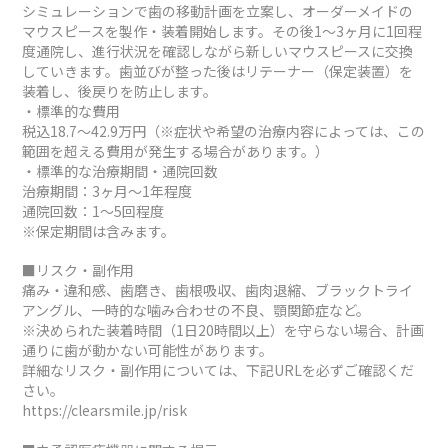
シミュレーションで歯の移動計画を立案し、オーダーメイドの
マウスピースを製作・装着開始します。その後1～3ヶ月に1回程
度通院し、進行状況を確認しながら新しいマウスピースに交換
していきます。歯並びが整った後はリテーナー（保定装置）を
装着し、後戻りを防止します。
・標準的な費用
税込18.7～42.9万円（※症状や希望の治療内容によっては、この
範囲を超える費用が発生する場合があります。）
・標準的な治療期間・通院回数
治療期間：3ヶ月～1年程度
通院回数：1～5回程度
※保定期間は含みます。
■リスク・副作用
痛み・違和感、歯磨き、歯根吸収、歯肉退縮、ブラックトライ
アングル、一時的な噛み合わせの不良、顎関節症など。
※決められた装着時間（1日20時間以上）を守らない場合、計画
通りに歯が動かない可能性があります。
詳細なリスク・副作用については、下記URLを必ずご確認くだ
さい。
https://clearsmile.jp/risk