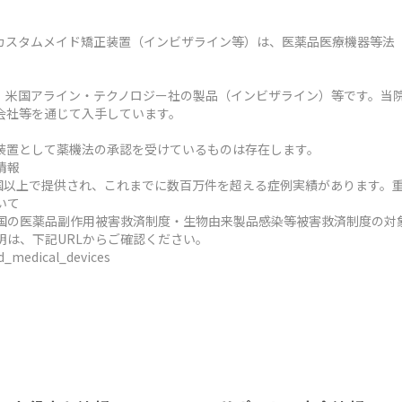
カスタムメイド矯正装置（インビザライン等）は、医薬品医療機器等法
、米国アライン・テクノロジー社の製品（インビザライン）等です。当
会社等を通じて入手しています。
装置として薬機法の承認を受けているものは存在します。
情報
ヶ国以上で提供され、これまでに数百万件を超える症例実績があります。
いて
国の医薬品副作用被害救済制度・生物由来製品感染等被害救済制度の対
明は、下記URLからご確認ください。
ed_medical_devices