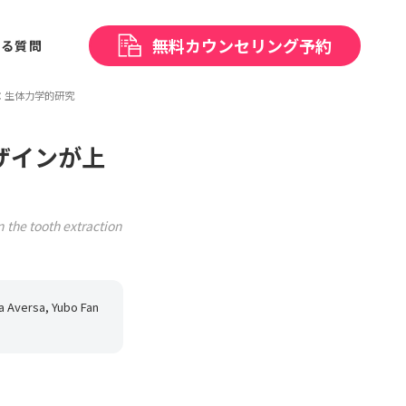
無料
カウンセリング予約
ある
質問
：生体力学的研究
ザインが上
n the tooth extraction
a Aversa, Yubo Fan