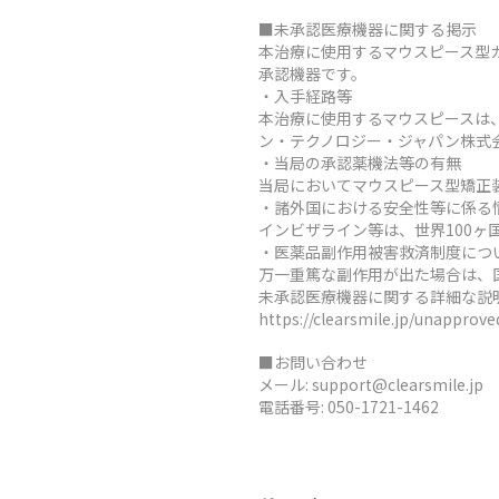
■未承認医療機器に関する掲示
本治療に使用するマウスピース型
承認機器です。
・入手経路等
本治療に使用するマウスピースは
ン・テクノロジー・ジャパン株式
・当局の承認薬機法等の有無
当局においてマウスピース型矯正
・諸外国における安全性等に係る
インビザライン等は、世界100
・医薬品副作用被害救済制度につ
万一重篤な副作用が出た場合は、
未承認医療機器に関する詳細な説
https://clearsmile.jp/unapprov
■お問い合わせ
メール:
support@clearsmile.jp
電話番号:
050-1721-1462