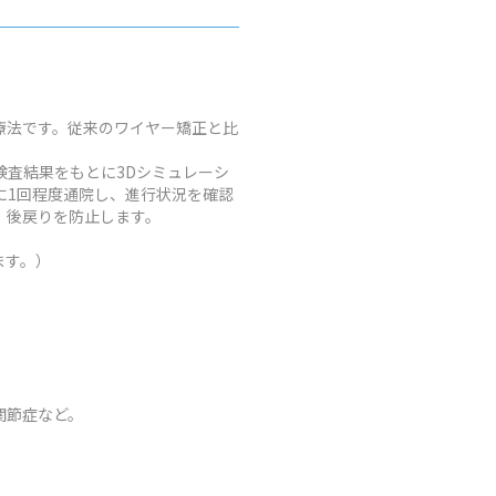
療法です。従来のワイヤー矯正と比
査結果をもとに3Dシミュレーシ
に1回程度通院し、進行状況を確認
、後戻りを防止します。
ます。）
関節症など。