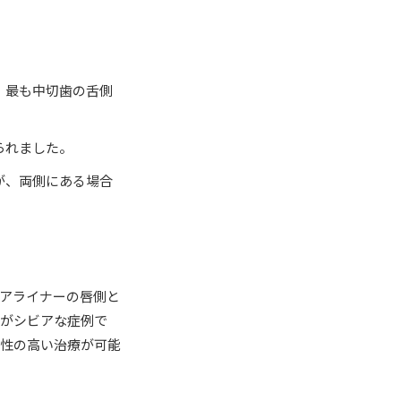
、最も中切歯の舌側
られました。
が、両側にある場合
アライナーの唇側と
ルがシビアな症例で
測性の高い治療が可能