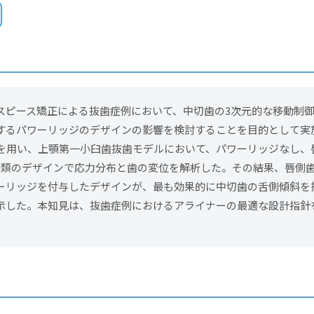
スピース矯正による抜歯症例において、中切歯の3次元的な移動制
するパワーリッジのデザインの影響を検討することを目的として実
）を用い、上顎第一小臼歯抜歯モデルにおいて、パワーリッジなし、
種類のデザインで応力分布と歯の変位を解析した。その結果、唇側
ーリッジを付与したデザインが、最も効果的に中切歯の舌側傾斜を
示した。本知見は、抜歯症例におけるアライナーの最適な設計指針