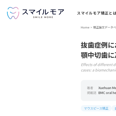
スマイルモア
矯正と
Home
矯正論文データベ
抜歯症例に
顎中切歯に
Effects of different 
cases: a biomechanic
Xuehuan Me
著者
BMC oral he
掲載誌
マウスピース矯正