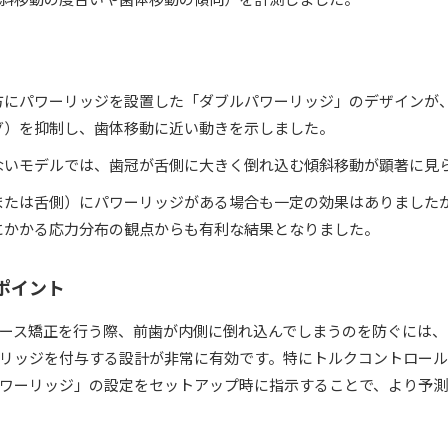
方にパワーリッジを設置した「ダブルパワーリッジ」のデザインが
グ）を抑制し、歯体移動に近い動きを示しました。
ないモデルでは、歯冠が舌側に大きく倒れ込む傾斜移動が顕著に見
または舌側）にパワーリッジがある場合も一定の効果はありました
にかかる応力分布の観点からも有利な結果となりました。
るポイント
ース矯正を行う際、前歯が内側に倒れ込んでしまうのを防ぐには、
リッジを付与する設計が非常に有効です。特にトルクコントロー
ワーリッジ」の設定をセットアップ時に指示することで、より予