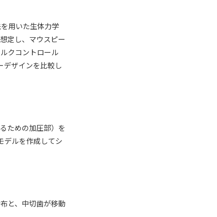
法を用いた生体力学
を想定し、マウスピー
トルクコントロール
ーデザインを比較し
けるための加圧部）を
モデルを作成してシ
分布と、中切歯が移動