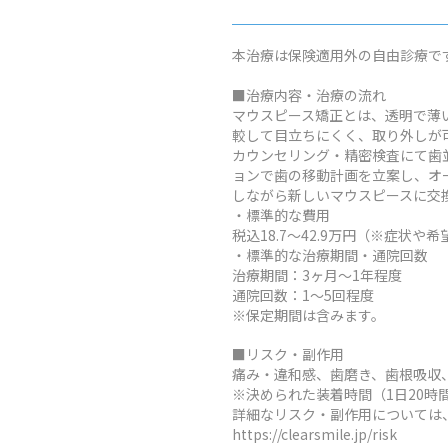
本治療は保険適用外の自由診療で
■治療内容・治療の流れ
マウスピース矯正とは、透明で薄
較して目立ちにくく、取り外しが
カウンセリング・精密検査にて歯
ョンで歯の移動計画を立案し、オ
しながら新しいマウスピースに交
・標準的な費用
税込18.7～42.9万円（※症
・標準的な治療期間・通院回数
治療期間：3ヶ月～1年程度
通院回数：1～5回程度
※保定期間は含みます。
■リスク・副作用
痛み・違和感、歯磨き、歯根吸収
※決められた装着時間（1日20
詳細なリスク・副作用については
https://clearsmile.jp/risk