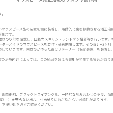
す。
いマウスピース型の装置を歯に装着し、段階的に歯を移動させる矯正治
可能です。
並びの状態を確認し、口腔内スキャン・レントゲン撮影等を行います。検
ーダーメイドのマウスピースを製作・装着開始します。その後1～3ヶ月
換していきます。歯並びが整った後はリテーナー（保定装置）を装着し
状や希望の治療内容によっては、この範囲を超える費用が発生する場合があり
、歯肉退縮、ブラックトライアングル、一時的な噛み合わせの不良、顎
時間以上）を守らない場合、計画通りに歯が動かない可能性があります。
、下記URLを必ずご確認ください。