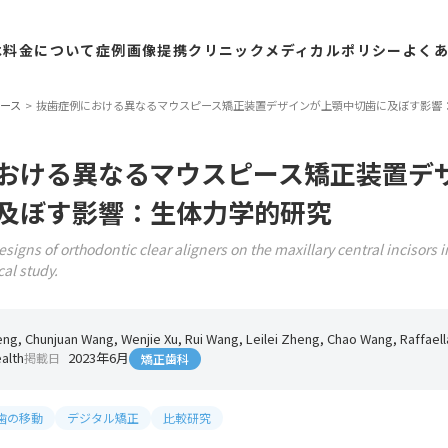
は
料金
について
症例
画像
提携
クリニック
メディカル
ポリシー
よく
ース
抜歯症例における異なるマウスピース矯正装置デザインが上顎中切歯に及ぼす影響
おける異なるマウスピース矯正装置デ
及ぼす影響：生体力学的研究
designs of orthodontic clear aligners on the maxillary central incisors i
al study.
ng, Chunjuan Wang, Wenjie Xu, Rui Wang, Leilei Zheng, Chao Wang, Raffaell
alth
2023年6月
掲載日
矯正歯科
歯の移動
デジタル矯正
比較研究