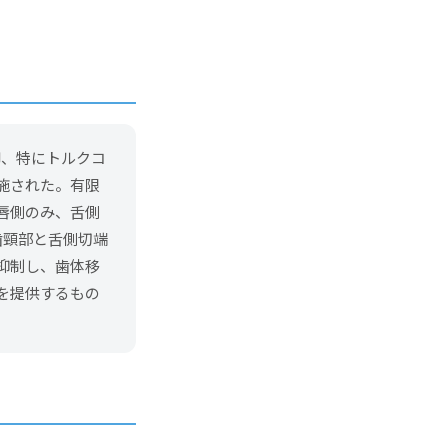
御、特にトルクコ
施された。有限
唇側のみ、舌側
歯頸部と舌側切端
抑制し、歯体移
を提供するもの