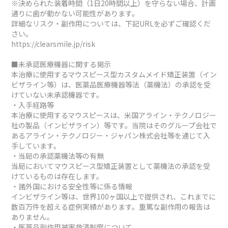
※決められた装着時間（1日20時間以上）を守らない場合、計画
通りに歯が動かない可能性があります。
詳細なリスク・副作用については、下記URLを必ずご確認くだ
さい。
https://clearsmile.jp/risk
■未承認医療機器に関する掲示
本治療に使用するマウスピース型カスタムメイド矯正装置（イン
ビザライン等）は、医薬品医療機器等法（薬機法）の承認を受
けていない未承認機器です。
・入手経路等
本治療に使用するマウスピースは、米国アライン・テクノロジー
社の製品（インビザライン）等です。当院はそのグループ会社で
あるアライン・テクノロジー・ジャパン株式会社等を通じて入
手しています。
・当局の承認薬機法等の有無
当局においてマウスピース型矯正装置として薬機法の承認を受
けているものは存在します。
・諸外国における安全性等に係る情報
インビザライン等は、世界100ヶ国以上で提供され、これまでに
数百万件を超える症例実績があります。重篤な副作用の報告は
ありません。
・医薬品副作用被害救済制度について