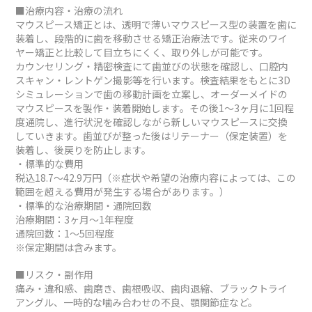
■治療内容・治療の流れ
マウスピース矯正とは、透明で薄いマウスピース型の装置を歯に
装着し、段階的に歯を移動させる矯正治療法です。従来のワイ
ヤー矯正と比較して目立ちにくく、取り外しが可能です。
カウンセリング・精密検査にて歯並びの状態を確認し、口腔内
スキャン・レントゲン撮影等を行います。検査結果をもとに3D
シミュレーションで歯の移動計画を立案し、オーダーメイドの
マウスピースを製作・装着開始します。その後1～3ヶ月に1回程
度通院し、進行状況を確認しながら新しいマウスピースに交換
していきます。歯並びが整った後はリテーナー（保定装置）を
装着し、後戻りを防止します。
・標準的な費用
税込18.7～42.9万円（※症状や希望の治療内容によっては、この
範囲を超える費用が発生する場合があります。）
・標準的な治療期間・通院回数
治療期間：3ヶ月～1年程度
通院回数：1～5回程度
※保定期間は含みます。
■リスク・副作用
痛み・違和感、歯磨き、歯根吸収、歯肉退縮、ブラックトライ
アングル、一時的な噛み合わせの不良、顎関節症など。