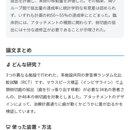
挺出を計画し、実際の移動量を評価した。その結果、両グ
ループ間で挺出量の達成率に統計学的な有意差は認められ
ず、いずれも計画の約50〜55%の達成率にとどまった。臨
床的には、アタッチメントの種類に関わらず、側切歯の挺
出には十分な過修正が必要であることが示唆された。
論文まとめ
🔬 どんな研究？
3つの異なる施設で行われた、多施設共同の単盲検ランダム化比
較試験（RCT）です。マウスピース矯正（インビザライン）で上
顎側切歯の挺出（歯を引っ張り出す移動）が必要な34名の患者さ
んの、計46本の側切歯を対象としました。アタッチメントのデザ
インによって、治療計画通りに歯が動くかどうかに差が出るかを
検証しています。
🦷 使った装置・方法