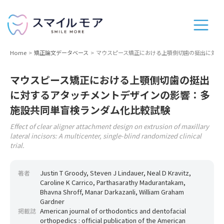
Home
矯正論文データベース
マウスピース矯正における上顎側切歯の挺出に対す
マウスピース矯正における上顎側切歯の挺出
に対するアタッチメントデザインの影響：多
施設共同単盲検ランダム化比較試験
Effect of clear aligner attachment design on extrusion of maxillary
lateral incisors: A multicenter, single-blind randomized clinical
trial.
Justin T Groody, Steven J Lindauer, Neal D Kravitz,
著者
Caroline K Carrico, Parthasarathy Madurantakam,
Bhavna Shroff, Manar Darkazanli, William Graham
Gardner
American journal of orthodontics and dentofacial
掲載誌
orthopedics : official publication of the American