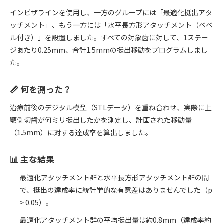
インビザラインを使用し、一方のグループには「最適化挺出アタ
ッチメント」、もう一方には「水平長方形アタッチメント（ベベ
ル付き）」を設置しました。すべての対象歯に対して、1ステー
ジあたり0.25mm、合計1.5mmの挺出移動をプログラムしまし
た。
📏 何を測った？
治療前後のデジタル模型（STLデータ）を重ね合わせ、実際に上
顎側切歯が何ミリ挺出したかを測定し、計画された移動量
（1.5mm）に対する達成率を算出しました。
📊 主な結果
最適化アタッチメント群と水平長方形アタッチメント群の間
で、挺出の達成率に統計学的な有意差はありませんでした（p
> 0.05）。
最適化アタッチメント群の平均挺出量は約0.8mm（達成率約