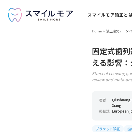
スマイルモア
矯正と
Home
矯正論文データベ
固定式歯列
える影響：
Effect of chewing gu
review and meta-ana
Qiushuang G
著者
Xiang
European j
掲載誌
ブラケット矯正
歯