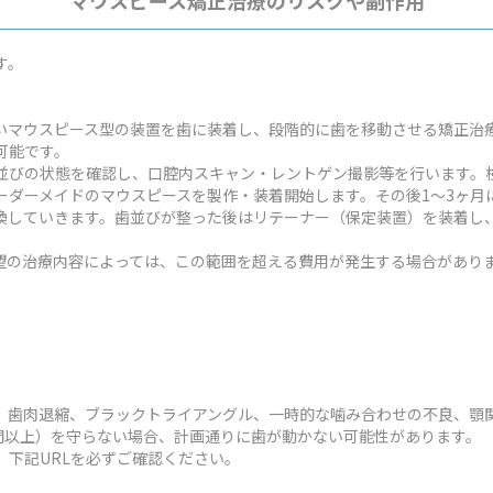
マウスピース矯正治療のリスクや副作用
す。
いマウスピース型の装置を歯に装着し、段階的に歯を移動させる矯正治
可能です。
並びの状態を確認し、口腔内スキャン・レントゲン撮影等を行います。検
ーダーメイドのマウスピースを製作・装着開始します。その後1～3ヶ月
換していきます。歯並びが整った後はリテーナー（保定装置）を装着し
状や希望の治療内容によっては、この範囲を超える費用が発生する場合があり
、歯肉退縮、ブラックトライアングル、一時的な噛み合わせの不良、顎
時間以上）を守らない場合、計画通りに歯が動かない可能性があります。
、下記URLを必ずご確認ください。