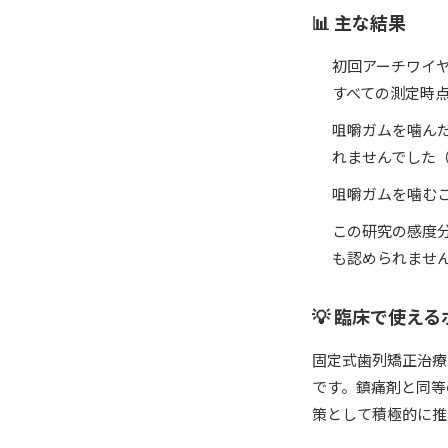
📊 主な結果
初回アーチワイ
すべての測定時点
咀嚼ガムを噛ん
れませんでした（P 
咀嚼ガムを噛む
この研究の感度
も認められませんで
💡 臨床で使え
固定式歯列矯正治療
です。鎮痛剤と同等
策として積極的に推