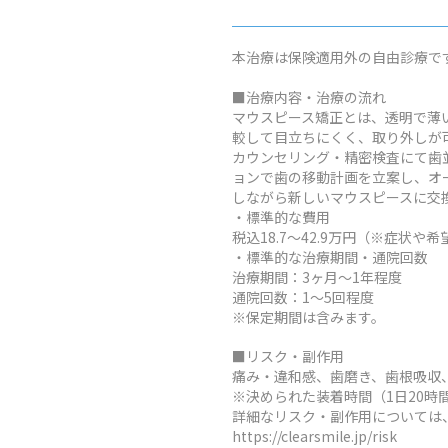
本治療は保険適用外の自由診療で
■治療内容・治療の流れ
マウスピース矯正とは、透明で薄
較して目立ちにくく、取り外しが
カウンセリング・精密検査にて歯
ョンで歯の移動計画を立案し、オ
しながら新しいマウスピースに交
・標準的な費用
税込18.7～42.9万円（※症
・標準的な治療期間・通院回数
治療期間：3ヶ月～1年程度
通院回数：1～5回程度
※保定期間は含みます。
■リスク・副作用
痛み・違和感、歯磨き、歯根吸収
※決められた装着時間（1日20
詳細なリスク・副作用については
https://clearsmile.jp/risk