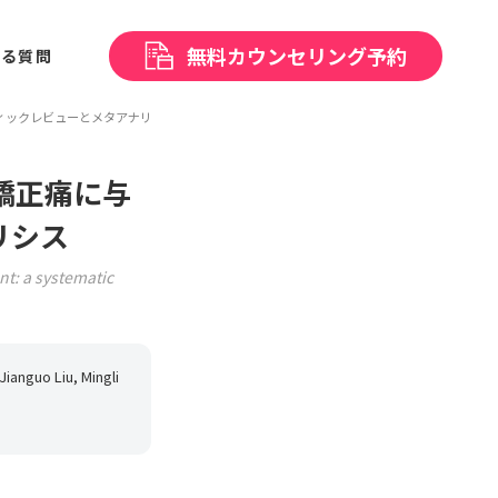
無料
カウンセリング予約
ある
質問
ィックレビューとメタアナリシス
矯正痛に与
リシス
nt: a systematic
Jianguo Liu, Mingli