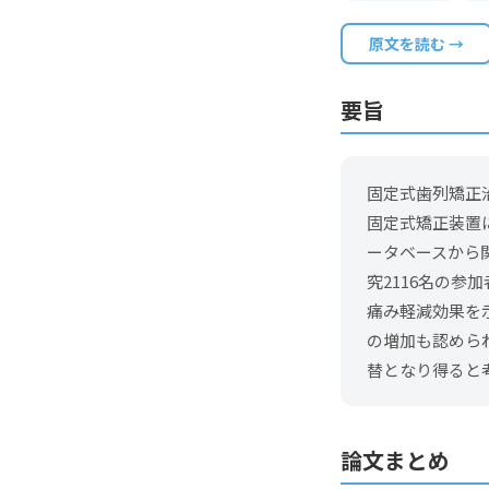
原文を読む →
要旨
固定式歯列矯正
固定式矯正装置
ータベースから
究2116名の
痛み軽減効果を示
の増加も認めら
替となり得ると
論文まとめ