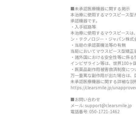
■未承認医療機器に関する掲示
本治療に使用するマウスピース型
承認機器です。
・入手経路等
本治療に使用するマウスピースは
ン・テクノロジー・ジャパン株式
・当局の承認薬機法等の有無
当局においてマウスピース型矯正
・諸外国における安全性等に係る
インビザライン等は、世界100
・医薬品副作用被害救済制度につ
万一重篤な副作用が出た場合は、
未承認医療機器に関する詳細な説
https://clearsmile.jp/unapprov
■お問い合わせ
メール:
support@clearsmile.jp
電話番号:
050-1721-1462