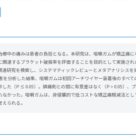
治療中の痛みは患者の負担となる。本研究は、咀嚼ガムが矯正痛に
に関連するブラケット破損率を評価することを目的として実施され
関連研究を検索し、システマティックレビューとメタアナリシスを実
参加者を分析した結果、咀嚼ガムは初回アーチワイヤー装着後のすべて
した（P ≤ 0.05）。鎮痛剤との間に有意差はなく（P > 0.05）
れなかった。咀嚼ガムは、非侵襲的で低コストな矯正痛軽減法とし
考えられる。