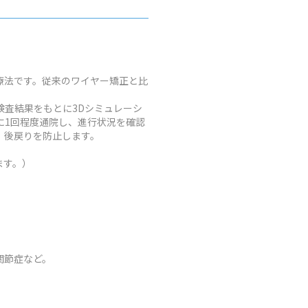
療法です。従来のワイヤー矯正と比
査結果をもとに3Dシミュレーシ
に1回程度通院し、進行状況を確認
、後戻りを防止します。
ます。）
関節症など。