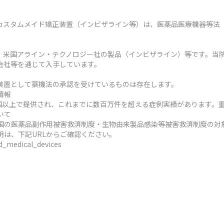
カスタムメイド矯正装置（インビザライン等）は、医薬品医療機器等法
、米国アライン・テクノロジー社の製品（インビザライン）等です。当
会社等を通じて入手しています。
装置として薬機法の承認を受けているものは存在します。
情報
ヶ国以上で提供され、これまでに数百万件を超える症例実績があります。
いて
国の医薬品副作用被害救済制度・生物由来製品感染等被害救済制度の対
明は、下記URLからご確認ください。
ed_medical_devices