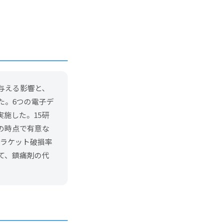
与える影響と、
た。6つの電子デ
施した。15研
の時点で有意な
、ブラケット破損率
て、鎮痛剤の代