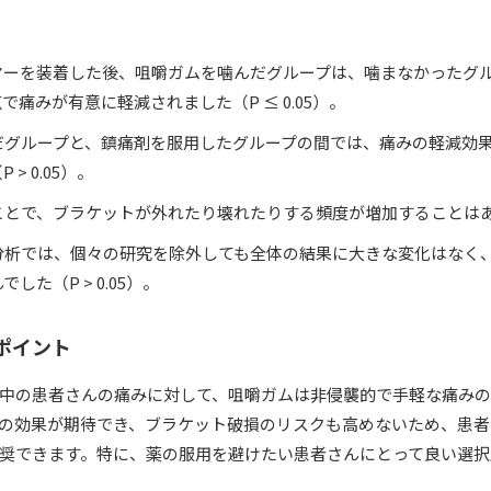
ヤーを装着した後、咀嚼ガムを噛んだグループは、噛まなかったグ
で痛みが有意に軽減されました（P ≤ 0.05）。
だグループと、鎮痛剤を服用したグループの間では、痛みの軽減効
> 0.05）。
ことで、ブラケットが外れたり壊れたりする頻度が増加することは
分析では、個々の研究を除外しても全体の結果に大きな変化はなく
した（P > 0.05）。
るポイント
中の患者さんの痛みに対して、咀嚼ガムは非侵襲的で手軽な痛み
の効果が期待でき、ブラケット破損のリスクも高めないため、患者
奨できます。特に、薬の服用を避けたい患者さんにとって良い選択