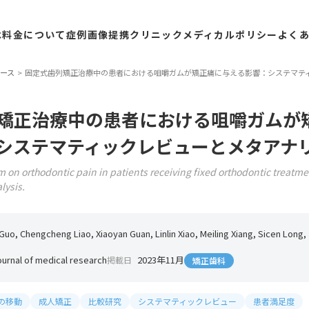
は
料金
について
症例
画像
提携
クリニック
メディカル
ポリシー
よく
ース
固定式歯列矯正治療中の患者における咀嚼ガムが矯正痛に与える影響：システマテ
矯正治療中の患者における咀嚼ガムが
システマティックレビューとメタアナ
m on orthodontic pain in patients receiving fixed orthodontic treatme
lysis.
uo, Chengcheng Liao, Xiaoyan Guan, Linlin Xiao, Meiling Xiang, Sicen Long, 
ournal of medical research
2023年11月
掲載日
矯正歯科
の移動
成人矯正
比較研究
システマティックレビュー
患者満足度