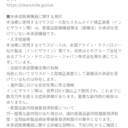
https://clearsmile.jp/risk
■未承認医療機器に関する掲示
本治療に使用するマウスピース型カスタムメイド矯正装置（イン
ビザライン等）は、医薬品医療機器等法（薬機法）の承認を受
けていない未承認機器です。
・入手経路等
本治療に使用するマウスピースは、米国アライン・テクノロジー
社の製品（インビザライン）等です。当院はそのグループ会社で
あるアライン・テクノロジー・ジャパン株式会社等を通じて入
手しています。
・当局の承認薬機法等の有無
当局においてマウスピース型矯正装置として薬機法の承認を受
けているものは存在します。
・諸外国における安全性等に係る情報
インビザライン等は、世界100ヶ国以上で提供され、これまでに
数百万件を超える症例実績があります。重篤な副作用の報告は
ありません。
・医薬品副作用被害救済制度について
万一重篤な副作用が出た場合は、国の医薬品副作用被害救済制
度・生物由来製品感染等被害救済制度の対象外となります。
未承認医療機器に関する詳細な説明は、下記URLからご確認く