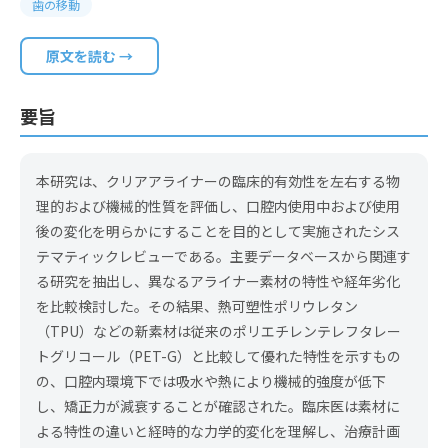
歯の移動
原文を読む →
要旨
本研究は、クリアアライナーの臨床的有効性を左右する物
理的および機械的性質を評価し、口腔内使用中および使用
後の変化を明らかにすることを目的として実施されたシス
テマティックレビューである。主要データベースから関連す
る研究を抽出し、異なるアライナー素材の特性や経年劣化
を比較検討した。その結果、熱可塑性ポリウレタン
（TPU）などの新素材は従来のポリエチレンテレフタレー
トグリコール（PET-G）と比較して優れた特性を示すもの
の、口腔内環境下では吸水や熱により機械的強度が低下
し、矯正力が減衰することが確認された。臨床医は素材に
よる特性の違いと経時的な力学的変化を理解し、治療計画