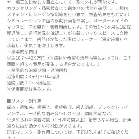
ヤー矯正と比較して目立ちにくく、取り外しが可能です。
カウンセリング・精密検査にて歯並びの状態を確認し、口腔内
スキャン・レントゲン撮影等を行います。検査結果をもとに3D
シミュレーションで歯の移動計画を立案し、オーダーメイドの
マウスピースを製作・装着開始します。その後1～3ヶ月に1回程
度通院し、進行状況を確認しながら新しいマウスピースに交換
していきます。歯並びが整った後はリテーナー（保定装置）を
装着し、後戻りを防止します。
・標準的な費用
税込18.7～42.9万円（※症状や希望の治療内容によっては、この
範囲を超える費用が発生する場合があります。）
・標準的な治療期間・通院回数
治療期間：3ヶ月～1年程度
通院回数：1～5回程度
※保定期間は含みます。
■リスク・副作用
痛み・違和感、歯磨き、歯根吸収、歯肉退縮、ブラックトライ
アングル、一時的な噛み合わせの不良、顎関節症など。
※決められた装着時間（1日20時間以上）を守らない場合、計画
通りに歯が動かない可能性があります。
詳細なリスク・副作用については、下記URLを必ずご確認くだ
さい。