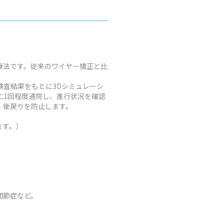
療法です。従来のワイヤー矯正と比
査結果をもとに3Dシミュレーシ
に1回程度通院し、進行状況を確認
、後戻りを防止します。
ます。）
関節症など。