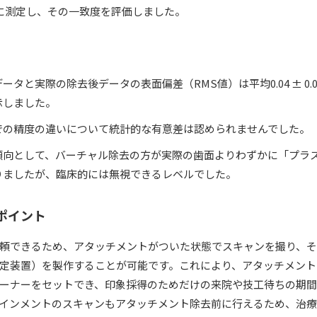
に測定し、その一致度を評価しました。
タと実際の除去後データの表面偏差（RMS値）は平均0.04 ± 0.
示しました。
での精度の違いについて統計的な有意差は認められませんでした。
傾向として、バーチャル除去の方が実際の歯面よりわずかに「プラ
りましたが、臨床的には無視できるレベルでした。
るポイント
頼できるため、アタッチメントがついた状態でスキャンを撮り、
定装置）を製作することが可能です。これにより、アタッチメント
ーナーをセットでき、印象採得のためだけの来院や技工待ちの期
インメントのスキャンもアタッチメント除去前に行えるため、治療