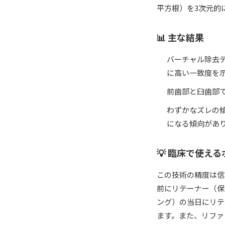
平方根）を3次元的
📊 主な結果
バーチャル除去デー
に高い一致度を
前歯部と臼歯部
わずかなズレの
になる傾向があ
💡 臨床で使え
この技術の精度は信
前にリテーナー（保
ング）の当日にリテ
ます。また、リファ