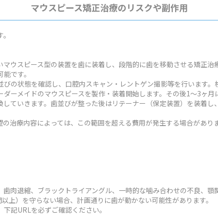
マウスピース矯正治療のリスクや副作用
す。
いマウスピース型の装置を歯に装着し、段階的に歯を移動させる矯正治
可能です。
並びの状態を確認し、口腔内スキャン・レントゲン撮影等を行います。検
ーダーメイドのマウスピースを製作・装着開始します。その後1～3ヶ月
換していきます。歯並びが整った後はリテーナー（保定装置）を装着し
状や希望の治療内容によっては、この範囲を超える費用が発生する場合があり
、歯肉退縮、ブラックトライアングル、一時的な噛み合わせの不良、顎
時間以上）を守らない場合、計画通りに歯が動かない可能性があります。
、下記URLを必ずご確認ください。