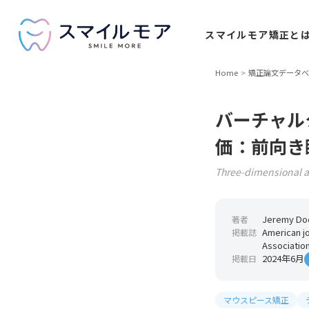
スマイルモア
矯正と
Home
矯正論文データベ
バーチャル
価：前向き
Three-dimensional as
Jeremy Doc
著者
American jo
掲載誌
Association
2024年6月
掲載日
マウスピース矯正