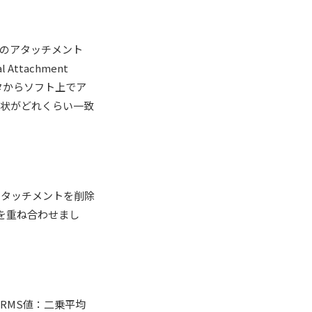
正のアタッチメント
ttachment
タからソフト上でア
形状がどれくらい一致
アタッチメントを削除
を重ね合わせまし
RMS値：二乗平均