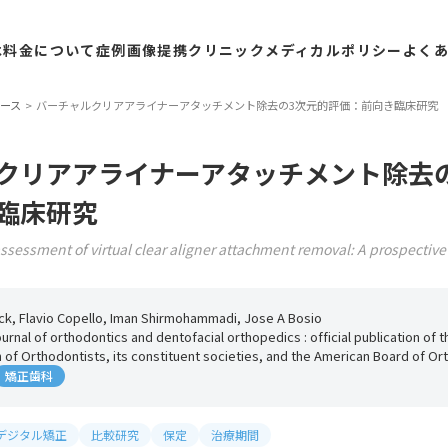
は
料金
について
症例
画像
提携
クリニック
メディカル
ポリシー
よく
ース
バーチャルクリアアライナーアタッチメント除去の3次元的評価：前向き臨床研究
クリアアライナーアタッチメント除去
臨床研究
sessment of virtual clear aligner attachment removal: A prospective c
k, Flavio Copello, Iman Shirmohammadi, Jose A Bosio
urnal of orthodontics and dentofacial orthopedics : official publication of 
 of Orthodontists, its constituent societies, and the American Board of Or
矯正歯科
デジタル矯正
比較研究
保定
治療期間