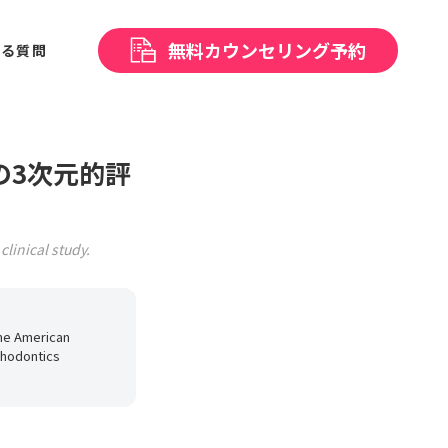
無料
カウンセリング予約
ある
質問
の3次元的評
linical study.
the American
thodontics