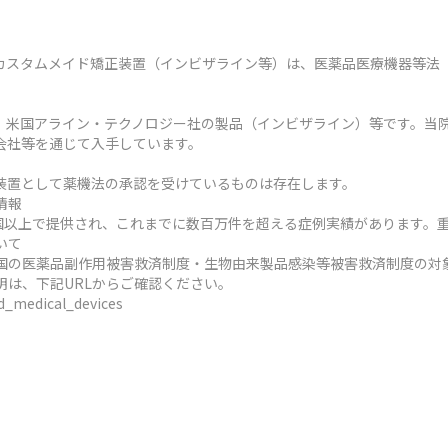
カスタムメイド矯正装置（インビザライン等）は、医薬品医療機器等法
、米国アライン・テクノロジー社の製品（インビザライン）等です。当
会社等を通じて入手しています。
装置として薬機法の承認を受けているものは存在します。
情報
ヶ国以上で提供され、これまでに数百万件を超える症例実績があります。
いて
国の医薬品副作用被害救済制度・生物由来製品感染等被害救済制度の対
明は、下記URLからご確認ください。
ed_medical_devices