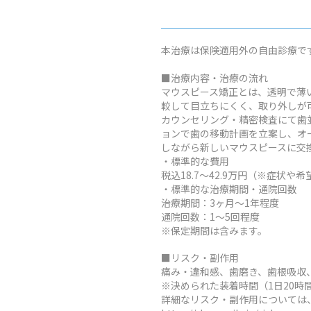
本治療は保険適用外の自由診療で
■治療内容・治療の流れ
マウスピース矯正とは、透明で薄
較して目立ちにくく、取り外しが
カウンセリング・精密検査にて歯
ョンで歯の移動計画を立案し、オ
しながら新しいマウスピースに交
・標準的な費用
税込18.7～42.9万円（※症
・標準的な治療期間・通院回数
治療期間：3ヶ月～1年程度
通院回数：1～5回程度
※保定期間は含みます。
■リスク・副作用
痛み・違和感、歯磨き、歯根吸収
※決められた装着時間（1日20
詳細なリスク・副作用については