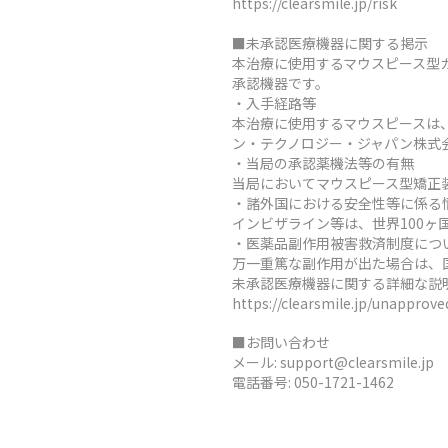
https://clearsmile.jp/risk
■未承認医療機器に関する掲示
本治療に使用するマウスピース型
承認機器です。
・入手経路等
本治療に使用するマウスピースは
ン・テクノロジー・ジャパン株式
・当局の承認薬機法等の有無
当局においてマウスピース型矯正
・諸外国における安全性等に係る
インビザライン等は、世界100
・医薬品副作用被害救済制度につ
万一重篤な副作用が出た場合は、
未承認医療機器に関する詳細な説
https://clearsmile.jp/unapprov
■お問い合わせ
メール:
support@clearsmile.jp
電話番号:
050-1721-1462