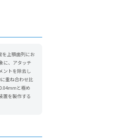
度を上顎歯列にお
象に、アタッチ
メントを除去し
的に重ね合わせ比
04mmと極め
装置を製作する