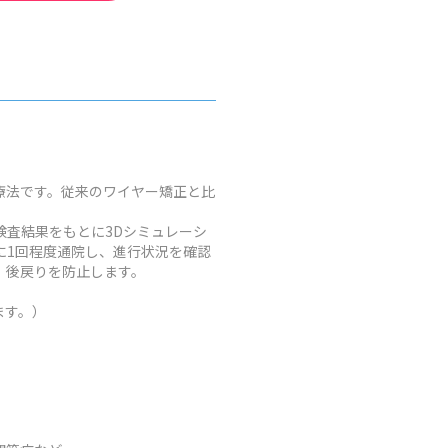
療法です。従来のワイヤー矯正と比
査結果をもとに3Dシミュレーシ
に1回程度通院し、進行状況を確認
、後戻りを防止します。
ます。）