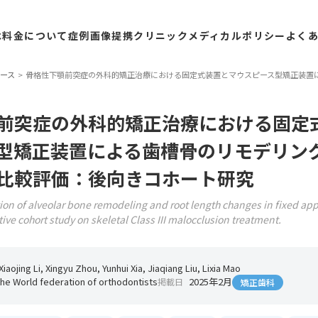
は
料金
について
症例
画像
提携
クリニック
メディカル
ポリシー
よく
ース
骨格性下顎前突症の外科的矯正治療における固定式装置とマウスピース型矯正装置
前突症の外科的矯正治療における固定
型矯正装置による歯槽骨のリモデリン
比較評価：後向きコホート研究
on of alveolar bone remodeling and root length changes in fixed app
tive cohort study on skeletal Class III malocclusion treatment.
iaojing Li, Xingyu Zhou, Yunhui Xia, Jiaqiang Liu, Lixia Mao
the World federation of orthodontists
2025年2月
掲載日
矯正歯科