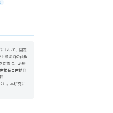
正
正治療において、固定
CA）が上顎切歯の歯根
を対象に、治療
、歯根長と歯槽骨
群
.02）。本研究に