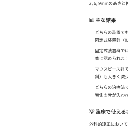
3, 6, 9mmの
📊 主な結果
どちらの装置でも
固定式装置群（0.6
固定式装置群で
著に認められました（
マウスピース群で
斜）も大きく減少し
どちらの治療法
唇側の骨が失わ
💡 臨床で使え
外科的矯正において