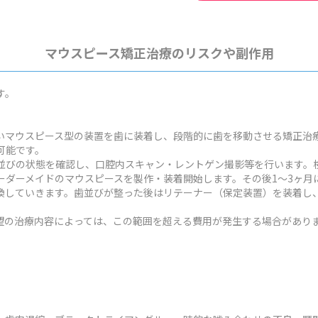
マウスピース矯正治療のリスクや副作用
す。
いマウスピース型の装置を歯に装着し、段階的に歯を移動させる矯正治
可能です。
並びの状態を確認し、口腔内スキャン・レントゲン撮影等を行います。検
ーダーメイドのマウスピースを製作・装着開始します。その後1～3ヶ月
換していきます。歯並びが整った後はリテーナー（保定装置）を装着し
状や希望の治療内容によっては、この範囲を超える費用が発生する場合があり