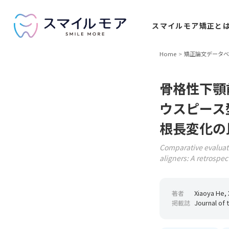
スマイルモア
矯正と
Home
矯正論文データベ
骨格性下顎
ウスピース
根長変化の
Comparative evaluati
aligners: A retrospec
Xiaoya He, X
著者
Journal of 
掲載誌