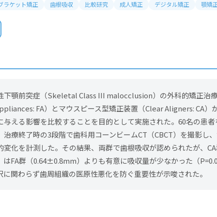
ブラケット矯正
歯根吸収
比較研究
成人矯正
デジタル矯正
顎矯
前突症（Skeletal Class III malocclusion）の外科的矯
Appliances: FA）とマウスピース型矯正装置（Clear Aligners: 
に与える影響を比較することを目的として実施された。60名の患者
、治療終了時の3段階で歯科用コーンビームCT（CBCT）を撮影し
的変化を計測した。その結果、両群で歯根吸収が認められたが、CA
mm）はFA群（0.64±0.8mm）よりも有意に吸収量が少なかった（P=0
択に関わらず歯周組織の医原性悪化を防ぐ重要性が示唆された。