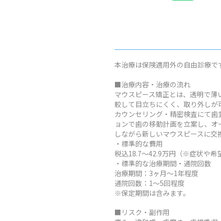
本治療は保険適用外の自由診療で
■治療内容・治療の流れ
マウスピース矯正とは、透明で薄
較して目立ちにくく、取り外しが
カウンセリング・精密検査にて歯
ョンで歯の移動計画を立案し、オ
しながら新しいマウスピースに交
・標準的な費用
税込18.7～42.9万円（※症
・標準的な治療期間・通院回数
治療期間：3ヶ月～1年程度
通院回数：1～5回程度
※保定期間は含みます。
■リスク・副作用