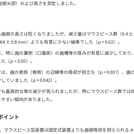
高さと歯根尖部）および高さを測定しました。
歯根の長さは短くなりましたが、減少量はマウスピース群（0.4 ± 0
4 ± 0.8 mm）よりも有意に少ない結果でした（p = 0.02）。
は、特に歯の裏側（口蓋側）の歯槽骨の厚みが有意に減少しており
p < 0.05）。
は、歯の表側（唇側）の辺縁骨の吸収が目立ち（p = 0.007）、
ていました（p = 0.042）。
でも垂直的な骨の減少が見られましたが、特にマウスピース群では
れやすい傾向がありました。
るポイント
、マウスピース型装置は固定式装置よりも歯根吸収を抑えられるメ