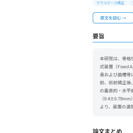
マウスピース矯正
原文を読む →
要旨
本研究は、骨格性下顎
式装置（Fixed 
長および歯槽骨
前、術前矯正後
の垂直的・水平
（0.4±0.79
より、装置の選
論文まとめ