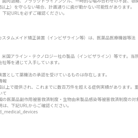
、歯肉退縮、ブラックトライアングル、一時的な噛み合わせの不良、顎
時間以上）を守らない場合、計画通りに歯が動かない可能性があります。
、下記URLを必ずご確認ください。
カスタムメイド矯正装置（インビザライン等）は、医薬品医療機器等法
、米国アライン・テクノロジー社の製品（インビザライン）等です。当
会社等を通じて入手しています。
装置として薬機法の承認を受けているものは存在します。
情報
ヶ国以上で提供され、これまでに数百万件を超える症例実績があります。
いて
国の医薬品副作用被害救済制度・生物由来製品感染等被害救済制度の対
明は、下記URLからご確認ください。
ed_medical_devices