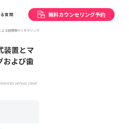
無料
カウンセリング予約
ある
質問
による歯槽骨のリモデリングおよび歯根長変化の比較評価：後向きコホート研究
式装置とマ
グおよび歯
liances versus clear