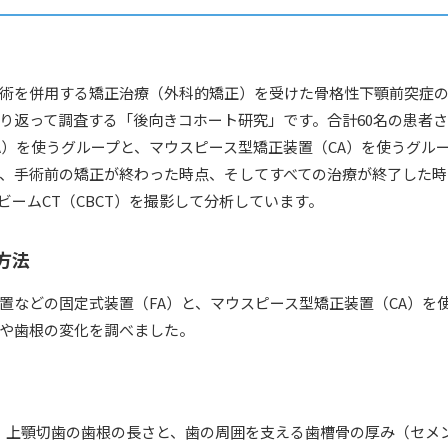
術を併用する矯正治療（外科的矯正）を受けた骨格性下顎前突症
り返って調査する「後向きコホート研究」です。合計60名の患者
A）を使うグループと、マウスピース型矯正装置（CA）を使うグル
、手術前の矯正が終わった時点、そしてすべての治療が終了した時
ビームCT（CBCT）を撮影して分析しています。
方法
置などの固定式装置（FA）と、マウスピース型矯正装置（CA）を
や歯根の変化を調べました。
て、上顎切歯の歯根の長さと、歯の周囲を支える歯槽骨の厚み（セメ