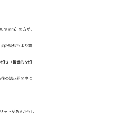
.79 mm）の方が、
、歯根吸収もより顕
歯の傾き（唇舌的な傾
術後の矯正期間中に
リットがあるかもし