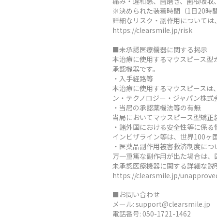
痛み・違和感、歯磨き、歯根吸収
※決められた装着時間（1日20
詳細なリスク・副作用については
https://clearsmile.jp/risk
■未承認医療機器に関する掲示
本治療に使用するマウスピース型
承認機器です。
・入手経路等
本治療に使用するマウスピースは
ン・テクノロジー・ジャパン株式
・当局の承認薬機法等の有無
当局においてマウスピース型矯正
・諸外国における安全性等に係る
インビザライン等は、世界100
・医薬品副作用被害救済制度につ
万一重篤な副作用が出た場合は、
未承認医療機器に関する詳細な説
https://clearsmile.jp/unapprov
■お問い合わせ
メール:
support@clearsmile.jp
電話番号:
050-1721-1462