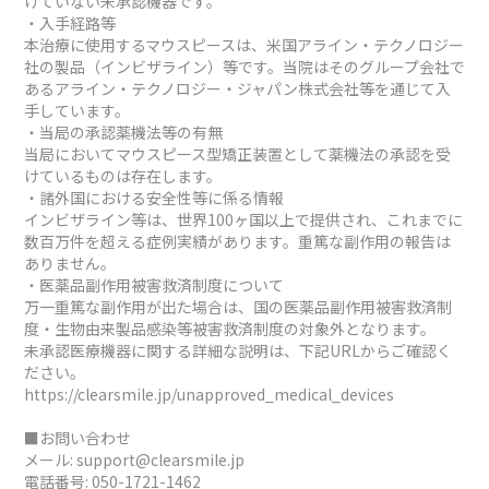
けていない未承認機器です。
・入手経路等
本治療に使用するマウスピースは、米国アライン・テクノロジー
社の製品（インビザライン）等です。当院はそのグループ会社で
あるアライン・テクノロジー・ジャパン株式会社等を通じて入
手しています。
・当局の承認薬機法等の有無
当局においてマウスピース型矯正装置として薬機法の承認を受
けているものは存在します。
・諸外国における安全性等に係る情報
インビザライン等は、世界100ヶ国以上で提供され、これまでに
数百万件を超える症例実績があります。重篤な副作用の報告は
ありません。
・医薬品副作用被害救済制度について
万一重篤な副作用が出た場合は、国の医薬品副作用被害救済制
度・生物由来製品感染等被害救済制度の対象外となります。
未承認医療機器に関する詳細な説明は、下記URLからご確認く
ださい。
https://clearsmile.jp/unapproved_medical_devices
■お問い合わせ
メール:
support@clearsmile.jp
電話番号:
050-1721-1462