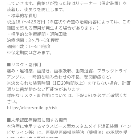
していきます。歯並びが整った後はリテーナー（保定装置）を
装着し、後戻りを防止します。
・標準的な費用
税込18.7～42.9万円（※症状や希望の治療内容によっては、この
範囲を超える費用が発生する場合があります。）
・標準的な治療期間・通院回数
治療期間：3ヶ月～1年程度
通院回数：1～5回程度
※保定期間は含みます。
■リスク・副作用
痛み・違和感、歯磨き、歯根吸収、歯肉退縮、ブラックトライ
アングル、一時的な噛み合わせの不良、顎関節症など。
※決められた装着時間（1日20時間以上）を守らない場合、計画
通りに歯が動かない可能性があります。
詳細なリスク・副作用については、下記URLを必ずご確認くだ
さい。
https://clearsmile.jp/risk
■未承認医療機器に関する掲示
本治療に使用するマウスピース型カスタムメイド矯正装置（イン
ビザライン等）は、医薬品医療機器等法（薬機法）の承認を受