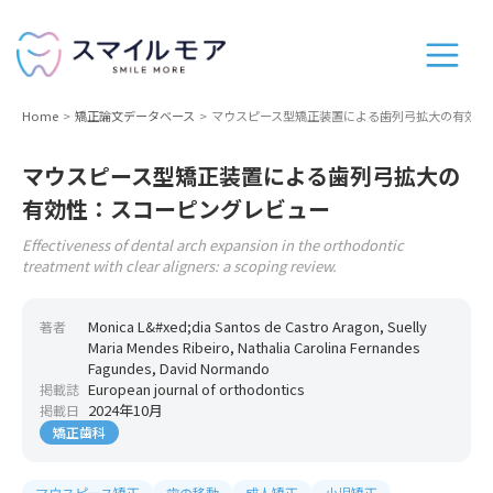
Home
矯正論文データベース
マウスピース型矯正装置による歯列弓拡大の有効性
マウスピース型矯正装置による歯列弓拡大の
有効性：スコーピングレビュー
Effectiveness of dental arch expansion in the orthodontic
treatment with clear aligners: a scoping review.
Monica L&#xed;dia Santos de Castro Aragon, Suelly
著者
Maria Mendes Ribeiro, Nathalia Carolina Fernandes
Fagundes, David Normando
European journal of orthodontics
掲載誌
2024年10月
掲載日
矯正歯科
マウスピース矯正
歯の移動
成人矯正
小児矯正