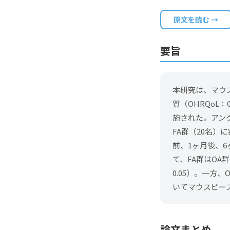
原文を読む →
要旨
本研究は、マウ
質（OHRQoL：O
施された。アング
FA群（20名）
前、1ヶ月後、6
て、FA群はOA
0.05）。一
いてマウスピー
論文まとめ