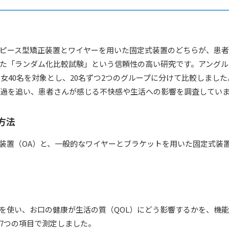
ピース型矯正装置とワイヤーを用いた固定式装置のどちらが、患
た「ランダム化比較試験」という信頼性の高い研究です。アングル
の男女40名を対象とし、20名ずつ2つのグループに分けて比較しまし
経過を追い、患者さんが感じる不快感や生活への影響を調査してい
方法
装置（OA）と、一般的なワイヤーとブラケットを用いた固定式装置
う指標を使い、お口の健康が生活の質（QOL）にどう影響するかを、機
7つの項目で測定しました。