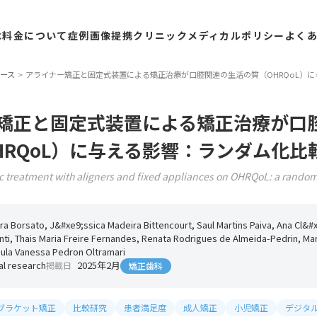
は
料金
について
症例
画像
提携
クリニック
メディカル
ポリシー
よく
ース
アライナー矯正と固定式装置による矯正治療が口腔関連の生活の質（OHRQoL）
矯正と固定式装置による矯正治療が口
HRQoL）に与える影響：ランダム化比
c treatment with aligners and fixed appliances on OHRQoL: a randomiz
ira Borsato, J&#xe9;ssica Madeira Bittencourt, Saul Martins Paiva, Ana Cl&#
nti, Thais Maria Freire Fernandes, Renata Rodrigues de Almeida-Pedrin, Ma
aula Vanessa Pedron Oltramari
ral research
2025年2月
掲載日
矯正歯科
ブラケット矯正
比較研究
患者満足度
成人矯正
小児矯正
デジタ