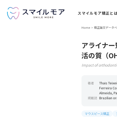
スマイルモア
矯正と
Home
矯正論文データベ
アライナー
活の質（O
Impact of orthodonti
Thais Teixe
著者
Ferreira Co
Almeida, P
Brazilian o
掲載誌
マウスピース矯正