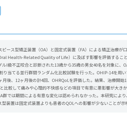
スピース型矯正装置（OA）と固定式装置（FA）による矯正治療が
ral Health-Related Quality of Life）に及ぼす影響を評価
ルI級不正咬合と診断された13歳から35歳の男女40名を対象に、O
に割り当てる並行群間ランダム化比較試験を行った。OHIP-14を用
ヶ月後、12ヶ月後の計4回、OHRQoLを評価した。結果、治療開始
群と比較して痛みや心理的不快感などの項目で有意に悪影響が大きかっ
方、OA群では期間による有意な変化は認められなかった。本研究によ
ス型装置は固定式装置よりも患者のQOLへの影響が少ないことが示