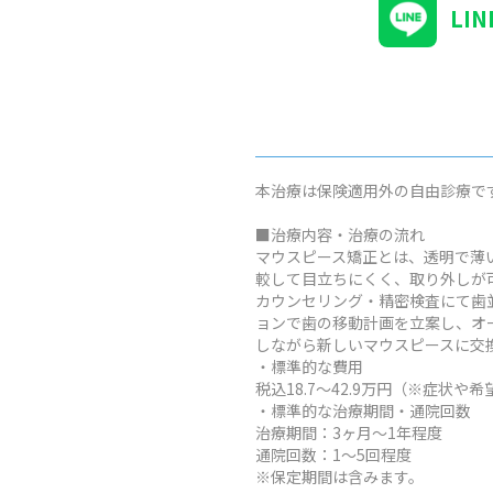
LI
本治療は保険適用外の自由診療で
■治療内容・治療の流れ
マウスピース矯正とは、透明で薄
較して目立ちにくく、取り外しが
カウンセリング・精密検査にて歯
ョンで歯の移動計画を立案し、オ
しながら新しいマウスピースに交
・標準的な費用
税込18.7～42.9万円（※症
・標準的な治療期間・通院回数
治療期間：3ヶ月～1年程度
通院回数：1～5回程度
※保定期間は含みます。