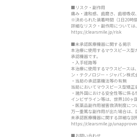
■リスク・副作用
痛み・違和感、歯磨き、歯根吸収
※決められた装着時間（1日20
詳細なリスク・副作用については
https://clearsmile.jp/risk
■未承認医療機器に関する掲示
本治療に使用するマウスピース型
承認機器です。
・入手経路等
本治療に使用するマウスピースは
ン・テクノロジー・ジャパン株式
・当局の承認薬機法等の有無
当局においてマウスピース型矯正
・諸外国における安全性等に係る
インビザライン等は、世界100
・医薬品副作用被害救済制度につ
万一重篤な副作用が出た場合は、
未承認医療機器に関する詳細な説
https://clearsmile.jp/unapprov
■お問い合わせ