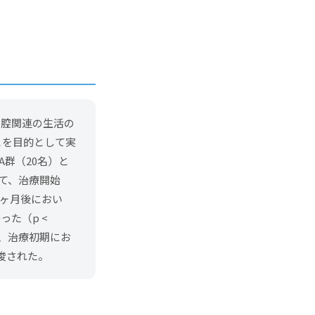
口腔関連の生活の
することを目的として実
A群（20名）と
いて、治療開始
1ヶ月後におい
た（p <
り、治療初期にお
唆された。