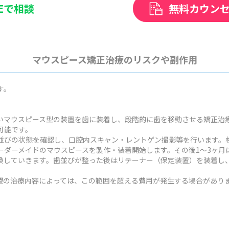
NEで相談
無料カウン
マウスピース矯正治療のリスクや副作用
す。
いマウスピース型の装置を歯に装着し、段階的に歯を移動させる矯正治
可能です。
並びの状態を確認し、口腔内スキャン・レントゲン撮影等を行います。検
ーダーメイドのマウスピースを製作・装着開始します。その後1～3ヶ月
換していきます。歯並びが整った後はリテーナー（保定装置）を装着し
状や希望の治療内容によっては、この範囲を超える費用が発生する場合があり