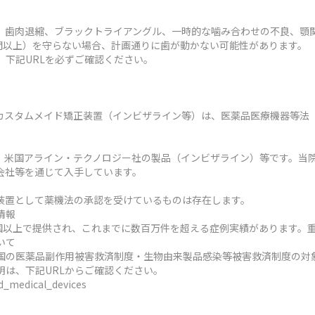
、歯肉退縮、ブラックトライアングル、一時的な噛み合わせの不良、顎
時間以上）を守らない場合、計画通りに歯が動かない可能性があります。
、下記URLを必ずご確認ください。
カスタムメイド矯正装置（インビザライン等）は、医薬品医療機器等法
、米国アライン・テクノロジー社の製品（インビザライン）等です。当
会社等を通じて入手しています。
装置として薬機法の承認を受けているものは存在します。
情報
ヶ国以上で提供され、これまでに数百万件を超える症例実績があります。
いて
国の医薬品副作用被害救済制度・生物由来製品感染等被害救済制度の対
明は、下記URLからご確認ください。
ed_medical_devices