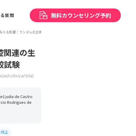
無料
カウンセリング予約
ある
質問
に与える影響：ランダム化比較試験
腔関連の生
較試験
ed clinical trial.
xe1;udia de Castro
rcio Rodrigues de
ル矯正