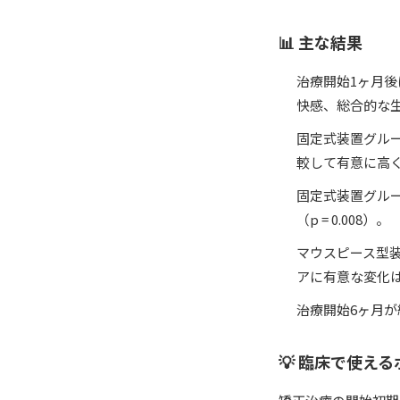
📊 主な結果
治療開始1ヶ月
快感、総合的な生
固定式装置グル
較して有意に高くな
固定式装置グル
（p = 0.008）。
マウスピース型
アに有意な変化
治療開始6ヶ月
💡 臨床で使え