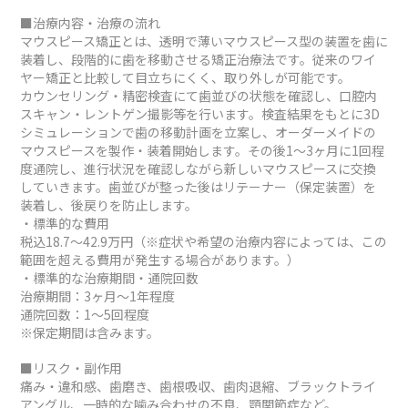
■治療内容・治療の流れ
マウスピース矯正とは、透明で薄いマウスピース型の装置を歯に
装着し、段階的に歯を移動させる矯正治療法です。従来のワイ
ヤー矯正と比較して目立ちにくく、取り外しが可能です。
カウンセリング・精密検査にて歯並びの状態を確認し、口腔内
スキャン・レントゲン撮影等を行います。検査結果をもとに3D
シミュレーションで歯の移動計画を立案し、オーダーメイドの
マウスピースを製作・装着開始します。その後1～3ヶ月に1回程
度通院し、進行状況を確認しながら新しいマウスピースに交換
していきます。歯並びが整った後はリテーナー（保定装置）を
装着し、後戻りを防止します。
・標準的な費用
税込18.7～42.9万円（※症状や希望の治療内容によっては、この
範囲を超える費用が発生する場合があります。）
・標準的な治療期間・通院回数
治療期間：3ヶ月～1年程度
通院回数：1～5回程度
※保定期間は含みます。
■リスク・副作用
痛み・違和感、歯磨き、歯根吸収、歯肉退縮、ブラックトライ
アングル、一時的な噛み合わせの不良、顎関節症など。