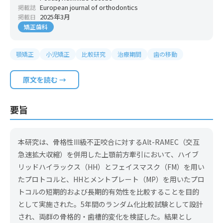
European journal of orthodontics
掲載誌
2025年3月
掲載日
矯正歯科
顎矯正
小児矯正
比較研究
治療期間
歯の移動
原文を読む →
要旨
本研究は、骨格性III級不正咬合に対するAlt-RAMEC（交互
急速拡大収縮）を併用した上顎前方牽引において、ハイブ
リッドハイラックス（HH）とフェイスマスク（FM）を用い
たプロトコルと、HHとメントプレート（MP）を用いたプロ
トコルの短期的および長期的有効性を比較することを目的
として実施された。5年間のランダム化比較試験として設計
され、両群の骨格的・歯槽的変化を検証した。結果とし