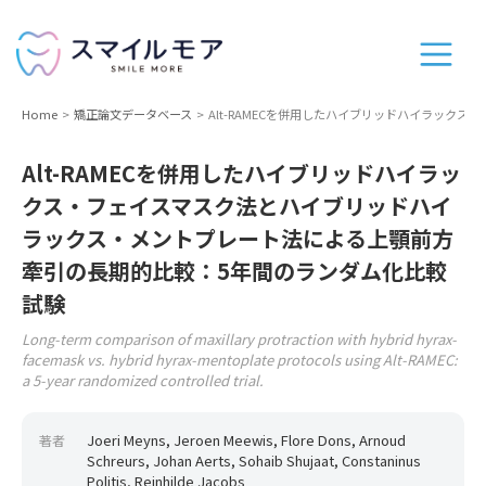
Home
矯正論文データベース
Alt-RAMECを併用したハイブリッドハイラッ
Alt-RAMECを併用したハイブリッドハイラッ
クス・フェイスマスク法とハイブリッドハイ
ラックス・メントプレート法による上顎前方
牽引の長期的比較：5年間のランダム化比較
試験
Long-term comparison of maxillary protraction with hybrid hyrax-
facemask vs. hybrid hyrax-mentoplate protocols using Alt-RAMEC:
a 5-year randomized controlled trial.
Joeri Meyns, Jeroen Meewis, Flore Dons, Arnoud
著者
Schreurs, Johan Aerts, Sohaib Shujaat, Constaninus
Politis, Reinhilde Jacobs