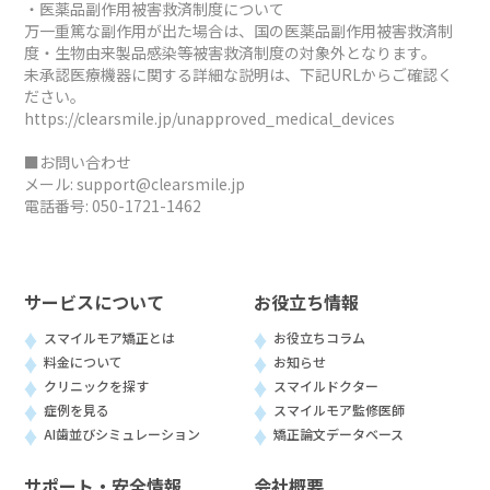
・医薬品副作用被害救済制度について
万一重篤な副作用が出た場合は、国の医薬品副作用被害救済制
度・生物由来製品感染等被害救済制度の対象外となります。
未承認医療機器に関する詳細な説明は、下記URLからご確認く
ださい。
https://clearsmile.jp/unapproved_medical_devices
■お問い合わせ
メール:
support@clearsmile.jp
電話番号:
050-1721-1462
サービスについて
お役立ち情報
スマイルモア矯正とは
お役立ちコラム
料金について
お知らせ
クリニックを探す
スマイルドクター
症例を見る
スマイルモア監修医師
AI歯並びシミュレーション
矯正論文データベース
サポート・安全情報
会社概要