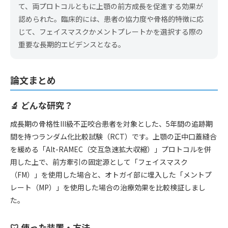
て、両プロトコルともに上顎の前方成長を促進する効果が
認められた。臨床的には、患者の協力度や骨格的特徴に応
じて、フェイスマスクかメントプレートかを選択する際の
重要な長期的エビデンスとなる。
論文まとめ
🔬 どんな研究？
成長期の骨格性III級不正咬合患者を対象とした、5年間の追跡期
間を持つランダム化比較試験（RCT）です。上顎の正中口蓋縫合
を緩める「Alt-RAMEC（交互急速拡大収縮）」プロトコルを併
用した上で、前方牽引の固定源として「フェイスマスク
（FM）」を使用した場合と、オトガイ部に埋入した「メントプ
レート（MP）」を使用した場合の治療効果を比較検証しまし
た。
🦷 使った装置・方法