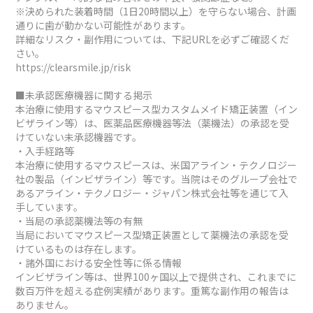
※決められた装着時間（1日20時間以上）を守らない場合、計画
通りに歯が動かない可能性があります。
詳細なリスク・副作用については、下記URLを必ずご確認くだ
さい。
https://clearsmile.jp/risk
■未承認医療機器に関する掲示
本治療に使用するマウスピース型カスタムメイド矯正装置（イン
ビザライン等）は、医薬品医療機器等法（薬機法）の承認を受
けていない未承認機器です。
・入手経路等
本治療に使用するマウスピースは、米国アライン・テクノロジー
社の製品（インビザライン）等です。当院はそのグループ会社で
あるアライン・テクノロジー・ジャパン株式会社等を通じて入
手しています。
・当局の承認薬機法等の有無
当局においてマウスピース型矯正装置として薬機法の承認を受
けているものは存在します。
・諸外国における安全性等に係る情報
インビザライン等は、世界100ヶ国以上で提供され、これまでに
数百万件を超える症例実績があります。重篤な副作用の報告は
ありません。