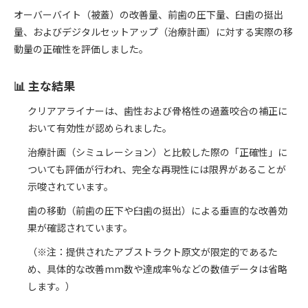
オーバーバイト（被蓋）の改善量、前歯の圧下量、臼歯の挺出
量、およびデジタルセットアップ（治療計画）に対する実際の移
動量の正確性を評価しました。
📊 主な結果
クリアアライナーは、歯性および骨格性の過蓋咬合の補正に
おいて有効性が認められました。
治療計画（シミュレーション）と比較した際の「正確性」に
ついても評価が行われ、完全な再現性には限界があることが
示唆されています。
歯の移動（前歯の圧下や臼歯の挺出）による垂直的な改善効
果が確認されています。
（※注：提供されたアブストラクト原文が限定的であるた
め、具体的な改善mm数や達成率%などの数値データは省略
します。）