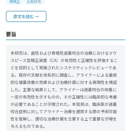
顎矯正
比較研究
原文を読む →
要旨
本研究は、歯性および骨格性過蓋咬合の治療におけるマウ
スピース型矯正装置（CA）の有効性と正確性を評価するこ
とを目的として実施されたシステマティックレビューであ
る。既存の文献を体系的に調査し、アライナーによる垂直
的な被蓋改善の効果および治療計画に対する再現性を検証
した。主要な結果として、アライナーは過蓋咬合の改善に
一定の有効性を示すものの、その正確性には臨床的な考慮
が必要であることが示唆された。本知見は、臨床医が過蓋
咬合症例に対してアライナー治療を適用する際の予測可能
性を理解し、適切な治療計画を立案する上で重要な示唆を
与えるものである。