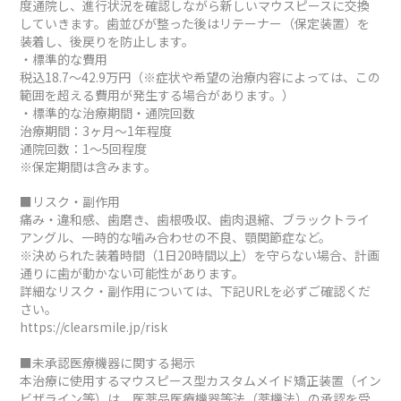
度通院し、進行状況を確認しながら新しいマウスピースに交換
していきます。歯並びが整った後はリテーナー（保定装置）を
装着し、後戻りを防止します。
・標準的な費用
税込18.7～42.9万円（※症状や希望の治療内容によっては、この
範囲を超える費用が発生する場合があります。）
・標準的な治療期間・通院回数
治療期間：3ヶ月～1年程度
通院回数：1～5回程度
※保定期間は含みます。
■リスク・副作用
痛み・違和感、歯磨き、歯根吸収、歯肉退縮、ブラックトライ
アングル、一時的な噛み合わせの不良、顎関節症など。
※決められた装着時間（1日20時間以上）を守らない場合、計画
通りに歯が動かない可能性があります。
詳細なリスク・副作用については、下記URLを必ずご確認くだ
さい。
https://clearsmile.jp/risk
■未承認医療機器に関する掲示
本治療に使用するマウスピース型カスタムメイド矯正装置（イン
ビザライン等）は、医薬品医療機器等法（薬機法）の承認を受