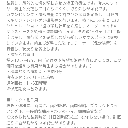
装着し、段階的に歯を移動させる矯正治療法です。従来のワイ
ヤー矯正と比較して目立ちにくく、取り外しが可能です。
カウンセリング・精密検査にて歯並びの状態を確認し、口腔内
スキャン・レントゲン撮影等を行います。検査結果をもとに3D
シミュレーションで歯の移動計画を立案し、オーダーメイドの
マウスピースを製作・装着開始します。その後1～3ヶ月に1回程
度通院し、進行状況を確認しながら新しいマウスピースに交換
していきます。歯並びが整った後はリテーナー（保定装置）を
装着し、後戻りを防止します。
・標準的な費用
税込18.7～42.9万円（※症状や希望の治療内容によっては、この
範囲を超える費用が発生する場合があります。）
・標準的な治療期間・通院回数
治療期間：3ヶ月～1年程度
通院回数：1～5回程度
※保定期間は含みます。
■リスク・副作用
痛み・違和感、歯磨き、歯根吸収、歯肉退縮、ブラックトライ
アングル、一時的な噛み合わせの不良、顎関節症など。
※決められた装着時間（1日20時間以上）を守らない場合、計画
通りに歯が動かない可能性があります。