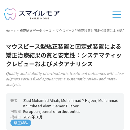
Home
矯正論文データベース
マウスピース型矯正装置と固定式装置による矯正治
マウスピース型矯正装置と固定式装置による
矯正治療結果の質と安定性：システマティッ
クレビューおよびメタアナリシス
Quality and stability of orthodontic treatment outcomes with clear
aligners versus fixed appliances: a systematic review and meta-
analysis.
Ziad Mohamad Alhafi, Mohammad Y Hajeer, Mohammad
著者
Khursheed Alam, Samer T Jaber
European journal of orthodontics
掲載誌
2025年10月
掲載日
矯正歯科