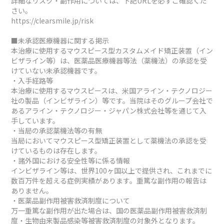
詳細なリスク・副作用については、下記URLを必ずご確認くだ
さい。
https://clearsmile.jp/risk
■未承認医療機器に関する掲示
本治療に使用するマウスピース型カスタムメイド矯正装置（イン
ビザライン等）は、医薬品医療機器等法（薬機法）の承認を受
けていない未承認機器です。
・入手経路等
本治療に使用するマウスピースは、米国アライン・テクノロジー
社の製品（インビザライン）等です。当院はそのグループ会社で
あるアライン・テクノロジー・ジャパン株式会社等を通じて入
手しています。
・当局の承認薬機法等の有無
当局においてマウスピース型矯正装置として薬機法の承認を受
けているものは存在します。
・諸外国における安全性等に係る情報
インビザライン等は、世界100ヶ国以上で提供され、これまでに
数百万件を超える症例実績があります。重篤な副作用の報告は
ありません。
・医薬品副作用被害救済制度について
万一重篤な副作用が出た場合は、国の医薬品副作用被害救済制
度・生物由来製品感染等被害救済制度の対象外となります。