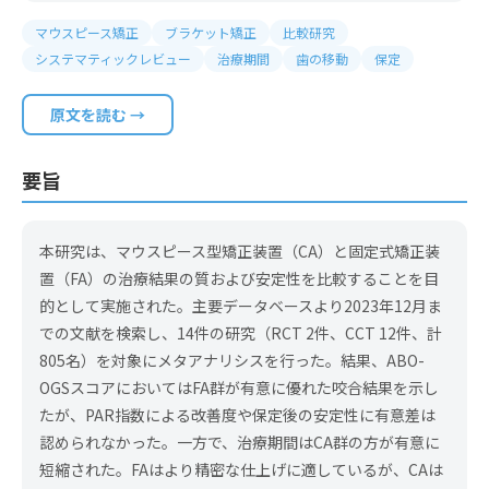
マウスピース矯正
ブラケット矯正
比較研究
システマティックレビュー
治療期間
歯の移動
保定
原文を読む →
要旨
本研究は、マウスピース型矯正装置（CA）と固定式矯正装
置（FA）の治療結果の質および安定性を比較することを目
的として実施された。主要データベースより2023年12月ま
での文献を検索し、14件の研究（RCT 2件、CCT 12件、計
805名）を対象にメタアナリシスを行った。結果、ABO-
OGSスコアにおいてはFA群が有意に優れた咬合結果を示し
たが、PAR指数による改善度や保定後の安定性に有意差は
認められなかった。一方で、治療期間はCA群の方が有意に
短縮された。FAはより精密な仕上げに適しているが、CAは