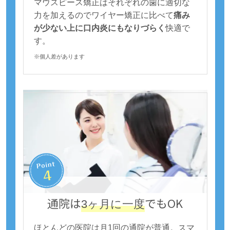
マウスピース矯正はそれぞれの歯に適切な
力を加えるのでワイヤー矯正に比べて
痛み
が少ない上に口内炎にもなりづらく
快適で
す。
※個人差があります
通院は
でもOK
3ヶ月に一度
ほとんどの医院は月1回の通院が普通。スマ