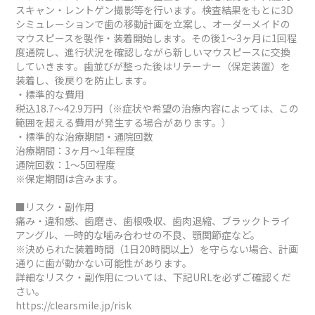
スキャン・レントゲン撮影等を行います。検査結果をもとに3D
シミュレーションで歯の移動計画を立案し、オーダーメイドの
マウスピースを製作・装着開始します。その後1～3ヶ月に1回程
度通院し、進行状況を確認しながら新しいマウスピースに交換
していきます。歯並びが整った後はリテーナー（保定装置）を
装着し、後戻りを防止します。
・標準的な費用
税込18.7～42.9万円（※症状や希望の治療内容によっては、この
範囲を超える費用が発生する場合があります。）
・標準的な治療期間・通院回数
治療期間：3ヶ月～1年程度
通院回数：1～5回程度
※保定期間は含みます。
■リスク・副作用
痛み・違和感、歯磨き、歯根吸収、歯肉退縮、ブラックトライ
アングル、一時的な噛み合わせの不良、顎関節症など。
※決められた装着時間（1日20時間以上）を守らない場合、計画
通りに歯が動かない可能性があります。
詳細なリスク・副作用については、下記URLを必ずご確認くだ
さい。
https://clearsmile.jp/risk