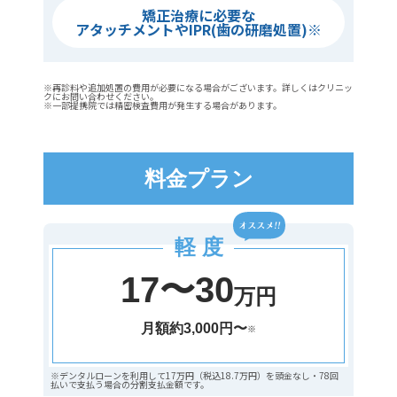
矯正治療に必要な
アタッチメントやIPR
(歯の研磨処置)
※
※再診料や追加処置の費用が必要になる場合がございます。詳しくはクリニッ
クにお問い合わせください。
※一部提携院では精密検査費用が発生する場合があります。
料金プラン
軽 度
17〜30
万円
月額約3,000円〜
※
※デンタルローンを利用して17万円（税込18.7万円）を頭金なし・78回
払いで支払う場合の分割支払金額です。