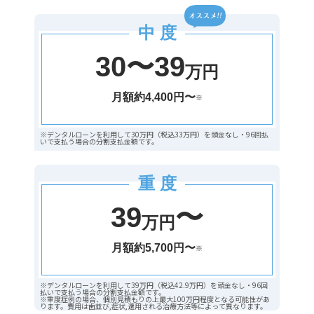
中 度
30〜39
万円
月額約4,400円〜
※
※デンタルローンを利用して30万円（税込33万円）を頭金なし・96回払
いで支払う場合の分割支払金額です。
重 度
39
〜
万円
月額約5,700円〜
※
※デンタルローンを利用して39万円（税込42.9万円）を頭金なし・96回
払いで支払う場合の分割支払金額です。
※重度症例の場合、個別見積もりの上最大100万円程度となる可能性があ
ります。費用は歯並び,症状,適用される治療方法等によって異なります。