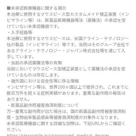
■未承認医療機器に関する掲示
本治療に使用するマウスピース型カスタムメイド矯正装置（イン
ビザライン等）は、医薬品医療機器等法（薬機法）の承認を受
けていない未承認機器です。
・入手経路等
本治療に使用するマウスピースは、米国アライン・テクノロジー
社の製品（インビザライン）等です。当院はそのグループ会社で
あるアライン・テクノロジー・ジャパン株式会社等を通じて入
手しています。
・当局の承認薬機法等の有無
当局においてマウスピース型矯正装置として薬機法の承認を受
けているものは存在します。
・諸外国における安全性等に係る情報
インビザライン等は、世界100ヶ国以上で提供され、これまでに
数百万件を超える症例実績があります。重篤な副作用の報告は
ありません。
・医薬品副作用被害救済制度について
万一重篤な副作用が出た場合は、国の医薬品副作用被害救済制
度・生物由来製品感染等被害救済制度の対象外となります。
未承認医療機器に関する詳細な説明は、下記URLからご確認く
ださい。
https://clearsmile.jp/unapproved_medical_devices