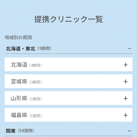
提携クリニック一覧
地域別の医院
−
北海道・東北
（
9
医院）
+
北海道
（
4
医院）
+
宮城県
（
3
医院）
+
山形県
（
1
医院）
+
福島県
（
1
医院）
−
関東
（
58
医院）