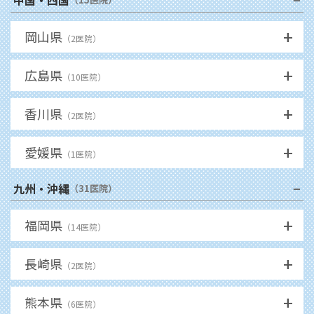
+
岡山県
（
2
医院）
+
広島県
（
10
医院）
+
香川県
（
2
医院）
+
愛媛県
（
1
医院）
−
九州・沖縄
（
31
医院）
+
福岡県
（
14
医院）
+
長崎県
（
2
医院）
+
熊本県
（
6
医院）