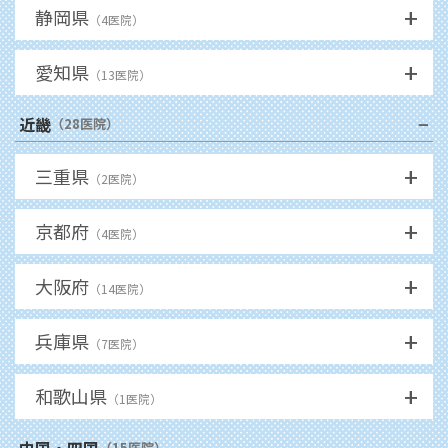
+
静岡県
（
4
医院）
+
愛知県
（
13
医院）
−
近畿
（
28
医院）
+
三重県
（
2
医院）
+
京都府
（
4
医院）
+
大阪府
（
14
医院）
+
兵庫県
（
7
医院）
+
和歌山県
（
1
医院）
−
中国・四国
（
15
医院）