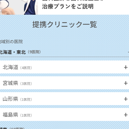
提携クリニック一覧
地域別の医院
北海道・東北
（
9
医院）
+
北海道
（
4
医院）
+
宮城県
（
3
医院）
+
山形県
（
1
医院）
+
福島県
（
1
医院）