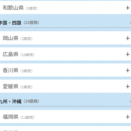
+
和歌山県
（
1
医院）
中国・四国
（
15
医院）
+
岡山県
（
2
医院）
+
広島県
（
10
医院）
+
香川県
（
2
医院）
+
愛媛県
（
1
医院）
九州・沖縄
（
29
医院）
+
福岡県
（
12
医院）