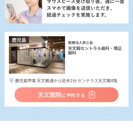
鹿児島
医療法人世心会
天文館セントラル歯科・矯正
歯科
鹿児島市電 天文館通から徒歩2分 センテラス天文館4階
天文館院
に予約する