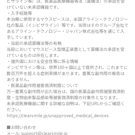
ビザライン等）は、医薬品医療機器等法（薬機法）の承認を受
けていない未承認機器です。
・入手経路等
本治療に使用するマウスピースは、米国アライン・テクノロジー
社の製品（インビザライン）等です。当院はそのグループ会社で
あるアライン・テクノロジー・ジャパン株式会社等を通じて入
手しています。
・当局の承認薬機法等の有無
当局においてマウスピース型矯正装置として薬機法の承認を受
けているものは存在します。
・諸外国における安全性等に係る情報
インビザライン等は、世界100ヶ国以上で提供され、これまでに
数百万件を超える症例実績があります。重篤な副作用の報告は
ありません。
・医薬品副作用被害救済制度について
万一重篤な副作用が出た場合は、国の医薬品副作用被害救済制
度・生物由来製品感染等被害救済制度の対象外となります。
未承認医療機器に関する詳細な説明は、下記URLからご確認く
ださい。
https://clearsmile.jp/unapproved_medical_devices
■お問い合わせ
メール:
support@clearsmile.jp