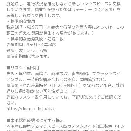
度通院し、進行状況を確認しながら新しいマウスピースに交換
していきます。歯並びが整った後はリテーナー（保定装置）を
装着し、後戻りを防止します。
・標準的な費用
税込18.7～42.9万円（※症状や希望の治療内容によっては、この
範囲を超える費用が発生する場合があります。）
・標準的な治療期間・通院回数
治療期間：3ヶ月～1年程度
通院回数：1～5回程度
※保定期間は含みます。
■リスク・副作用
痛み・違和感、歯磨き、歯根吸収、歯肉退縮、ブラックトライ
アングル、一時的な噛み合わせの不良、顎関節症など。
※決められた装着時間（1日20時間以上）を守らない場合、計画
通りに歯が動かない可能性があります。
詳細なリスク・副作用については、下記URLを必ずご確認くだ
さい。
https://clearsmile.jp/risk
■未承認医療機器に関する掲示
本治療に使用するマウスピース型カスタムメイド矯正装置（イン