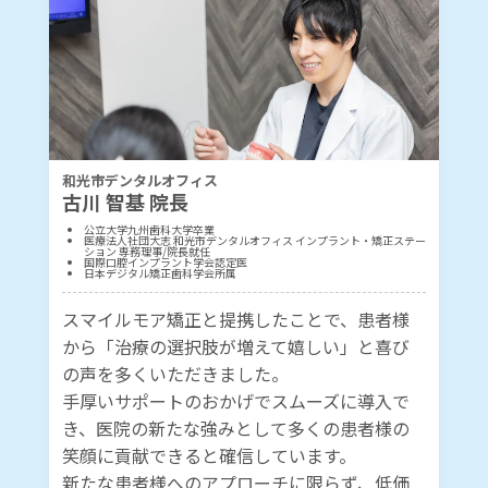
和光市デンタルオフィス
古川 智基 院長
公立大学九州歯科大学卒業
医療法人社団大志 和光市デンタルオフィス インプラント・矯正ステー
ション 専務理事/院長就任
国際口腔インプラント学会認定医
日本デジタル矯正歯科学会所属
スマイルモア矯正と提携したことで、患者様
から「治療の選択肢が増えて嬉しい」と喜び
の声を多くいただきました。
手厚いサポートのおかげでスムーズに導入で
き、医院の新たな強みとして多くの患者様の
笑顔に貢献できると確信しています。
新たな患者様へのアプローチに限らず、低価