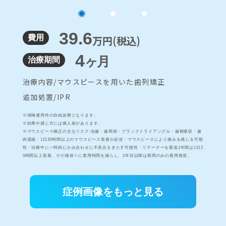
39.6
費用
万円(税込)
4
ヶ月
治療期間
治療内容/
マウスピースを用いた歯列矯正
追加処置/
IPR
※保険適用外の自由診療となります。
※効果や感じ方には個人差があります。
※マウスピース橋正の主なリスク:虫歯・歯周病・ブラックトライアングル・歯根吸収・歯
肉退縮・1日20時間以上のマウスピース装着が必須・マウスピースにより痛みを感じる可能
性・治療中に一時的にかみ合わせに不具合をきたす可能性・リテーナーを最低1年間は1日2
0時間以上装着、その後徐々に着用時間を減らし、2年目以降は夜間のみの着用推奨。
症例画像をもっと見る