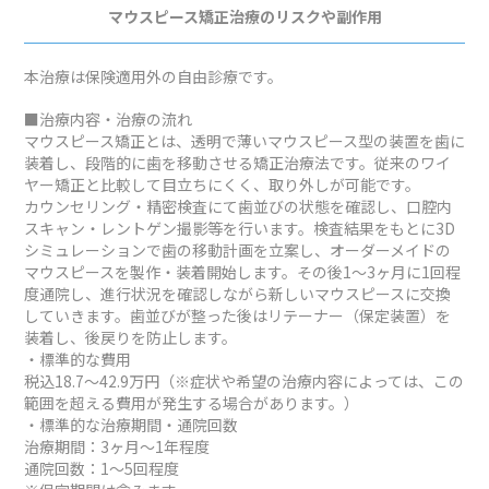
マウスピース矯正治療のリスクや副作用
本治療は保険適用外の自由診療です。
■治療内容・治療の流れ
マウスピース矯正とは、透明で薄いマウスピース型の装置を歯に
装着し、段階的に歯を移動させる矯正治療法です。従来のワイ
ヤー矯正と比較して目立ちにくく、取り外しが可能です。
カウンセリング・精密検査にて歯並びの状態を確認し、口腔内
スキャン・レントゲン撮影等を行います。検査結果をもとに3D
シミュレーションで歯の移動計画を立案し、オーダーメイドの
マウスピースを製作・装着開始します。その後1～3ヶ月に1回程
度通院し、進行状況を確認しながら新しいマウスピースに交換
していきます。歯並びが整った後はリテーナー（保定装置）を
装着し、後戻りを防止します。
・標準的な費用
税込18.7～42.9万円（※症状や希望の治療内容によっては、この
範囲を超える費用が発生する場合があります。）
・標準的な治療期間・通院回数
治療期間：3ヶ月～1年程度
通院回数：1～5回程度