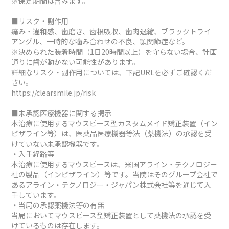
※保定期間は含みます。
■リスク・副作用
痛み・違和感、歯磨き、歯根吸収、歯肉退縮、ブラックトライ
アングル、一時的な噛み合わせの不良、顎関節症など。
※決められた装着時間（1日20時間以上）を守らない場合、計画
通りに歯が動かない可能性があります。
詳細なリスク・副作用については、下記URLを必ずご確認くだ
さい。
https://clearsmile.jp/risk
■未承認医療機器に関する掲示
本治療に使用するマウスピース型カスタムメイド矯正装置（イン
ビザライン等）は、医薬品医療機器等法（薬機法）の承認を受
けていない未承認機器です。
・入手経路等
本治療に使用するマウスピースは、米国アライン・テクノロジー
社の製品（インビザライン）等です。当院はそのグループ会社で
あるアライン・テクノロジー・ジャパン株式会社等を通じて入
手しています。
・当局の承認薬機法等の有無
当局においてマウスピース型矯正装置として薬機法の承認を受
けているものは存在します。