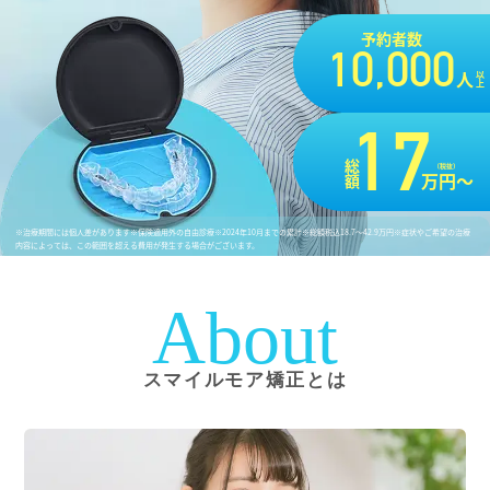
予約者数
10,000
人
以上
17
総額
（税抜）
万円〜
※治療期間には個人差があります
※保険適用外の自由診療
※2024年10月までの累計
※総額税込18.7〜42.9万円
※症状やご希望の治療
内容によっては、この範囲を超える費用が発生する場合がございます。
About
スマイルモア矯正とは