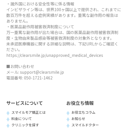
・諸外国における安全性等に係る情報
インビザライン等は、世界100ヶ国以上で提供され、これまでに
数百万件を超える症例実績があります。重篤な副作用の報告は
ありません。
・医薬品副作用被害救済制度について
万一重篤な副作用が出た場合は、国の医薬品副作用被害救済制
度・生物由来製品感染等被害救済制度の対象外となります。
未承認医療機器に関する詳細な説明は、下記URLからご確認く
ださい。
https://clearsmile.jp/unapproved_medical_devices
■お問い合わせ
メール:
support@clearsmile.jp
電話番号:
050-1721-1462
サービスについて
お役立ち情報
スマイルモア矯正とは
お役立ちコラム
料金について
お知らせ
クリニックを探す
スマイルドクター