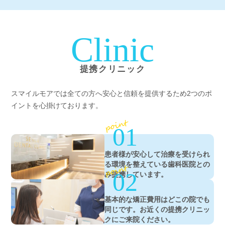
Clinic
提携クリニック
スマイルモアでは全ての方へ安心と信頼を提供するため2つのポ
イントを心掛けております。
point
01
患者様が安心して治療を受けられ
る環境を整えている歯科医院との
point
02
み提携しています。
基本的な矯正費用はどこの院でも
同じです。お近くの提携クリニッ
クにご来院ください。