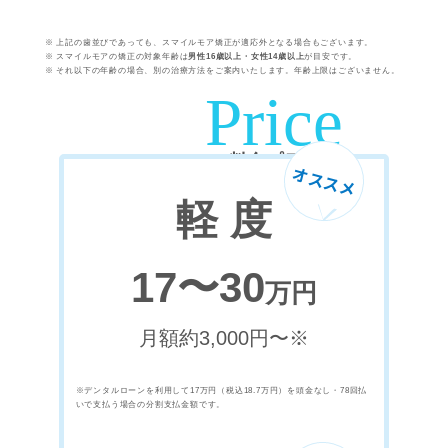
※ 上記の歯並びであっても、スマイルモア矯正が適応外となる場合もございます。
※ スマイルモアの矯正の対象年齢は
男性16歳以上・女性14歳以上
が目安です。
※ それ以下の年齢の場合、別の治療方法をご案内いたします。年齢上限はございません。
Price
料金プラン
オススメ
0
スマイルモア
は
軽 度
円
初回カウンセリング
17〜30
万円
月額約3,000円〜※
※デンタルローンを利用して17万円（税込18.7万円）を頭金なし・78回払
いで支払う場合の分割支払金額です。