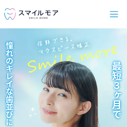
憧れのキレイな歯並びに
最短３ヶ月で