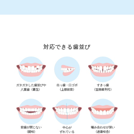
対応できる歯並び
ガタガタした歯並びや
（
叢生
）
（
上顎前突
）
（
空隙歯列弓
）
八重歯
中心が
（
開咬
）
（
過蓋咬合
）
ずれている