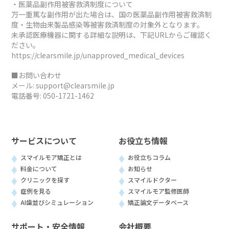
・医薬品副作用被害救済制度について
万一重篤な副作用が出た場合は、国の医薬品副作用被害救済制
度・生物由来製品感染等被害救済制度の対象外となります。
未承認医療機器に関する詳細な説明は、下記URLからご確認く
ださい。
https://clearsmile.jp/unapproved_medical_devices
■お問い合わせ
メール:
support@clearsmile.jp
電話番号:
050-1721-1462
サービスについて
お役立ち情報
スマイルモア矯正とは
お役立ちコラム
料金について
お知らせ
クリニックを探す
スマイルドクター
症例を見る
スマイルモア監修医師
AI歯並びシミュレーション
矯正論文データベース
サポート・安全情報
会社概要