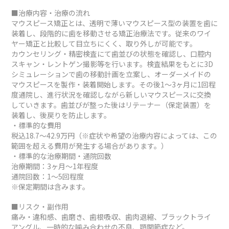
■治療内容・治療の流れ
マウスピース矯正とは、透明で薄いマウスピース型の装置を歯に
装着し、段階的に歯を移動させる矯正治療法です。従来のワイ
ヤー矯正と比較して目立ちにくく、取り外しが可能です。
カウンセリング・精密検査にて歯並びの状態を確認し、口腔内
スキャン・レントゲン撮影等を行います。検査結果をもとに3D
シミュレーションで歯の移動計画を立案し、オーダーメイドの
マウスピースを製作・装着開始します。その後1～3ヶ月に1回程
度通院し、進行状況を確認しながら新しいマウスピースに交換
していきます。歯並びが整った後はリテーナー（保定装置）を
装着し、後戻りを防止します。
・標準的な費用
税込18.7～42.9万円（※症状や希望の治療内容によっては、この
範囲を超える費用が発生する場合があります。）
・標準的な治療期間・通院回数
治療期間：3ヶ月～1年程度
通院回数：1～5回程度
※保定期間は含みます。
■リスク・副作用
痛み・違和感、歯磨き、歯根吸収、歯肉退縮、ブラックトライ
アングル、一時的な噛み合わせの不良、顎関節症など。