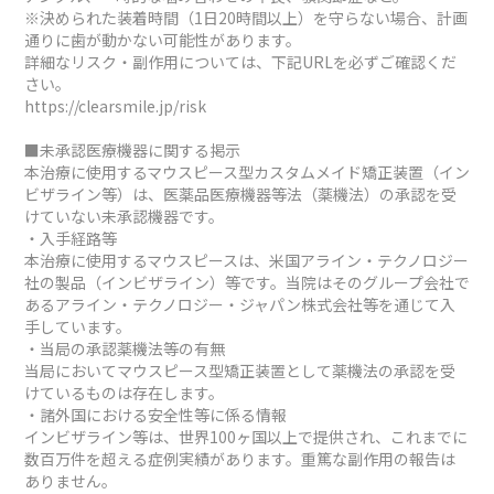
※決められた装着時間（1日20時間以上）を守らない場合、計画
通りに歯が動かない可能性があります。
詳細なリスク・副作用については、下記URLを必ずご確認くだ
さい。
https://clearsmile.jp/risk
■未承認医療機器に関する掲示
本治療に使用するマウスピース型カスタムメイド矯正装置（イン
ビザライン等）は、医薬品医療機器等法（薬機法）の承認を受
けていない未承認機器です。
・入手経路等
本治療に使用するマウスピースは、米国アライン・テクノロジー
社の製品（インビザライン）等です。当院はそのグループ会社で
あるアライン・テクノロジー・ジャパン株式会社等を通じて入
手しています。
・当局の承認薬機法等の有無
当局においてマウスピース型矯正装置として薬機法の承認を受
けているものは存在します。
・諸外国における安全性等に係る情報
インビザライン等は、世界100ヶ国以上で提供され、これまでに
数百万件を超える症例実績があります。重篤な副作用の報告は
ありません。