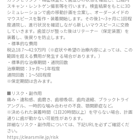
スキャン・レントゲン撮影等を行います。検査結果をもとに3D
シミュレーションで歯の移動計画を立案し、オーダーメイドの
マウスピースを製作・装着開始します。その後1～3ヶ月に1回程
度通院し、進行状況を確認しながら新しいマウスピースに交換
していきます。歯並びが整った後はリテーナー（保定装置）を
装着し、後戻りを防止します。
・標準的な費用
税込18.7～42.9万円（※症状や希望の治療内容によっては、この
範囲を超える費用が発生する場合があります。）
・標準的な治療期間・通院回数
治療期間：3ヶ月～1年程度
通院回数：1～5回程度
※保定期間は含みます。
■リスク・副作用
痛み・違和感、歯磨き、歯根吸収、歯肉退縮、ブラックトライ
アングル、一時的な噛み合わせの不良、顎関節症など。
※決められた装着時間（1日20時間以上）を守らない場合、計画
通りに歯が動かない可能性があります。
詳細なリスク・副作用については、下記URLを必ずご確認くだ
さい。
https://clearsmile.jp/risk