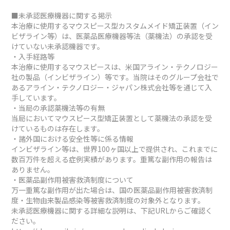
■未承認医療機器に関する掲示
本治療に使用するマウスピース型カスタムメイド矯正装置（イン
ビザライン等）は、医薬品医療機器等法（薬機法）の承認を受
けていない未承認機器です。
・入手経路等
本治療に使用するマウスピースは、米国アライン・テクノロジー
社の製品（インビザライン）等です。当院はそのグループ会社で
あるアライン・テクノロジー・ジャパン株式会社等を通じて入
手しています。
・当局の承認薬機法等の有無
当局においてマウスピース型矯正装置として薬機法の承認を受
けているものは存在します。
・諸外国における安全性等に係る情報
インビザライン等は、世界100ヶ国以上で提供され、これまでに
数百万件を超える症例実績があります。重篤な副作用の報告は
ありません。
・医薬品副作用被害救済制度について
万一重篤な副作用が出た場合は、国の医薬品副作用被害救済制
度・生物由来製品感染等被害救済制度の対象外となります。
未承認医療機器に関する詳細な説明は、下記URLからご確認く
ださい。