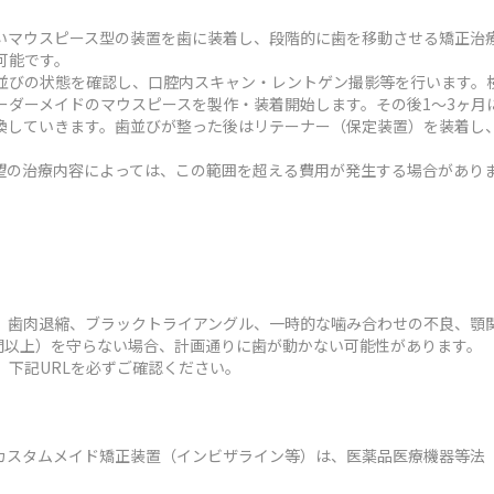
いマウスピース型の装置を歯に装着し、段階的に歯を移動させる矯正治
可能です。
並びの状態を確認し、口腔内スキャン・レントゲン撮影等を行います。検
ーダーメイドのマウスピースを製作・装着開始します。その後1～3ヶ月
換していきます。歯並びが整った後はリテーナー（保定装置）を装着し
状や希望の治療内容によっては、この範囲を超える費用が発生する場合があり
、歯肉退縮、ブラックトライアングル、一時的な噛み合わせの不良、顎
時間以上）を守らない場合、計画通りに歯が動かない可能性があります。
、下記URLを必ずご確認ください。
カスタムメイド矯正装置（インビザライン等）は、医薬品医療機器等法