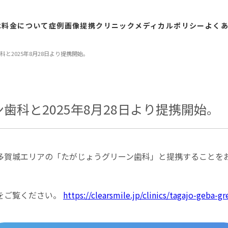
は
料金
について
症例
画像
提携
クリニック
メディカル
ポリシー
よく
と2025年8月28日より提携開始。
歯科と2025年8月28日より提携開始。
多賀城エリアの「たがじょうグリーン歯科」と提携することを
をご覧ください。
https://clearsmile.jp/clinics/tagajo-geba-gr