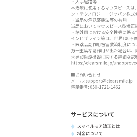
・入手経路等
本治療に使用するマウスピースは
ン・テクノロジー・ジャパン株式
・当局の承認薬機法等の有無
当局においてマウスピース型矯正
・諸外国における安全性等に係る
インビザライン等は、世界100
・医薬品副作用被害救済制度につ
万一重篤な副作用が出た場合は、
未承認医療機器に関する詳細な説
https://clearsmile.jp/unapprov
■お問い合わせ
メール:
support@clearsmile.jp
電話番号:
050-1721-1462
サービスについて
スマイルモア矯正とは
料金について