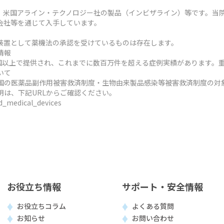
、米国アライン・テクノロジー社の製品（インビザライン）等です。当
会社等を通じて入手しています。
装置として薬機法の承認を受けているものは存在します。
情報
ヶ国以上で提供され、これまでに数百万件を超える症例実績があります。
いて
国の医薬品副作用被害救済制度・生物由来製品感染等被害救済制度の対
明は、下記URLからご確認ください。
ed_medical_devices
お役立ち情報
サポート・安全情報
お役立ちコラム
よくある質問
お知らせ
お問い合わせ