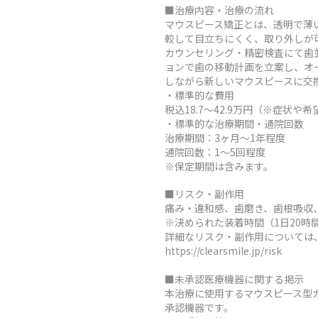
■治療内容・治療の流れ
マウスピース矯正とは、透明で薄
較して目立ちにくく、取り外しが
カウンセリング・精密検査にて歯
ョンで歯の移動計画を立案し、オ
しながら新しいマウスピースに交
・標準的な費用
税込18.7～42.9万円（※症
・標準的な治療期間・通院回数
治療期間：3ヶ月～1年程度
通院回数：1～5回程度
※保定期間は含みます。
■リスク・副作用
痛み・違和感、歯磨き、歯根吸収
※決められた装着時間（1日20
詳細なリスク・副作用については
https://clearsmile.jp/risk
■未承認医療機器に関する掲示
本治療に使用するマウスピース型
承認機器です。