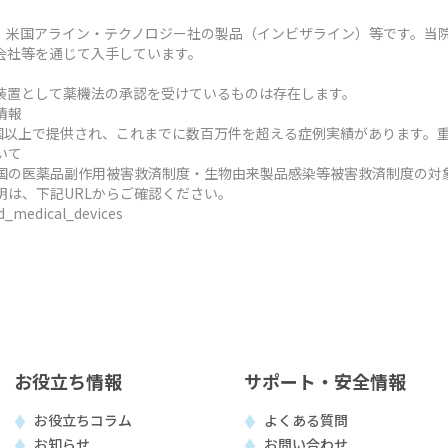
、米国アライン・テクノロジー社の製品（インビザライン）等です。当
会社等を通じて入手しています。
装置として薬機法の承認を受けているものは存在します。
情報
ヶ国以上で提供され、これまでに数百万件を超える症例実績があります。
いて
国の医薬品副作用被害救済制度・生物由来製品感染等被害救済制度の対
明は、下記URLからご確認ください。
ed_medical_devices
お役立ち情報
サポート・安全情報
お役立ちコラム
よくある質問
お知らせ
お問い合わせ