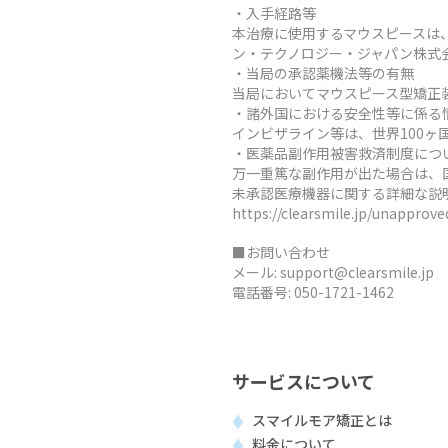
・入手経路等
本治療に使用するマウスピースは
ン・テクノロジー・ジャパン株式
・当局の承認薬機法等の有無
当局においてマウスピース型矯正
・諸外国における安全性等に係る
インビザライン等は、世界100
・医薬品副作用被害救済制度につ
万一重篤な副作用が出た場合は、
未承認医療機器に関する詳細な説
https://clearsmile.jp/unapprov
■お問い合わせ
メール:
support@clearsmile.jp
電話番号:
050-1721-1462
サービスについて
スマイルモア矯正とは
料金について