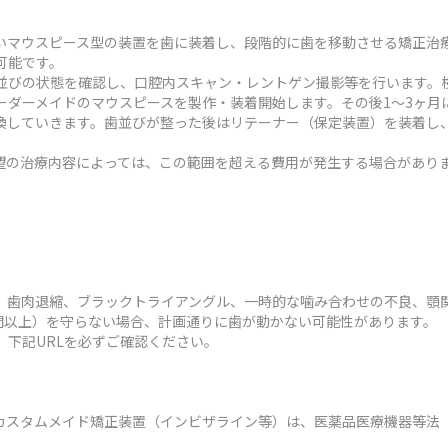
いマウスピース型の装置を歯に装着し、段階的に歯を移動させる矯正治
可能です。
並びの状態を確認し、口腔内スキャン・レントゲン撮影等を行います。検
ーダーメイドのマウスピースを製作・装着開始します。その後1～3ヶ月
換していきます。歯並びが整った後はリテーナー（保定装置）を装着し
状や希望の治療内容によっては、この範囲を超える費用が発生する場合があり
、歯肉退縮、ブラックトライアングル、一時的な噛み合わせの不良、顎
時間以上）を守らない場合、計画通りに歯が動かない可能性があります。
、下記URLを必ずご確認ください。
カスタムメイド矯正装置（インビザライン等）は、医薬品医療機器等法