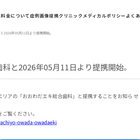
は
料金
について
症例
画像
提携
クリニック
メディカル
ポリシー
よく
2026年05⽉11⽇より提携開始。
科と2026年05⽉11⽇より提携開始。
リアの「おおわだエキ総合歯科」と提携することをお知ら せし
をご覧ください。
s/yachiyo-owada-owadaeki