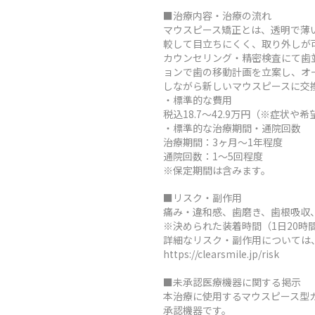
■治療内容・治療の流れ
マウスピース矯正とは、透明で薄
較して目立ちにくく、取り外しが
カウンセリング・精密検査にて歯
ョンで歯の移動計画を立案し、オ
しながら新しいマウスピースに交
・標準的な費用
税込18.7～42.9万円（※症
・標準的な治療期間・通院回数
治療期間：3ヶ月～1年程度
通院回数：1～5回程度
※保定期間は含みます。
■リスク・副作用
痛み・違和感、歯磨き、歯根吸収
※決められた装着時間（1日20
詳細なリスク・副作用については
https://clearsmile.jp/risk
■未承認医療機器に関する掲示
本治療に使用するマウスピース型
承認機器です。