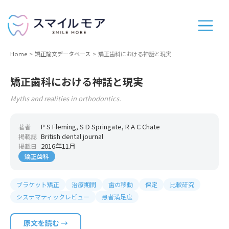
Home
矯正論文データベース
矯正歯科における神話と現実
矯正歯科における神話と現実
Myths and realities in orthodontics.
P S Fleming, S D Springate, R A C Chate
著者
British dental journal
掲載誌
2016年11月
掲載日
矯正歯科
ブラケット矯正
治療期間
歯の移動
保定
比較研究
システマティックレビュー
患者満足度
原文を読む →