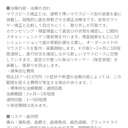
■治療内容・治療の流れ
マウスピース矯正とは、透明で薄いマウスピース型の装置を歯に
装着し、段階的に歯を移動させる矯正治療法です。従来のワイ
ヤー矯正と比較して目立ちにくく、取り外しが可能です。
カウンセリング・精密検査にて歯並びの状態を確認し、口腔内
スキャン・レントゲン撮影等を行います。検査結果をもとに3D
シミュレーションで歯の移動計画を立案し、オーダーメイドの
マウスピースを製作・装着開始します。その後1～3ヶ月に1回程
度通院し、進行状況を確認しながら新しいマウスピースに交換
していきます。歯並びが整った後はリテーナー（保定装置）を
装着し、後戻りを防止します。
・標準的な費用
税込18.7～42.9万円（※症状や希望の治療内容によっては、この
範囲を超える費用が発生する場合があります。）
・標準的な治療期間・通院回数
治療期間：3ヶ月～1年程度
通院回数：1～5回程度
※保定期間は含みます。
■リスク・副作用
痛み・違和感、歯磨き、歯根吸収、歯肉退縮、ブラックトライ
アングル、一時的な噛み合わせの不良、顎関節症など。