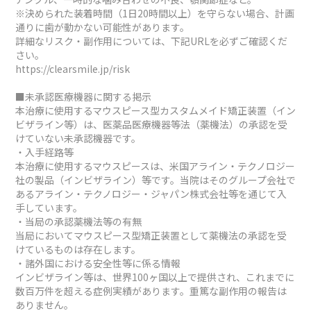
※決められた装着時間（1日20時間以上）を守らない場合、計画
通りに歯が動かない可能性があります。
詳細なリスク・副作用については、下記URLを必ずご確認くだ
さい。
https://clearsmile.jp/risk
■未承認医療機器に関する掲示
本治療に使用するマウスピース型カスタムメイド矯正装置（イン
ビザライン等）は、医薬品医療機器等法（薬機法）の承認を受
けていない未承認機器です。
・入手経路等
本治療に使用するマウスピースは、米国アライン・テクノロジー
社の製品（インビザライン）等です。当院はそのグループ会社で
あるアライン・テクノロジー・ジャパン株式会社等を通じて入
手しています。
・当局の承認薬機法等の有無
当局においてマウスピース型矯正装置として薬機法の承認を受
けているものは存在します。
・諸外国における安全性等に係る情報
インビザライン等は、世界100ヶ国以上で提供され、これまでに
数百万件を超える症例実績があります。重篤な副作用の報告は
ありません。