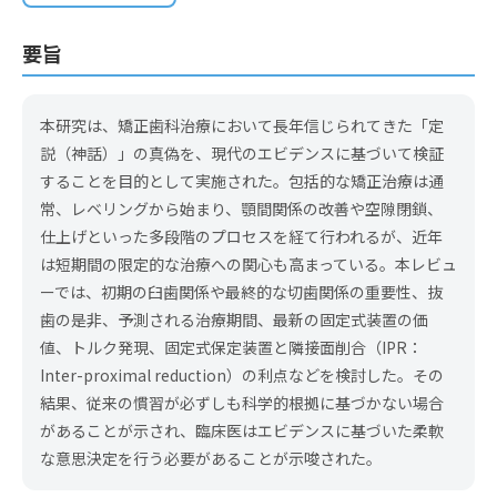
要旨
本研究は、矯正歯科治療において長年信じられてきた「定
説（神話）」の真偽を、現代のエビデンスに基づいて検証
することを目的として実施された。包括的な矯正治療は通
常、レベリングから始まり、顎間関係の改善や空隙閉鎖、
仕上げといった多段階のプロセスを経て行われるが、近年
は短期間の限定的な治療への関心も高まっている。本レビュ
ーでは、初期の臼歯関係や最終的な切歯関係の重要性、抜
歯の是非、予測される治療期間、最新の固定式装置の価
値、トルク発現、固定式保定装置と隣接面削合（IPR：
Inter-proximal reduction）の利点などを検討した。その
結果、従来の慣習が必ずしも科学的根拠に基づかない場合
があることが示され、臨床医はエビデンスに基づいた柔軟
な意思決定を行う必要があることが示唆された。