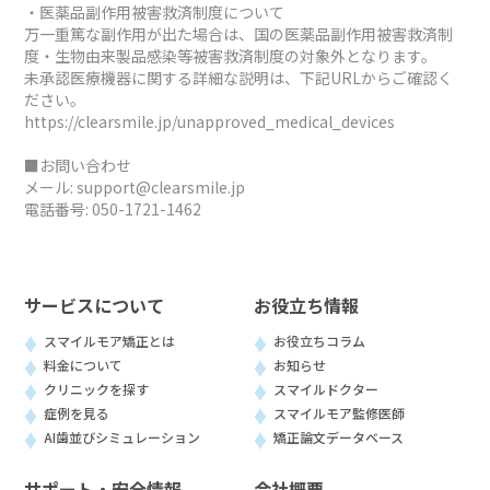
・医薬品副作用被害救済制度について
万一重篤な副作用が出た場合は、国の医薬品副作用被害救済制
度・生物由来製品感染等被害救済制度の対象外となります。
未承認医療機器に関する詳細な説明は、下記URLからご確認く
ださい。
https://clearsmile.jp/unapproved_medical_devices
■お問い合わせ
メール:
support@clearsmile.jp
電話番号:
050-1721-1462
サービスについて
お役立ち情報
スマイルモア矯正とは
お役立ちコラム
料金について
お知らせ
クリニックを探す
スマイルドクター
症例を見る
スマイルモア監修医師
AI歯並びシミュレーション
矯正論文データベース
サポート・安全情報
会社概要