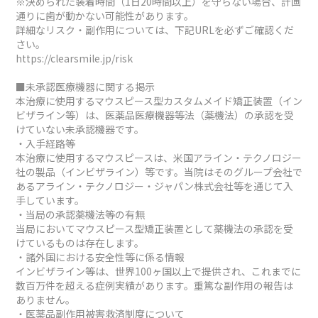
※決められた装着時間（1日20時間以上）を守らない場合、計画
通りに歯が動かない可能性があります。
詳細なリスク・副作用については、下記URLを必ずご確認くだ
さい。
https://clearsmile.jp/risk
■未承認医療機器に関する掲示
本治療に使用するマウスピース型カスタムメイド矯正装置（イン
ビザライン等）は、医薬品医療機器等法（薬機法）の承認を受
けていない未承認機器です。
・入手経路等
本治療に使用するマウスピースは、米国アライン・テクノロジー
社の製品（インビザライン）等です。当院はそのグループ会社で
あるアライン・テクノロジー・ジャパン株式会社等を通じて入
手しています。
・当局の承認薬機法等の有無
当局においてマウスピース型矯正装置として薬機法の承認を受
けているものは存在します。
・諸外国における安全性等に係る情報
インビザライン等は、世界100ヶ国以上で提供され、これまでに
数百万件を超える症例実績があります。重篤な副作用の報告は
ありません。
・医薬品副作用被害救済制度について