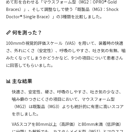
めて形を合わせる「マウスフォーム型（MG2：OPRO® Gold
Braces）」、そして調整なしで使う「既製品（MG3：Shock
Doctor® Single Brace）」の3種類を比較しました。
📏 何を測った？
100mmの視覚的評価スケール（VAS）を用いて、装着時の快適
さ、外れにくさ（安定性）、呼吸のしやすさ、吐き気の有無、噛
みたくなってしまうかどうかなど、9つの項目について患者さん
に回答してもらいました。
📊 主な結果
快適さ、安定性、硬さ、呼吸のしやすさ、吐き気の少なさ、
噛み癖のつきにくさの項目において、マウスフォーム型
（MG2）は既製品（MG3）よりも統計的に有意に高いスコア
を示しました。
VASスコアを80mm以上（高評価）と80mm未満（低評価）
に分類した解析でも、カスタムメイド型（MG1）とマウスフ