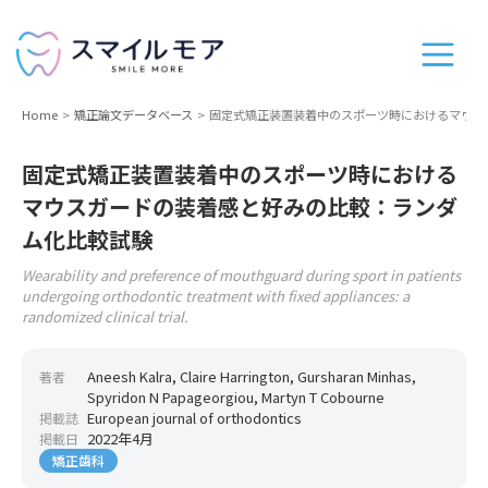
Home
矯正論文データベース
固定式矯正装置装着中のスポーツ時におけるマウス
固定式矯正装置装着中のスポーツ時における
マウスガードの装着感と好みの比較：ランダ
ム化比較試験
Wearability and preference of mouthguard during sport in patients
undergoing orthodontic treatment with fixed appliances: a
randomized clinical trial.
Aneesh Kalra, Claire Harrington, Gursharan Minhas,
著者
Spyridon N Papageorgiou, Martyn T Cobourne
European journal of orthodontics
掲載誌
2022年4月
掲載日
矯正歯科