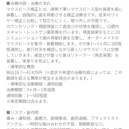
■治療内容・治療の流れ
マウスピース矯正とは、透明で薄いマウスピース型の装置を歯に
装着し、段階的に歯を移動させる矯正治療法です。従来のワイ
ヤー矯正と比較して目立ちにくく、取り外しが可能です。
カウンセリング・精密検査にて歯並びの状態を確認し、口腔内
スキャン・レントゲン撮影等を行います。検査結果をもとに3D
シミュレーションで歯の移動計画を立案し、オーダーメイドの
マウスピースを製作・装着開始します。その後1～3ヶ月に1回程
度通院し、進行状況を確認しながら新しいマウスピースに交換
していきます。歯並びが整った後はリテーナー（保定装置）を
装着し、後戻りを防止します。
・標準的な費用
税込18.7～42.9万円（※症状や希望の治療内容によっては、この
範囲を超える費用が発生する場合があります。）
・標準的な治療期間・通院回数
治療期間：3ヶ月～1年程度
通院回数：1～5回程度
※保定期間は含みます。
■リスク・副作用
痛み・違和感、歯磨き、歯根吸収、歯肉退縮、ブラックトライ
アングル、一時的な噛み合わせの不良、顎関節症など。