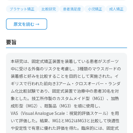
ブラケット矯正
比較研究
患者満足度
小児矯正
成人矯正
原文を読む →
要旨
本研究は、固定式矯正装置を装着している患者がスポーツ
中に受ける外傷のリスクを考慮し、3種類のマウスガードの
装着感と好みを比較することを目的として実施された。イ
ギリスで行われた前向き3アーム・クロスオーバー・ランダ
ム化比較試験であり、固定式装置で治療中の患者30名を対
象とした。技工所作製のカスタムメイド型（MG1）、加熱
成形型（MG2）、既製品（MG3）を順に使用し、
VAS（Visual Analogue Scale：視覚的評価スケール）を用
いて評価した。結果、MG1とMG2はMG3と比較して快適性
や安定性で有意に優れた評価を得た。臨床的には、固定式