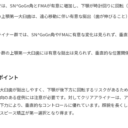
は、SN^GoGn角とFMAが有意に増加し、下顎が時計回りに回転
の上顎第一大臼歯は、遠心移動に伴い有意な挺出（歯が伸びること
イナー群では、SN^GoGn角やFMAに有意な変化は見られず、垂
。
ー群の上顎第一大臼歯には有意な挺出は見られず、垂直的な位置関
るポイント
大臼歯が挺出しやすく、下顎が後下方に回転するリスクがあるた
向のある症例には注意が必要です。対してクリアアライナーは、
下力により、垂直的なコントロールに優れています。顔貌を長くした
スピース矯正が第一選択となり得ます。