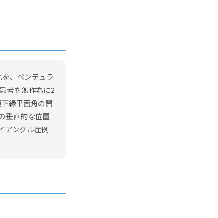
化を、ペンデュラ
患者を無作為に2
顎下縁平面角の開
の垂直的な位置
イアングル症例