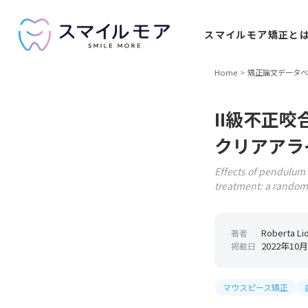
スマイルモア
矯正と
Home
矯正論文データベ
II級不正
クリアアラ
Effects of pendulum 
treatment: a randomiz
Roberta Lio
著者
2022年10月
掲載日
マウスピース矯正