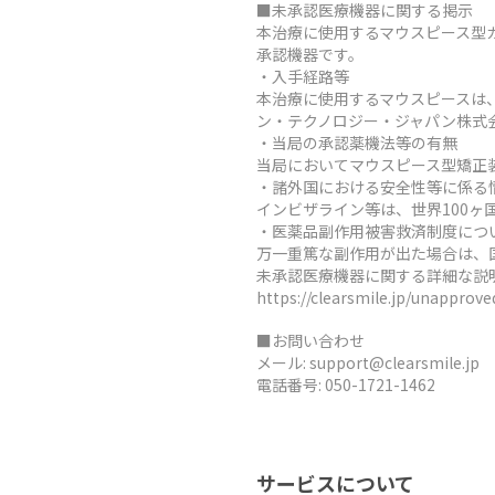
■未承認医療機器に関する掲示
本治療に使用するマウスピース型
承認機器です。
・入手経路等
本治療に使用するマウスピースは
ン・テクノロジー・ジャパン株式
・当局の承認薬機法等の有無
当局においてマウスピース型矯正
・諸外国における安全性等に係る
インビザライン等は、世界100
・医薬品副作用被害救済制度につ
万一重篤な副作用が出た場合は、
未承認医療機器に関する詳細な説
https://clearsmile.jp/unapprov
■お問い合わせ
メール:
support@clearsmile.jp
電話番号:
050-1721-1462
サービスについて