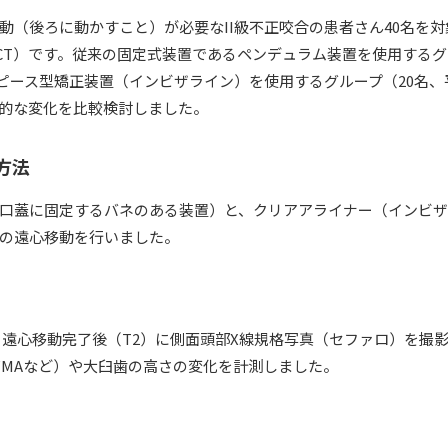
動（後ろに動かすこと）が必要なII級不正咬合の患者さん40名を
CT）です。従来の固定式装置であるペンデュラム装置を使用するグ
スピース型矯正装置（インビザライン）を使用するグループ（20名、平
的な変化を比較検討しました。
方法
口蓋に固定するバネのある装置）と、クリアアライナー（インビ
の遠心移動を行いました。
と遠心移動完了後（T2）に側面頭部X線規格写真（セファロ）を撮
、FMAなど）や大臼歯の高さの変化を計測しました。