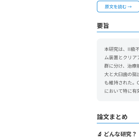
原文を読む →
要旨
本研究は、II
ム装置とクリア
群に分け、治療
大と大臼歯の挺
も維持された。
において特に有
論文まとめ
🔬 どんな研究？