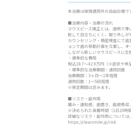
本治療は保険適用外の自由診療で
■治療内容・治療の流れ
マウスピース矯正とは、透明で薄
較して目立ちにくく、取り外しが
カウンセリング・精密検査にて歯
ョンで歯の移動計画を立案し、オ
しながら新しいマウスピースに交
・標準的な費用
税込18.7～42.9万円（※症
・標準的な治療期間・通院回数
治療期間：3ヶ月～1年程度
通院回数：1～5回程度
※保定期間は含みます。
■リスク・副作用
痛み・違和感、歯磨き、歯根吸収
※決められた装着時間（1日20
詳細なリスク・副作用については
https://clearsmile.jp/risk