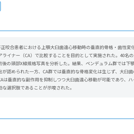
級不正咬合患者における上顎大臼歯遠心移動時の垂直的骨格・歯性変
アライナー（CA）で比較することを目的として実施された。40名の
前後の頭部X線規格写真を分析した。結果、ペンデュラム群では下
出が認められた一方、CA群では垂直的な骨格変化は生じず、大臼歯
CAは垂直的な副作用を抑制しつつ大臼歯遠心移動が可能であり、ハ
効な選択肢であることが示唆された。