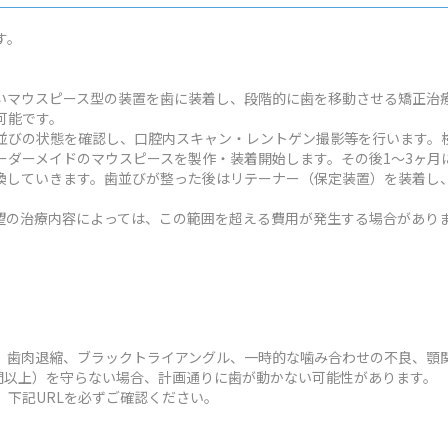
す。
いマウスピース型の装置を歯に装着し、段階的に歯を移動させる矯正治
可能です。
並びの状態を確認し、口腔内スキャン・レントゲン撮影等を行います。検
ーダーメイドのマウスピースを製作・装着開始します。その後1～3ヶ月
換していきます。歯並びが整った後はリテーナー（保定装置）を装着し
状や希望の治療内容によっては、この範囲を超える費用が発生する場合があり
、歯肉退縮、ブラックトライアングル、一時的な噛み合わせの不良、顎
時間以上）を守らない場合、計画通りに歯が動かない可能性があります。
、下記URLを必ずご確認ください。