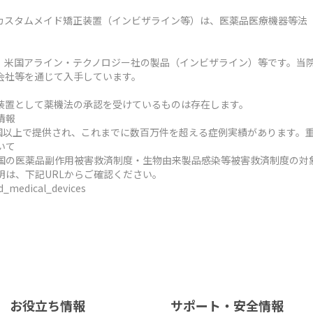
カスタムメイド矯正装置（インビザライン等）は、医薬品医療機器等法
、米国アライン・テクノロジー社の製品（インビザライン）等です。当
会社等を通じて入手しています。
装置として薬機法の承認を受けているものは存在します。
情報
ヶ国以上で提供され、これまでに数百万件を超える症例実績があります。
いて
国の医薬品副作用被害救済制度・生物由来製品感染等被害救済制度の対
明は、下記URLからご確認ください。
ed_medical_devices
お役立ち情報
サポート・安全情報