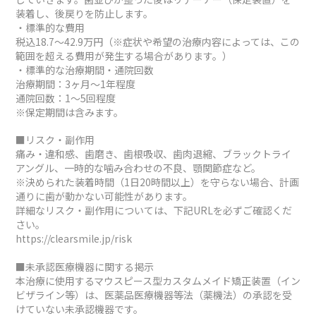
装着し、後戻りを防止します。
・標準的な費用
税込18.7～42.9万円（※症状や希望の治療内容によっては、この
範囲を超える費用が発生する場合があります。）
・標準的な治療期間・通院回数
治療期間：3ヶ月～1年程度
通院回数：1～5回程度
※保定期間は含みます。
■リスク・副作用
痛み・違和感、歯磨き、歯根吸収、歯肉退縮、ブラックトライ
アングル、一時的な噛み合わせの不良、顎関節症など。
※決められた装着時間（1日20時間以上）を守らない場合、計画
通りに歯が動かない可能性があります。
詳細なリスク・副作用については、下記URLを必ずご確認くだ
さい。
https://clearsmile.jp/risk
■未承認医療機器に関する掲示
本治療に使用するマウスピース型カスタムメイド矯正装置（イン
ビザライン等）は、医薬品医療機器等法（薬機法）の承認を受
けていない未承認機器です。