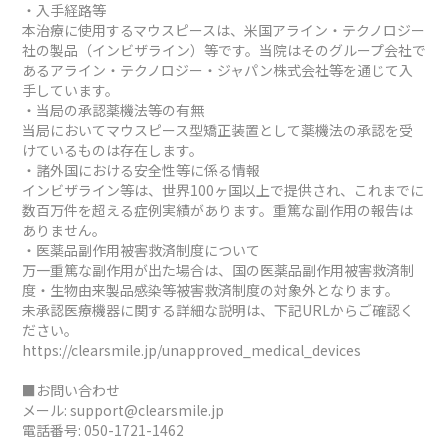
・入手経路等
本治療に使用するマウスピースは、米国アライン・テクノロジー
社の製品（インビザライン）等です。当院はそのグループ会社で
あるアライン・テクノロジー・ジャパン株式会社等を通じて入
手しています。
・当局の承認薬機法等の有無
当局においてマウスピース型矯正装置として薬機法の承認を受
けているものは存在します。
・諸外国における安全性等に係る情報
インビザライン等は、世界100ヶ国以上で提供され、これまでに
数百万件を超える症例実績があります。重篤な副作用の報告は
ありません。
・医薬品副作用被害救済制度について
万一重篤な副作用が出た場合は、国の医薬品副作用被害救済制
度・生物由来製品感染等被害救済制度の対象外となります。
未承認医療機器に関する詳細な説明は、下記URLからご確認く
ださい。
https://clearsmile.jp/unapproved_medical_devices
■お問い合わせ
メール:
support@clearsmile.jp
電話番号:
050-1721-1462