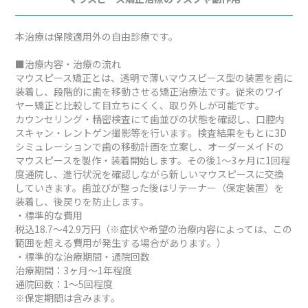
本治療は保険適用外の自由診療です。
■治療内容・治療の流れ
マウスピース矯正とは、透明で薄いマウスピース型の装置を歯に
装着し、段階的に歯を移動させる矯正治療法です。従来のワイ
ヤー矯正と比較して目立ちにくく、取り外しが可能です。
カウンセリング・精密検査にて歯並びの状態を確認し、口腔内
スキャン・レントゲン撮影等を行います。検査結果をもとに3D
シミュレーションで歯の移動計画を立案し、オーダーメイドの
マウスピースを製作・装着開始します。その後1～3ヶ月に1回程
度通院し、進行状況を確認しながら新しいマウスピースに交換
していきます。歯並びが整った後はリテーナー（保定装置）を
装着し、後戻りを防止します。
・標準的な費用
税込18.7～42.9万円（※症状や希望の治療内容によっては、この
範囲を超える費用が発生する場合があります。）
・標準的な治療期間・通院回数
治療期間：3ヶ月～1年程度
通院回数：1～5回程度
※保定期間は含みます。