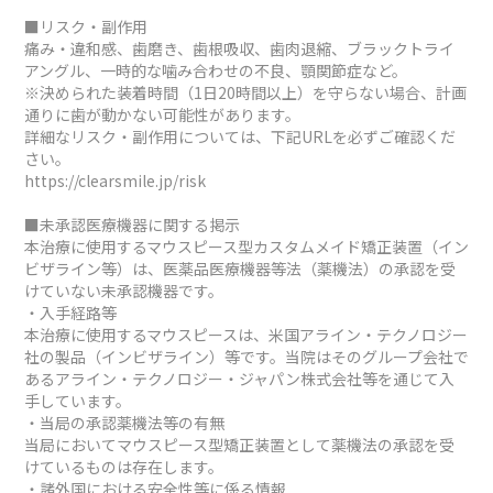
■リスク・副作用
痛み・違和感、歯磨き、歯根吸収、歯肉退縮、ブラックトライ
アングル、一時的な噛み合わせの不良、顎関節症など。
※決められた装着時間（1日20時間以上）を守らない場合、計画
通りに歯が動かない可能性があります。
詳細なリスク・副作用については、下記URLを必ずご確認くだ
さい。
https://clearsmile.jp/risk
■未承認医療機器に関する掲示
本治療に使用するマウスピース型カスタムメイド矯正装置（イン
ビザライン等）は、医薬品医療機器等法（薬機法）の承認を受
けていない未承認機器です。
・入手経路等
本治療に使用するマウスピースは、米国アライン・テクノロジー
社の製品（インビザライン）等です。当院はそのグループ会社で
あるアライン・テクノロジー・ジャパン株式会社等を通じて入
手しています。
・当局の承認薬機法等の有無
当局においてマウスピース型矯正装置として薬機法の承認を受
けているものは存在します。
・諸外国における安全性等に係る情報