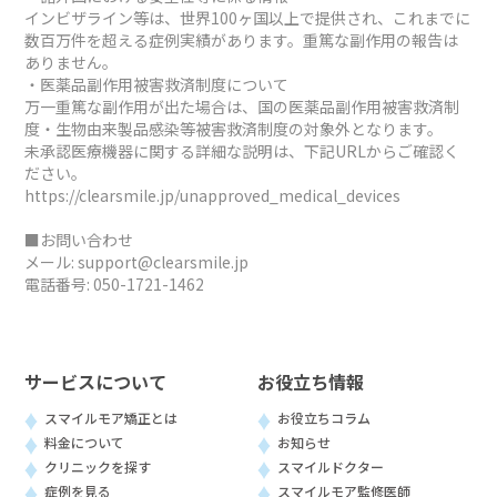
インビザライン等は、世界100ヶ国以上で提供され、これまでに
数百万件を超える症例実績があります。重篤な副作用の報告は
ありません。
・医薬品副作用被害救済制度について
万一重篤な副作用が出た場合は、国の医薬品副作用被害救済制
度・生物由来製品感染等被害救済制度の対象外となります。
未承認医療機器に関する詳細な説明は、下記URLからご確認く
ださい。
https://clearsmile.jp/unapproved_medical_devices
■お問い合わせ
メール:
support@clearsmile.jp
電話番号:
050-1721-1462
サービスについて
お役立ち情報
スマイルモア矯正とは
お役立ちコラム
料金について
お知らせ
クリニックを探す
スマイルドクター
症例を見る
スマイルモア監修医師