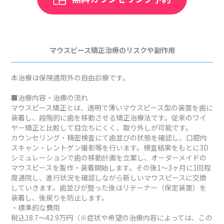
マウスピース矯正治療のリスクや副作用
本治療は保険適用外の自由診療です。
■治療内容・治療の流れ
マウスピース矯正とは、透明で薄いマウスピース型の装置を歯に
装着し、段階的に歯を移動させる矯正治療法です。従来のワイ
ヤー矯正と比較して目立ちにくく、取り外しが可能です。
カウンセリング・精密検査にて歯並びの状態を確認し、口腔内
スキャン・レントゲン撮影等を行います。検査結果をもとに3D
シミュレーションで歯の移動計画を立案し、オーダーメイドの
マウスピースを製作・装着開始します。その後1～3ヶ月に1回程
度通院し、進行状況を確認しながら新しいマウスピースに交換
していきます。歯並びが整った後はリテーナー（保定装置）を
装着し、後戻りを防止します。
・標準的な費用
税込18.7～42.9万円（※症状や希望の治療内容によっては、この