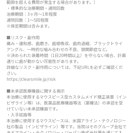
範囲を超える費用が発生する場合があります。）
・標準的な治療期間・通院回数
治療期間：3ヶ月～1年程度
通院回数：1～5回程度
※保定期間は含みます。
■リスク・副作用
痛み・違和感、歯磨き、歯根吸収、歯肉退縮、ブラックトライ
アングル、一時的な噛み合わせの不良、顎関節症など。
※決められた装着時間（1日20時間以上）を守らない場合、計画
通りに歯が動かない可能性があります。
詳細なリスク・副作用については、下記URLを必ずご確認くだ
さい。
https://clearsmile.jp/risk
■未承認医療機器に関する掲示
本治療に使用するマウスピース型カスタムメイド矯正装置（イン
ビザライン等）は、医薬品医療機器等法（薬機法）の承認を受
けていない未承認機器です。
・入手経路等
本治療に使用するマウスピースは、米国アライン・テクノロジー
社の製品（インビザライン）等です。当院はそのグループ会社で
あるアライン・テクノロジー・ジャパン株式会社等を通じて入