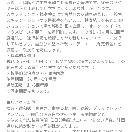
装着し、段階的に歯を移動させる矯正治療法です。従来のワイ
ヤー矯正と比較して目立ちにくく、取り外しが可能です。
カウンセリング・精密検査にて歯並びの状態を確認し、口腔内
スキャン・レントゲン撮影等を行います。検査結果をもとに3D
シミュレーションで歯の移動計画を立案し、オーダーメイドの
マウスピースを製作・装着開始します。その後1～3ヶ月に1回程
度通院し、進行状況を確認しながら新しいマウスピースに交換
していきます。歯並びが整った後はリテーナー（保定装置）を
装着し、後戻りを防止します。
・標準的な費用
税込18.7～42.9万円（※症状や希望の治療内容によっては、この
範囲を超える費用が発生する場合があります。）
・標準的な治療期間・通院回数
治療期間：3ヶ月～1年程度
通院回数：1～5回程度
※保定期間は含みます。
■リスク・副作用
痛み・違和感、歯磨き、歯根吸収、歯肉退縮、ブラックトライ
アングル、一時的な噛み合わせの不良、顎関節症など。
※決められた装着時間（1日20時間以上）を守らない場合、計画
通りに歯が動かない可能性があります。
詳細なリスク・副作用については、下記URLを必ずご確認くだ