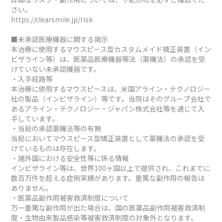
さい。
https://clearsmile.jp/risk
■未承認医療機器に関する掲示
本治療に使用するマウスピース型カスタムメイド矯正装置（イン
ビザライン等）は、医薬品医療機器等法（薬機法）の承認を受
けていない未承認機器です。
・入手経路等
本治療に使用するマウスピースは、米国アライン・テクノロジー
社の製品（インビザライン）等です。当院はそのグループ会社で
あるアライン・テクノロジー・ジャパン株式会社等を通じて入
手しています。
・当局の承認薬機法等の有無
当局においてマウスピース型矯正装置として薬機法の承認を受
けているものは存在します。
・諸外国における安全性等に係る情報
インビザライン等は、世界100ヶ国以上で提供され、これまでに
数百万件を超える症例実績があります。重篤な副作用の報告は
ありません。
・医薬品副作用被害救済制度について
万一重篤な副作用が出た場合は、国の医薬品副作用被害救済制
度・生物由来製品感染等被害救済制度の対象外となります。