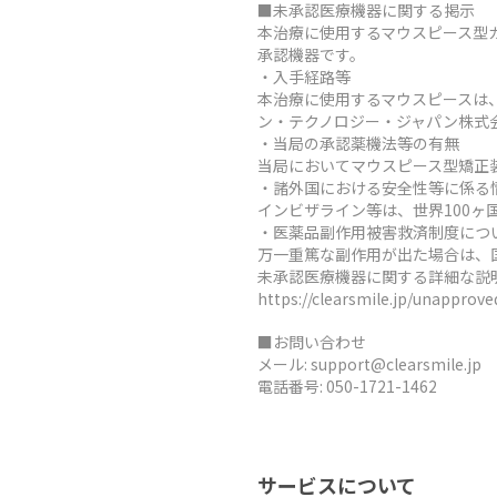
■未承認医療機器に関する掲示
本治療に使用するマウスピース型
承認機器です。
・入手経路等
本治療に使用するマウスピースは
ン・テクノロジー・ジャパン株式
・当局の承認薬機法等の有無
当局においてマウスピース型矯正
・諸外国における安全性等に係る
インビザライン等は、世界100
・医薬品副作用被害救済制度につ
万一重篤な副作用が出た場合は、
未承認医療機器に関する詳細な説
https://clearsmile.jp/unapprov
■お問い合わせ
メール:
support@clearsmile.jp
電話番号:
050-1721-1462
サービスについて