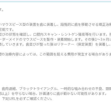
す。
いマウスピース型の装置を歯に装着し、段階的に歯を移動させる矯正治
可能です。
並びの状態を確認し、口腔内スキャン・レントゲン撮影等を行います。検
ーダーメイドのマウスピースを製作・装着開始します。その後1～3ヶ月
換していきます。歯並びが整った後はリテーナー（保定装置）を装着し
状や希望の治療内容によっては、この範囲を超える費用が発生する場合があり
、歯肉退縮、ブラックトライアングル、一時的な噛み合わせの不良、顎
時間以上）を守らない場合、計画通りに歯が動かない可能性があります。
、下記URLを必ずご確認ください。