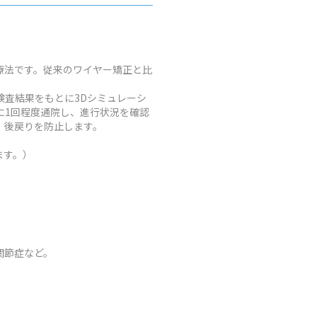
療法です。従来のワイヤー矯正と比
査結果をもとに3Dシミュレーシ
に1回程度通院し、進行状況を確認
、後戻りを防止します。
ます。）
関節症など。