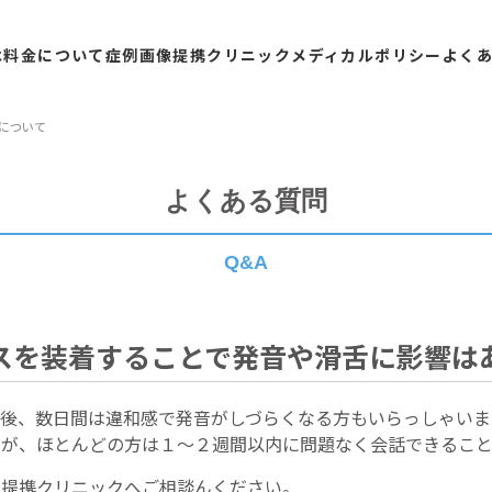
は
料金
について
症例
画像
提携
クリニック
メディカル
ポリシー
よく
について
よくある質問
Q&A
スを装着することで発音や滑舌に影響は
後、数日間は違和感で発音がしづらくなる方もいらっしゃいま
すが、ほとんどの方は１～２週間以内に問題なく会話できること
、提携クリニックへご相談んください。