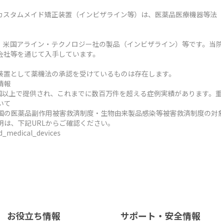
カスタムメイド矯正装置（インビザライン等）は、医薬品医療機器等法
、米国アライン・テクノロジー社の製品（インビザライン）等です。当
会社等を通じて入手しています。
装置として薬機法の承認を受けているものは存在します。
情報
ヶ国以上で提供され、これまでに数百万件を超える症例実績があります。
いて
国の医薬品副作用被害救済制度・生物由来製品感染等被害救済制度の対
明は、下記URLからご確認ください。
ed_medical_devices
お役立ち情報
サポート・安全情報