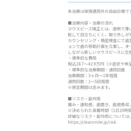
本治療は保険適用外の自由診療で
■治療内容・治療の流れ
マウスピース矯正とは、透明で薄
較して目立ちにくく、取り外しが
カウンセリング・精密検査にて歯
ョンで歯の移動計画を立案し、オ
しながら新しいマウスピースに交
・標準的な費用
税込18.7～42.9万円（※症
・標準的な治療期間・通院回数
治療期間：3ヶ月～1年程度
通院回数：1～5回程度
※保定期間は含みます。
■リスク・副作用
痛み・違和感、歯磨き、歯根吸収
※決められた装着時間（1日20
詳細なリスク・副作用については
https://clearsmile.jp/risk