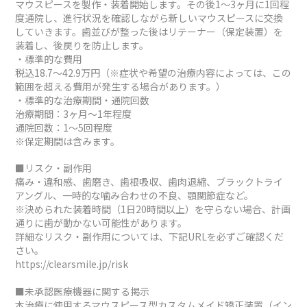
マウスピースを製作・装着開始します。その後1～3ヶ月に1回程
度通院し、進行状況を確認しながら新しいマウスピースに交換
していきます。歯並びが整った後はリテーナー（保定装置）を
装着し、後戻りを防止します。
・標準的な費用
税込18.7～42.9万円（※症状や希望の治療内容によっては、この
範囲を超える費用が発生する場合があります。）
・標準的な治療期間・通院回数
治療期間：3ヶ月～1年程度
通院回数：1～5回程度
※保定期間は含みます。
■リスク・副作用
痛み・違和感、歯磨き、歯根吸収、歯肉退縮、ブラックトライ
アングル、一時的な噛み合わせの不良、顎関節症など。
※決められた装着時間（1日20時間以上）を守らない場合、計画
通りに歯が動かない可能性があります。
詳細なリスク・副作用については、下記URLを必ずご確認くだ
さい。
https://clearsmile.jp/risk
■未承認医療機器に関する掲示
本治療に使用するマウスピース型カスタムメイド矯正装置（イン