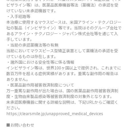
ビザライン等）は、医薬品医療機器等法（薬機法）の承認を受
けていない未承認機器です。
・入手経路等
本治療に使用するマウスピースは、米国アライン・テクノロジー
社の製品（インビザライン）等です。当院はそのグループ会社で
あるアライン・テクノロジー・ジャパン株式会社等を通じて入
手しています。
・当局の承認薬機法等の有無
当局においてマウスピース型矯正装置として薬機法の承認を受
けているものは存在します。
・諸外国における安全性等に係る情報
インビザライン等は、世界100ヶ国以上で提供され、これまでに
数百万件を超える症例実績があります。重篤な副作用の報告は
ありません。
・医薬品副作用被害救済制度について
万一重篤な副作用が出た場合は、国の医薬品副作用被害救済制
度・生物由来製品感染等被害救済制度の対象外となります。
未承認医療機器に関する詳細な説明は、下記URLからご確認く
ださい。
https://clearsmile.jp/unapproved_medical_devices
■お問い合わせ