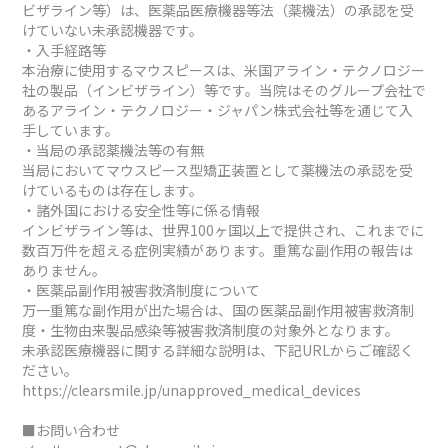
ビザライン等）は、医薬品医療機器等法（薬機法）の承認を受
けていない未承認機器です。
・入手経路等
本治療に使用するマウスピースは、米国アライン・テクノロジー
社の製品（インビザライン）等です。当院はそのグループ会社で
あるアライン・テクノロジー・ジャパン株式会社等を通じて入
手しています。
・当局の承認薬機法等の有無
当局においてマウスピース型矯正装置として薬機法の承認を受
けているものは存在します。
・諸外国における安全性等に係る情報
インビザライン等は、世界100ヶ国以上で提供され、これまでに
数百万件を超える症例実績があります。重篤な副作用の報告は
ありません。
・医薬品副作用被害救済制度について
万一重篤な副作用が出た場合は、国の医薬品副作用被害救済制
度・生物由来製品感染等被害救済制度の対象外となります。
未承認医療機器に関する詳細な説明は、下記URLからご確認く
ださい。
https://clearsmile.jp/unapproved_medical_devices
■お問い合わせ