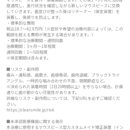
度通院し、進行状況を確認しながら新しいマウスピースに交換
していきます。歯並びが整った後はリテーナー（保定装置）を
装着し、後戻りを防止します。
・標準的な費用
税込18.7～42.9万円（※症状や希望の治療内容によっては、この
範囲を超える費用が発生する場合があります。）
・標準的な治療期間・通院回数
治療期間：3ヶ月～1年程度
通院回数：1～5回程度
※保定期間は含みます。
■リスク・副作用
痛み・違和感、歯磨き、歯根吸収、歯肉退縮、ブラックトライ
アングル、一時的な噛み合わせの不良、顎関節症など。
※決められた装着時間（1日20時間以上）を守らない場合、計画
通りに歯が動かない可能性があります。
詳細なリスク・副作用については、下記URLを必ずご確認くだ
さい。
https://clearsmile.jp/risk
■未承認医療機器に関する掲示
本治療に使用するマウスピース型カスタムメイド矯正装置（イン