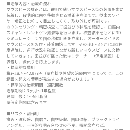
■治療内容・治療の流れ
マウスピース矯正とは、透明で薄いマウスピース型の装置を歯に
装着し、段階的に歯を移動させる矯正治療法です。従来のワイ
ヤー矯正と比較して目立ちにくく、取り外しが可能です。
カウンセリング・精密検査にて歯並びの状態を確認し、口腔内
スキャン・レントゲン撮影等を行います。検査結果をもとに3D
シミュレーションで歯の移動計画を立案し、オーダーメイドの
マウスピースを製作・装着開始します。その後1～3ヶ月に1回程
度通院し、進行状況を確認しながら新しいマウスピースに交換
していきます。歯並びが整った後はリテーナー（保定装置）を
装着し、後戻りを防止します。
・標準的な費用
税込18.7～42.9万円（※症状や希望の治療内容によっては、この
範囲を超える費用が発生する場合があります。）
・標準的な治療期間・通院回数
治療期間：3ヶ月～1年程度
通院回数：1～5回程度
※保定期間は含みます。
■リスク・副作用
痛み・違和感、歯磨き、歯根吸収、歯肉退縮、ブラックトライ
アングル、一時的な噛み合わせの不良、顎関節症など。