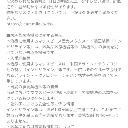
※決められた装着時間（1日20時間以上）を守らない場合、計画
通りに歯が動かない可能性があります。
詳細なリスク・副作用については、下記URLを必ずご確認くだ
さい。
https://clearsmile.jp/risk
■未承認医療機器に関する掲示
本治療に使用するマウスピース型カスタムメイド矯正装置（イン
ビザライン等）は、医薬品医療機器等法（薬機法）の承認を受
けていない未承認機器です。
・入手経路等
本治療に使用するマウスピースは、米国アライン・テクノロジー
社の製品（インビザライン）等です。当院はそのグループ会社で
あるアライン・テクノロジー・ジャパン株式会社等を通じて入
手しています。
・当局の承認薬機法等の有無
当局においてマウスピース型矯正装置として薬機法の承認を受
けているものは存在します。
・諸外国における安全性等に係る情報
インビザライン等は、世界100ヶ国以上で提供され、これまでに
数百万件を超える症例実績があります。重篤な副作用の報告は
ありません。
・医薬品副作用被害救済制度について