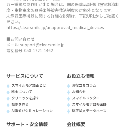
万一重篤な副作用が出た場合は、国の医薬品副作用被害救済制
度・生物由来製品感染等被害救済制度の対象外となります。
未承認医療機器に関する詳細な説明は、下記URLからご確認く
ださい。
https://clearsmile.jp/unapproved_medical_devices
■お問い合わせ
メール:
support@clearsmile.jp
電話番号:
050-1721-1462
サービスについて
お役立ち情報
スマイルモア矯正とは
お役立ちコラム
料金について
お知らせ
クリニックを探す
スマイルドクター
症例を見る
スマイルモア監修医師
AI歯並びシミュレーション
矯正論文データベース
サポート・安全情報
会社概要