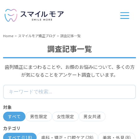
Home
スマイルモア矯正ブログ
調査記事一覧
調査記事一覧
歯列矯正にまつわることや、お顔のお悩みについて、多くの方
が気になることをアンケート調査しています。
対象
すべて
男性限定
女性限定
男女共通
カテゴリ
すべて (
118
)
歯科・矯正・口腔ケア
(
28
)
美容・外見
(
8
)