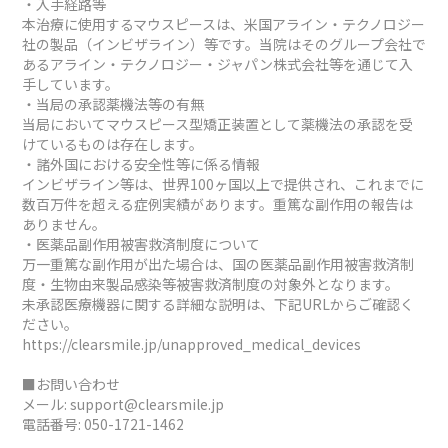
・入手経路等
本治療に使用するマウスピースは、米国アライン・テクノロジー
社の製品（インビザライン）等です。当院はそのグループ会社で
あるアライン・テクノロジー・ジャパン株式会社等を通じて入
手しています。
・当局の承認薬機法等の有無
当局においてマウスピース型矯正装置として薬機法の承認を受
けているものは存在します。
・諸外国における安全性等に係る情報
インビザライン等は、世界100ヶ国以上で提供され、これまでに
数百万件を超える症例実績があります。重篤な副作用の報告は
ありません。
・医薬品副作用被害救済制度について
万一重篤な副作用が出た場合は、国の医薬品副作用被害救済制
度・生物由来製品感染等被害救済制度の対象外となります。
未承認医療機器に関する詳細な説明は、下記URLからご確認く
ださい。
https://clearsmile.jp/unapproved_medical_devices
■お問い合わせ
メール:
support@clearsmile.jp
電話番号:
050-1721-1462