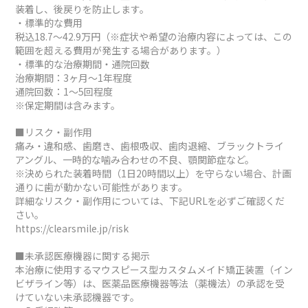
装着し、後戻りを防止します。
・標準的な費用
税込18.7～42.9万円（※症状や希望の治療内容によっては、この
範囲を超える費用が発生する場合があります。）
・標準的な治療期間・通院回数
治療期間：3ヶ月～1年程度
通院回数：1～5回程度
※保定期間は含みます。
■リスク・副作用
痛み・違和感、歯磨き、歯根吸収、歯肉退縮、ブラックトライ
アングル、一時的な噛み合わせの不良、顎関節症など。
※決められた装着時間（1日20時間以上）を守らない場合、計画
通りに歯が動かない可能性があります。
詳細なリスク・副作用については、下記URLを必ずご確認くだ
さい。
https://clearsmile.jp/risk
■未承認医療機器に関する掲示
本治療に使用するマウスピース型カスタムメイド矯正装置（イン
ビザライン等）は、医薬品医療機器等法（薬機法）の承認を受
けていない未承認機器です。