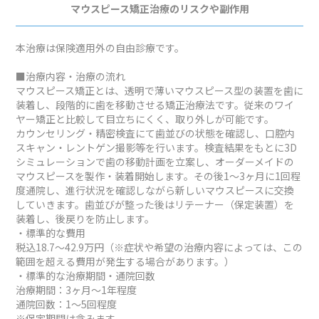
マウスピース矯正治療のリスクや副作用
本治療は保険適用外の自由診療です。
■治療内容・治療の流れ
マウスピース矯正とは、透明で薄いマウスピース型の装置を歯に
装着し、段階的に歯を移動させる矯正治療法です。従来のワイ
ヤー矯正と比較して目立ちにくく、取り外しが可能です。
カウンセリング・精密検査にて歯並びの状態を確認し、口腔内
スキャン・レントゲン撮影等を行います。検査結果をもとに3D
シミュレーションで歯の移動計画を立案し、オーダーメイドの
マウスピースを製作・装着開始します。その後1～3ヶ月に1回程
度通院し、進行状況を確認しながら新しいマウスピースに交換
していきます。歯並びが整った後はリテーナー（保定装置）を
装着し、後戻りを防止します。
・標準的な費用
税込18.7～42.9万円（※症状や希望の治療内容によっては、この
範囲を超える費用が発生する場合があります。）
・標準的な治療期間・通院回数
治療期間：3ヶ月～1年程度
通院回数：1～5回程度
※保定期間は含みます。