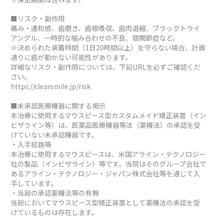
■リスク・副作用
痛み・違和感、歯磨き、歯根吸収、歯肉退縮、ブラックトライ
アングル、一時的な噛み合わせの不良、顎関節症など。
※決められた装着時間（1日20時間以上）を守らない場合、計画
通りに歯が動かない可能性があります。
詳細なリスク・副作用については、下記URLを必ずご確認くだ
さい。
https://clearsmile.jp/risk
■未承認医療機器に関する掲示
本治療に使用するマウスピース型カスタムメイド矯正装置（イン
ビザライン等）は、医薬品医療機器等法（薬機法）の承認を受
けていない未承認機器です。
・入手経路等
本治療に使用するマウスピースは、米国アライン・テクノロジー
社の製品（インビザライン）等です。当院はそのグループ会社で
あるアライン・テクノロジー・ジャパン株式会社等を通じて入
手しています。
・当局の承認薬機法等の有無
当局においてマウスピース型矯正装置として薬機法の承認を受
けているものは存在します。