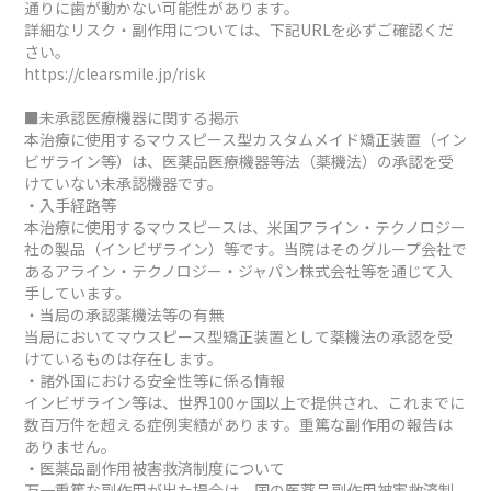
通りに歯が動かない可能性があります。
詳細なリスク・副作用については、下記URLを必ずご確認くだ
さい。
https://clearsmile.jp/risk
■未承認医療機器に関する掲示
本治療に使用するマウスピース型カスタムメイド矯正装置（イン
ビザライン等）は、医薬品医療機器等法（薬機法）の承認を受
けていない未承認機器です。
・入手経路等
本治療に使用するマウスピースは、米国アライン・テクノロジー
社の製品（インビザライン）等です。当院はそのグループ会社で
あるアライン・テクノロジー・ジャパン株式会社等を通じて入
手しています。
・当局の承認薬機法等の有無
当局においてマウスピース型矯正装置として薬機法の承認を受
けているものは存在します。
・諸外国における安全性等に係る情報
インビザライン等は、世界100ヶ国以上で提供され、これまでに
数百万件を超える症例実績があります。重篤な副作用の報告は
ありません。
・医薬品副作用被害救済制度について
万一重篤な副作用が出た場合は、国の医薬品副作用被害救済制