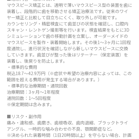
マウスピース矯正とは、透明で薄いマウスピース型の装置を歯に
装着し、段階的に歯を移動させる矯正治療法です。従来のワイ
ヤー矯正と比較して目立ちにくく、取り外しが可能です。
カウンセリング・精密検査にて歯並びの状態を確認し、口腔内
スキャン・レントゲン撮影等を行います。検査結果をもとに3D
シミュレーションで歯の移動計画を立案し、オーダーメイドの
マウスピースを製作・装着開始します。その後1～3ヶ月に1回程
度通院し、進行状況を確認しながら新しいマウスピースに交換
していきます。歯並びが整った後はリテーナー（保定装置）を
装着し、後戻りを防止します。
・標準的な費用
税込18.7～42.9万円（※症状や希望の治療内容によっては、この
範囲を超える費用が発生する場合があります。）
・標準的な治療期間・通院回数
治療期間：3ヶ月～1年程度
通院回数：1～5回程度
※保定期間は含みます。
■リスク・副作用
痛み・違和感、歯磨き、歯根吸収、歯肉退縮、ブラックトライ
アングル、一時的な噛み合わせの不良、顎関節症など。
※決められた装着時間（1日20時間以上）を守らない場合、計画