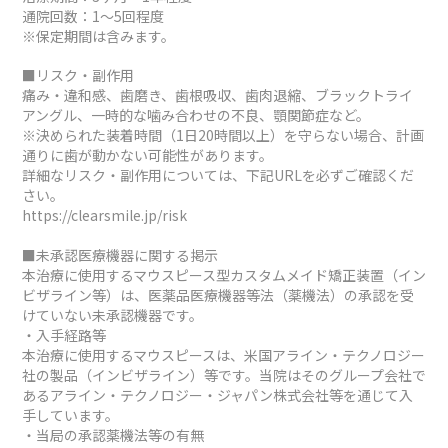
通院回数：1～5回程度
※保定期間は含みます。
■リスク・副作用
痛み・違和感、歯磨き、歯根吸収、歯肉退縮、ブラックトライ
アングル、一時的な噛み合わせの不良、顎関節症など。
※決められた装着時間（1日20時間以上）を守らない場合、計画
通りに歯が動かない可能性があります。
詳細なリスク・副作用については、下記URLを必ずご確認くだ
さい。
https://clearsmile.jp/risk
■未承認医療機器に関する掲示
本治療に使用するマウスピース型カスタムメイド矯正装置（イン
ビザライン等）は、医薬品医療機器等法（薬機法）の承認を受
けていない未承認機器です。
・入手経路等
本治療に使用するマウスピースは、米国アライン・テクノロジー
社の製品（インビザライン）等です。当院はそのグループ会社で
あるアライン・テクノロジー・ジャパン株式会社等を通じて入
手しています。
・当局の承認薬機法等の有無