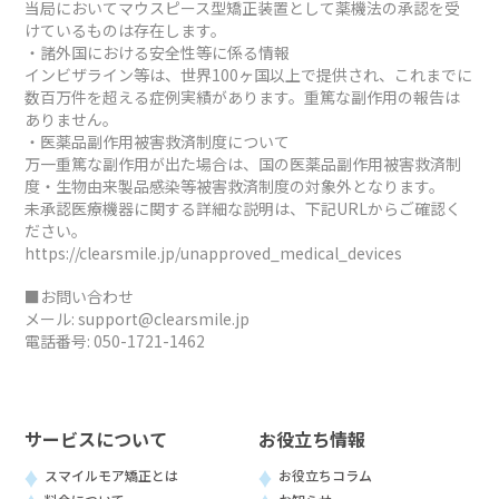
当局においてマウスピース型矯正装置として薬機法の承認を受
けているものは存在します。
・諸外国における安全性等に係る情報
インビザライン等は、世界100ヶ国以上で提供され、これまでに
数百万件を超える症例実績があります。重篤な副作用の報告は
ありません。
・医薬品副作用被害救済制度について
万一重篤な副作用が出た場合は、国の医薬品副作用被害救済制
度・生物由来製品感染等被害救済制度の対象外となります。
未承認医療機器に関する詳細な説明は、下記URLからご確認く
ださい。
https://clearsmile.jp/unapproved_medical_devices
■お問い合わせ
メール:
support@clearsmile.jp
電話番号:
050-1721-1462
サービスについて
お役立ち情報
スマイルモア矯正とは
お役立ちコラム