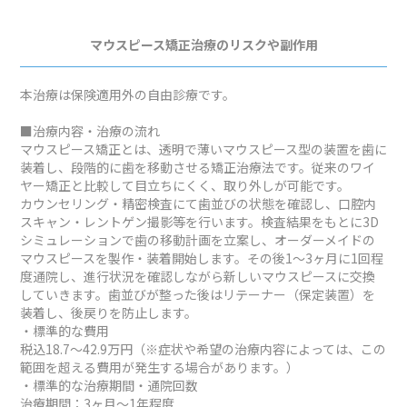
マウスピース矯正治療のリスクや副作用
本治療は保険適用外の自由診療です。
■治療内容・治療の流れ
マウスピース矯正とは、透明で薄いマウスピース型の装置を歯に
装着し、段階的に歯を移動させる矯正治療法です。従来のワイ
ヤー矯正と比較して目立ちにくく、取り外しが可能です。
カウンセリング・精密検査にて歯並びの状態を確認し、口腔内
スキャン・レントゲン撮影等を行います。検査結果をもとに3D
シミュレーションで歯の移動計画を立案し、オーダーメイドの
マウスピースを製作・装着開始します。その後1～3ヶ月に1回程
度通院し、進行状況を確認しながら新しいマウスピースに交換
していきます。歯並びが整った後はリテーナー（保定装置）を
装着し、後戻りを防止します。
・標準的な費用
税込18.7～42.9万円（※症状や希望の治療内容によっては、この
範囲を超える費用が発生する場合があります。）
・標準的な治療期間・通院回数
治療期間：3ヶ月～1年程度