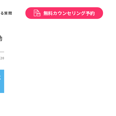
無料
カウンセリング予約
ある
質問
動
/20
は