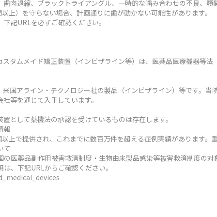
、歯肉退縮、ブラックトライアングル、一時的な噛み合わせの不良、顎
時間以上）を守らない場合、計画通りに歯が動かない可能性があります。
、下記URLを必ずご確認ください。
カスタムメイド矯正装置（インビザライン等）は、医薬品医療機器等法
、米国アライン・テクノロジー社の製品（インビザライン）等です。当
会社等を通じて入手しています。
装置として薬機法の承認を受けているものは存在します。
情報
ヶ国以上で提供され、これまでに数百万件を超える症例実績があります。
いて
国の医薬品副作用被害救済制度・生物由来製品感染等被害救済制度の対
明は、下記URLからご確認ください。
ed_medical_devices