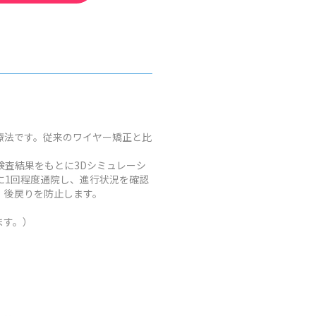
療法です。従来のワイヤー矯正と比
査結果をもとに3Dシミュレーシ
に1回程度通院し、進行状況を確認
、後戻りを防止します。
ます。）