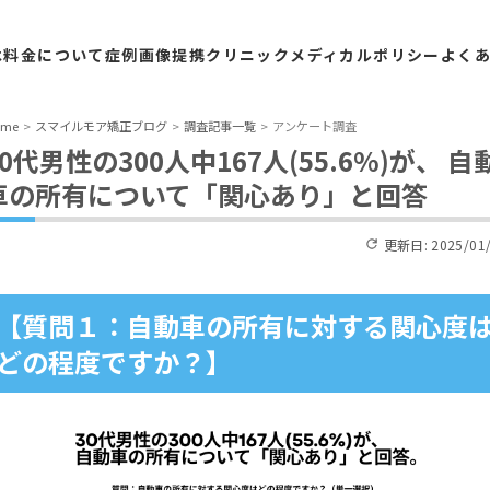
は
料金
について
症例
画像
提携
クリニック
メディカル
ポリシー
よく
ome
スマイルモア矯正ブログ
調査記事一覧
アンケート調査
30代男性の300人中167人(55.6%)が、 自
車の所有について「関心あり」と回答
更新日:
2025/01
【質問１：自動車の所有に対する関心度
どの程度ですか？】