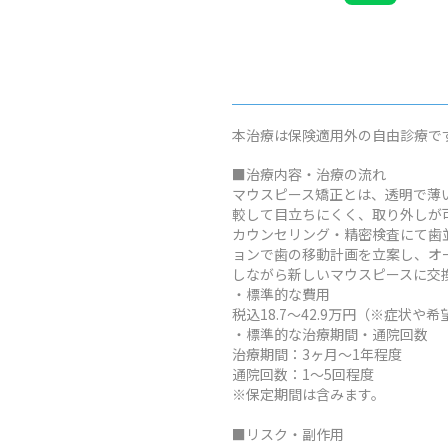
本治療は保険適用外の自由診療で
■治療内容・治療の流れ
マウスピース矯正とは、透明で薄
較して目立ちにくく、取り外しが
カウンセリング・精密検査にて歯
ョンで歯の移動計画を立案し、オ
しながら新しいマウスピースに交
・標準的な費用
税込18.7～42.9万円（※症
・標準的な治療期間・通院回数
治療期間：3ヶ月～1年程度
通院回数：1～5回程度
※保定期間は含みます。
■リスク・副作用