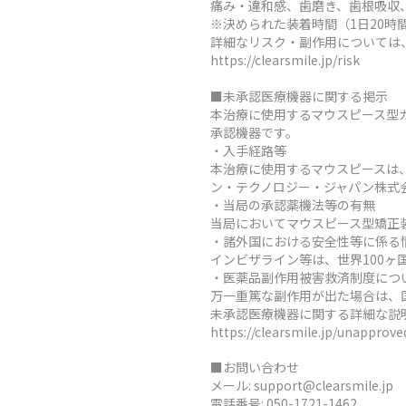
痛み・違和感、歯磨き、歯根吸収
※決められた装着時間（1日20
詳細なリスク・副作用については
https://clearsmile.jp/risk
■未承認医療機器に関する掲示
本治療に使用するマウスピース型
承認機器です。
・入手経路等
本治療に使用するマウスピースは
ン・テクノロジー・ジャパン株式
・当局の承認薬機法等の有無
当局においてマウスピース型矯正
・諸外国における安全性等に係る
インビザライン等は、世界100
・医薬品副作用被害救済制度につ
万一重篤な副作用が出た場合は、
未承認医療機器に関する詳細な説
https://clearsmile.jp/unapprov
■お問い合わせ
メール:
support@clearsmile.jp
電話番号:
050-1721-1462