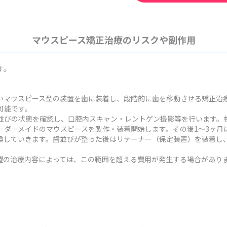
マウスピース矯正治療のリスクや副作用
す。
いマウスピース型の装置を歯に装着し、段階的に歯を移動させる矯正治
可能です。
並びの状態を確認し、口腔内スキャン・レントゲン撮影等を行います。検
ーダーメイドのマウスピースを製作・装着開始します。その後1～3ヶ月
換していきます。歯並びが整った後はリテーナー（保定装置）を装着し
状や希望の治療内容によっては、この範囲を超える費用が発生する場合があり