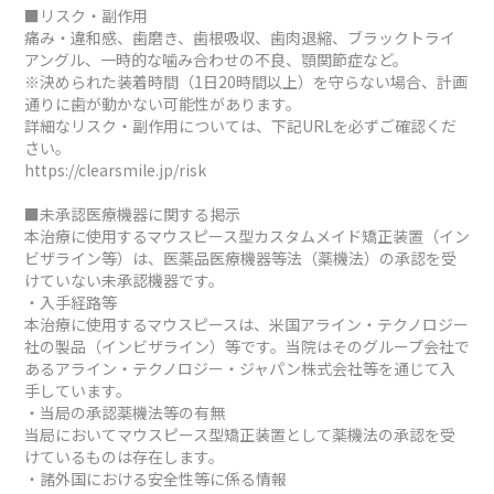
■リスク・副作用
痛み・違和感、歯磨き、歯根吸収、歯肉退縮、ブラックトライ
アングル、一時的な噛み合わせの不良、顎関節症など。
※決められた装着時間（1日20時間以上）を守らない場合、計画
通りに歯が動かない可能性があります。
詳細なリスク・副作用については、下記URLを必ずご確認くだ
さい。
https://clearsmile.jp/risk
■未承認医療機器に関する掲示
本治療に使用するマウスピース型カスタムメイド矯正装置（イン
ビザライン等）は、医薬品医療機器等法（薬機法）の承認を受
けていない未承認機器です。
・入手経路等
本治療に使用するマウスピースは、米国アライン・テクノロジー
社の製品（インビザライン）等です。当院はそのグループ会社で
あるアライン・テクノロジー・ジャパン株式会社等を通じて入
手しています。
・当局の承認薬機法等の有無
当局においてマウスピース型矯正装置として薬機法の承認を受
けているものは存在します。
・諸外国における安全性等に係る情報