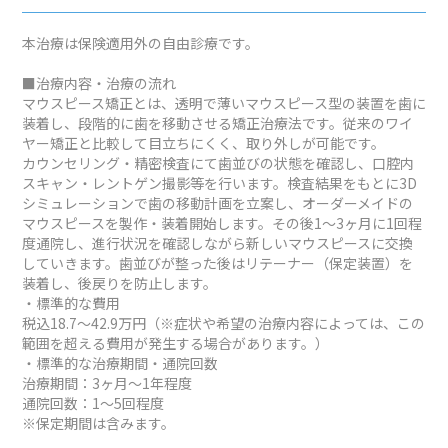
本治療は保険適用外の自由診療です。
■治療内容・治療の流れ
マウスピース矯正とは、透明で薄いマウスピース型の装置を歯に
装着し、段階的に歯を移動させる矯正治療法です。従来のワイ
ヤー矯正と比較して目立ちにくく、取り外しが可能です。
カウンセリング・精密検査にて歯並びの状態を確認し、口腔内
スキャン・レントゲン撮影等を行います。検査結果をもとに3D
シミュレーションで歯の移動計画を立案し、オーダーメイドの
マウスピースを製作・装着開始します。その後1～3ヶ月に1回程
度通院し、進行状況を確認しながら新しいマウスピースに交換
していきます。歯並びが整った後はリテーナー（保定装置）を
装着し、後戻りを防止します。
・標準的な費用
税込18.7～42.9万円（※症状や希望の治療内容によっては、この
範囲を超える費用が発生する場合があります。）
・標準的な治療期間・通院回数
治療期間：3ヶ月～1年程度
通院回数：1～5回程度
※保定期間は含みます。