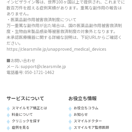
インビザライン等は、世界100ヶ国以上で提供され、これまでに
数百万件を超える症例実績があります。重篤な副作用の報告は
ありません。
・医薬品副作用被害救済制度について
万一重篤な副作用が出た場合は、国の医薬品副作用被害救済制
度・生物由来製品感染等被害救済制度の対象外となります。
未承認医療機器に関する詳細な説明は、下記URLからご確認く
ださい。
https://clearsmile.jp/unapproved_medical_devices
■お問い合わせ
メール:
support@clearsmile.jp
電話番号:
050-1721-1462
サービスについて
お役立ち情報
スマイルモア矯正とは
お役立ちコラム
料金について
お知らせ
クリニックを探す
スマイルドクター
症例を見る
スマイルモア監修医師